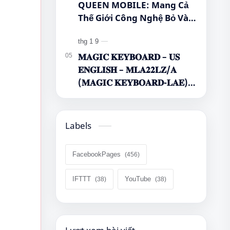
QUEEN MOBILE: Mang Cả
Thế Giới Công Nghệ Bỏ Vào
Túi Của Bạn!
𝐌𝐀𝐆𝐈𝐂 𝐊𝐄𝐘𝐁𝐎𝐀𝐑𝐃 – 𝐔𝐒
𝐄𝐍𝐆𝐋𝐈𝐒𝐇 – 𝐌𝐋𝐀𝟐𝟐𝐋𝐙/𝐀
(𝐌𝐀𝐆𝐈𝐂 𝐊𝐄𝐘𝐁𝐎𝐀𝐑𝐃-𝐋𝐀𝐄)
🌿🤔
Labels
FacebookPages
IFTTT
YouTube