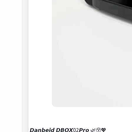
𝘿𝙖𝙣𝙗𝙚𝙞𝙙 𝘿𝘽𝙊𝙓02𝙋𝙧𝙤 🌿😲💖