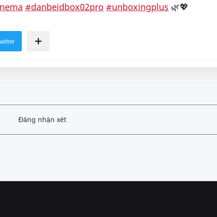
inema
#danbeidbox02pro
#unboxingplus
🌿💖
Đăng nhận xét