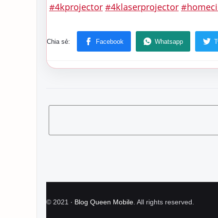
#4kprojector
#4klaserprojector
#homec
©
2021
‧
Blog Queen Mobile
. All rights reserved.