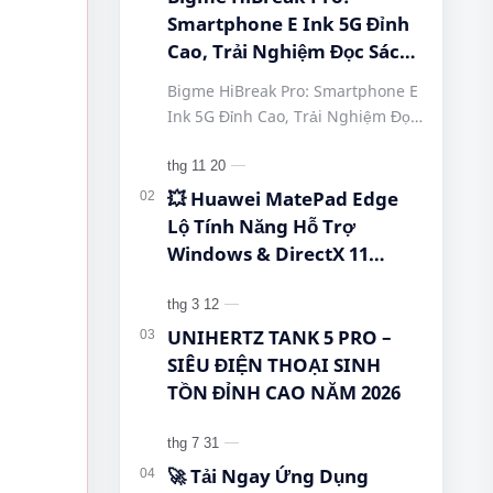
Smartphone E Ink 5G Đỉnh
Cao, Trải Nghiệm Đọc Sách
Tuyệt Vời Tại Queen
Bigme HiBreak Pro: Smartphone E
Mobile! #BigmeHiBreakPro
Ink 5G Đỉnh Cao, Trải Nghiệm Đọc
#SmartphoneEInk
Sách Tuyệt Vời Tại Queen Mobile!
#QueenMobile
#BigmeHiBreakPro
#HiBreakPro5G
#SmartphoneEInk #QueenMobile
💥 Huawei MatePad Edge
#DienThoaiDocSach
#Hi…
Lộ Tính Năng Hỗ Trợ
#CongNgheMoi
Windows & DirectX 11
#MuaSamThongMinh
Khiến Cộng Đồng Bất Ngờ!
#EInkPhone
#5GSmartphone
UNIHERTZ TANK 5 PRO –
SIÊU ĐIỆN THOẠI SINH
TỒN ĐỈNH CAO NĂM 2026
🚀 Tải Ngay Ứng Dụng