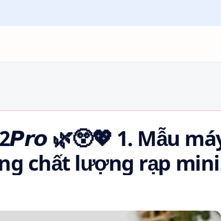
𝙓02𝙋𝙧𝙤 🌿😲💖 1. Mẫu má
ng chất lượng rạp mini
 với độ sáng mạnh…