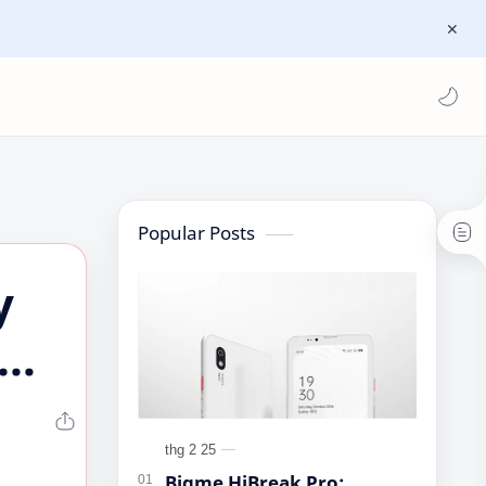
Popular Posts
y
Bigme HiBreak Pro: