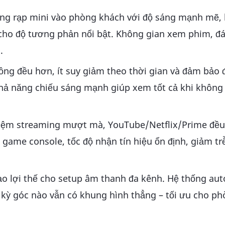
ợng rạp mini vào phòng khách với độ sáng mạnh mẽ,
cho độ tương phản nổi bật. Không gian xem phim, đ
.
ồng đều hơn, ít suy giảm theo thời gian và đảm bảo 
Khả năng chiếu sáng mạnh giúp xem tốt cả khi không
hiệm streaming mượt mà, YouTube/Netflix/Prime đều
game console, tốc độ nhận tín hiệu ổn định, giảm t
tạo lợi thế cho setup âm thanh đa kênh. Hệ thống aut
 kỳ góc nào vẫn có khung hình thẳng – tối ưu cho p