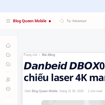
Blog Queen Mobile
Bài đăng
Trang chủ
𝘿𝙖𝙣𝙗𝙚𝙞𝙙 𝘿𝘽𝙊
chiếu laser 4K ma
vào phòng khách
1 min read