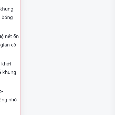
 khung
á bóng
độ nét ổn
 gian có
 khởi
rễ khung
o-
hòng nhỏ