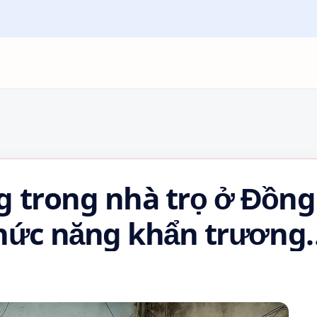
g trong nhà trọ ở Đồng
hức năng khẩn trương
nhân 💖👉🍀