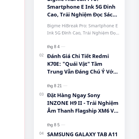
Smartphone E Ink 5G Đỉnh
Cao, Trải Nghiệm Đọc Sách
Tuyệt Vời Tại Queen
Bigme HiBreak Pro: Smartphone E
Mobile! #BigmeHiBreakPro
Ink 5G Đỉnh Cao, Trải Nghiệm Đọc
#SmartphoneEInk
Sách Tuyệt Vời Tại Queen Mobile!
#QueenMobile
#BigmeHiBreakPro
#HiBreakPro5G
#SmartphoneEInk #QueenMobile
Đánh Giá Chi Tiết Redmi
#DienThoaiDocSach
#Hi…
K70E: "Quái Vật" Tầm
#CongNgheMoi
Trung Vẫn Đáng Chú Ý Với
#MuaSamThongMinh
Dimensity 8300-Ultra, Màn
#EInkPhone
Hình 1.5K Và Pin 5.500 mAh
#5GSmartphone
Đặt Hàng Ngay Sony
INZONE H9 II - Trải Nghiệm
Âm Thanh Flagship XM6 Với
Giá Cực Tốt Cho Game Thủ!
SAMSUNG GALAXY TAB A11