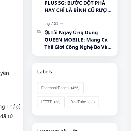
PLUS 5G: BƯỚC ĐỘT PHÁ
HAY CHỈ LÀ BÌNH CŨ RƯỢU
MỚI? #Samsung
#GalaxyTabA11Plus
#Tablet5G #QueenMobile
🚀 Tải Ngay Ứng Dụng
#MayTinhBang #CongNghe
QUEEN MOBILE: Mang Cả
Thế Giới Công Nghệ Bỏ Vào
Túi Của Bạn!
Labels
uyên
FacebookPages
IFTTT
YouTube
ng Tháp)
 đã tử