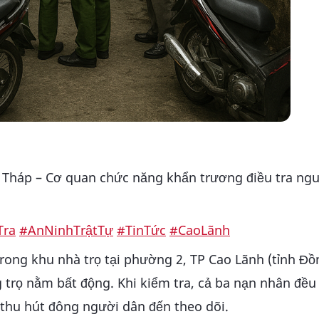
g Tháp – Cơ quan chức năng khẩn trương điều tra ng
Tra
#AnNinhTrậtTự
#TinTức
#CaoLãnh
rong khu nhà trọ tại phường 2, TP Cao Lãnh (tỉnh Đồ
trọ nằm bất động. Khi kiểm tra, cả ba nạn nhân đều
 thu hút đông người dân đến theo dõi.