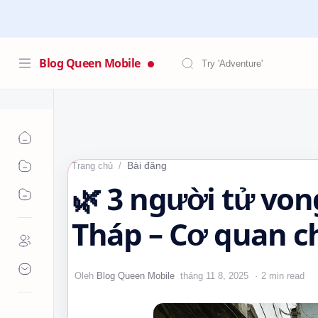
Blog Queen Mobile
Bài đăng
Trang chủ
🌿 3 người tử von
Tháp – Cơ quan c
điều tra nguyên 
2 min read