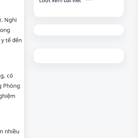
Lượt xem bài viết
ệ. Nghi
rong
y tế đến
g, có
ng Phòng
nghiệm
òn nhiều