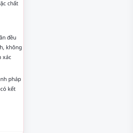
oặc chất
hân đều
nh, không
h xác
ịnh pháp
 có kết