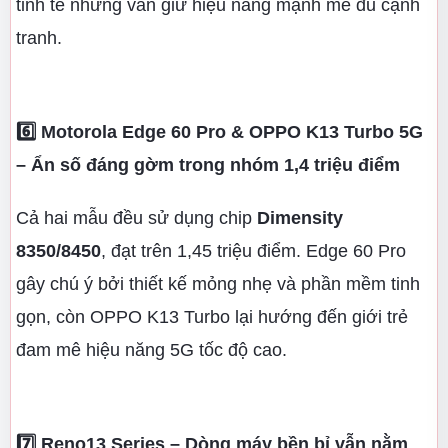
tinh tế nhưng vẫn giữ hiệu năng mạnh mẽ đủ cạnh
tranh.
6️⃣ Motorola Edge 60 Pro & OPPO K13 Turbo 5G
– Ẩn số đáng gờm trong nhóm 1,4 triệu điểm
Cả hai mẫu đều sử dụng chip
Dimensity
8350/8450
, đạt trên 1,45 triệu điểm. Edge 60 Pro
gây chú ý bởi thiết kế mỏng nhẹ và phần mềm tinh
gọn, còn OPPO K13 Turbo lại hướng đến giới trẻ
đam mê hiệu năng 5G tốc độ cao.
7️⃣ Reno13 Series – Dòng máy bền bỉ vẫn nằm