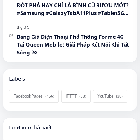
ĐỘT PHÁ HAY CHỈ LÀ BÌNH CŨ RƯỢU MỚI?
#Samsung #GalaxyTabA11Plus #Tablet5G
#QueenMobile #MayTinhBang #CongNghe
Bảng Giá Điện Thoại Phổ Thông Forme 4G
Tại Queen Mobile: Giải Pháp Kết Nối Khi Tắt
Sóng 2G
Labels
FacebookPages
IFTTT
YouTube
Lượt xem bài viết