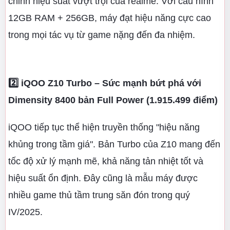
chỉnh hiệu suất vượt trội của realme. Với cấu hình
12GB RAM + 256GB, máy đạt hiệu năng cực cao
trong mọi tác vụ từ game nặng đến đa nhiệm.
2️⃣ iQOO Z10 Turbo – Sức mạnh bứt phá với
Dimensity 8400 bản Full Power (1.915.499 điểm)
iQOO tiếp tục thể hiện truyền thống "hiệu năng
khủng trong tầm giá". Bản Turbo của Z10 mang đến
tốc độ xử lý mạnh mẽ, khả năng tản nhiệt tốt và
hiệu suất ổn định. Đây cũng là mẫu máy được
nhiều game thủ tầm trung săn đón trong quý
IV/2025.