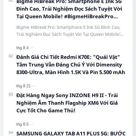
Bigme HiBreak Pro: Smartphone E Ink 5G
Đỉnh Cao, Trải Nghiệm Đọc Sách Tuyệt Vời
Tại Queen Mobile! #BigmeHiBreakPro
#SmartphoneEInk #QueenMobile
Bigme HiBreak Pro: Smartphone E Ink 5G Đỉnh Cao,
#HiBreakPro5G #DienThoaiDocSach
Trải Nghiệm Đọc Sách Tuyệt Vời Tại Queen Mobile!
#CongNgheMoi #MuaSamThongMinh
#BigmeHiBreakPro #SmartphoneEInk #QueenMobile
#EInkPhone #5GSmartphone
#Hi…
Đánh Giá Chi Tiết Redmi K70E: "Quái Vật"
Tầm Trung Vẫn Đáng Chú Ý Với Dimensity
8300-Ultra, Màn Hình 1.5K Và Pin 5.500 mAh
Đặt Hàng Ngay Sony INZONE H9 II - Trải
Nghiệm Âm Thanh Flagship XM6 Với Giá
Cực Tốt Cho Game Thủ!
SAMSUNG GALAXY TAB A11 PLUS 5G: BƯỚC