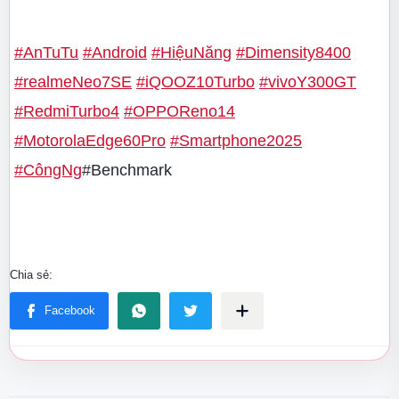
#AnTuTu
#Android
#HiệuNăng
#Dimensity8400
#realmeNeo7SE
#iQOOZ10Turbo
#vivoY300GT
#RedmiTurbo4
#OPPOReno14
#MotorolaEdge60Pro
#Smartphone2025
#CôngNg
#Benchmark