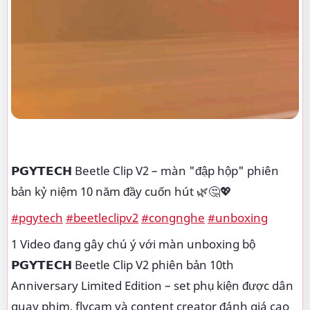
𝗣𝗚𝗬𝗧𝗘𝗖𝗛 Beetle Clip V2 – màn "đập hộp" phiên
bản kỷ niệm 10 năm đầy cuốn hút 🌿🤔💖
#pgytech
#beetleclipv2
#congnghe
#unboxing
1 Video đang gây chú ý với màn unboxing bộ
𝗣𝗚𝗬𝗧𝗘𝗖𝗛 Beetle Clip V2 phiên bản 10th
Anniversary Limited Edition – set phụ kiện được dân
quay phim, flycam và content creator đánh giá cao