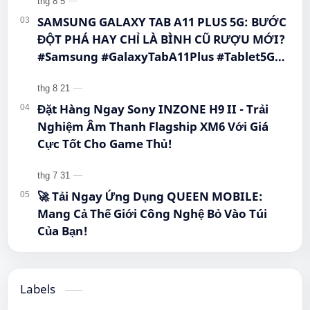
SAMSUNG GALAXY TAB A11 PLUS 5G: BƯỚC
ĐỘT PHÁ HAY CHỈ LÀ BÌNH CŨ RƯỢU MỚI?
#Samsung #GalaxyTabA11Plus #Tablet5G
#QueenMobile #MayTinhBang #CongNghe
Đặt Hàng Ngay Sony INZONE H9 II - Trải
Nghiệm Âm Thanh Flagship XM6 Với Giá
Cực Tốt Cho Game Thủ!
🚀 Tải Ngay Ứng Dụng QUEEN MOBILE:
Mang Cả Thế Giới Công Nghệ Bỏ Vào Túi
Của Bạn!
Labels