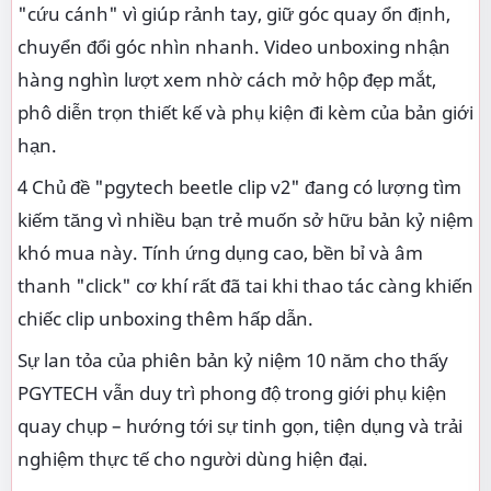
"cứu cánh" vì giúp rảnh tay, giữ góc quay ổn định,
chuyển đổi góc nhìn nhanh. Video unboxing nhận
hàng nghìn lượt xem nhờ cách mở hộp đẹp mắt,
phô diễn trọn thiết kế và phụ kiện đi kèm của bản giới
hạn.
4 Chủ đề "pgytech beetle clip v2" đang có lượng tìm
kiếm tăng vì nhiều bạn trẻ muốn sở hữu bản kỷ niệm
khó mua này. Tính ứng dụng cao, bền bỉ và âm
thanh "click" cơ khí rất đã tai khi thao tác càng khiến
chiếc clip unboxing thêm hấp dẫn.
Sự lan tỏa của phiên bản kỷ niệm 10 năm cho thấy
PGYTECH vẫn duy trì phong độ trong giới phụ kiện
quay chụp – hướng tới sự tinh gọn, tiện dụng và trải
nghiệm thực tế cho người dùng hiện đại.