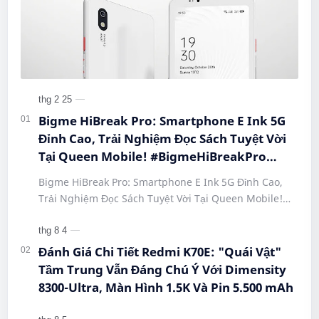
Bigme HiBreak Pro: Smartphone E Ink 5G
Đỉnh Cao, Trải Nghiệm Đọc Sách Tuyệt Vời
Tại Queen Mobile! #BigmeHiBreakPro
#SmartphoneEInk #QueenMobile
Bigme HiBreak Pro: Smartphone E Ink 5G Đỉnh Cao,
#HiBreakPro5G #DienThoaiDocSach
Trải Nghiệm Đọc Sách Tuyệt Vời Tại Queen Mobile!
#CongNgheMoi #MuaSamThongMinh
#BigmeHiBreakPro #SmartphoneEInk #QueenMobile
#EInkPhone #5GSmartphone
#Hi…
Đánh Giá Chi Tiết Redmi K70E: "Quái Vật"
Tầm Trung Vẫn Đáng Chú Ý Với Dimensity
8300-Ultra, Màn Hình 1.5K Và Pin 5.500 mAh