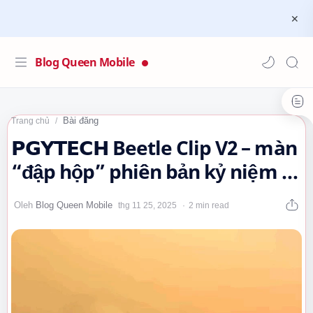
Blog Queen Mobile
Bài đăng
Trang chủ
𝗣𝗚𝗬𝗧𝗘𝗖𝗛 Beetle Clip V2 – màn
“đập hộp” phiên bản kỷ niệm 10
năm đầy cuốn hút 🌿🤔💖…
2 min read