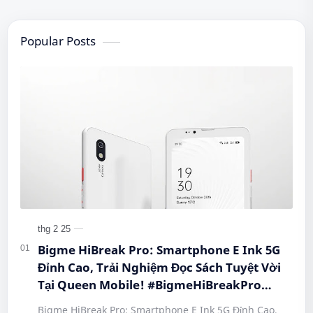
Popular Posts
Bigme HiBreak Pro: Smartphone E Ink 5G
Đỉnh Cao, Trải Nghiệm Đọc Sách Tuyệt Vời
Tại Queen Mobile! #BigmeHiBreakPro
#SmartphoneEInk #QueenMobile
Bigme HiBreak Pro: Smartphone E Ink 5G Đỉnh Cao,