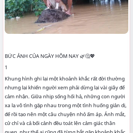
BỨC ẢNH CỦA NGÀY HÔM NAY 🌿🤔💖
1
Khung hình ghi lại một khoảnh khắc rất đời thường
nhưng lại khiến người xem phải dừng lại vài giây để
cảm nhận. Giữa nhịp sống hối hả, những con người
xa lạ vô tình gặp nhau trong một tình huống giản dị,
để rồi tạo nên một câu chuyện nhỏ ấm áp. Ánh mắt,
cử chỉ và cả bối cảnh đều toát lên cảm giác thân
quen, như thể ai cũng đã từng bắt gặp khoảnh khắc