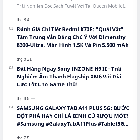
#HiBreakPro5G #DienThoaiDocSach
Trải Nghiệm Đọc Sách Tuyệt Vời Tại Queen Mobile!
#CongNgheMoi #MuaSamThongMinh
#BigmeHiBreakPro #SmartphoneEInk #QueenMobile
#EInkPhone #5GSmartphone
#Hi…
Đánh Giá Chi Tiết Redmi K70E: "Quái Vật"
Tầm Trung Vẫn Đáng Chú Ý Với Dimensity
8300-Ultra, Màn Hình 1.5K Và Pin 5.500 mAh
Đặt Hàng Ngay Sony INZONE H9 II - Trải
Nghiệm Âm Thanh Flagship XM6 Với Giá
Cực Tốt Cho Game Thủ!
SAMSUNG GALAXY TAB A11 PLUS 5G: BƯỚC
ĐỘT PHÁ HAY CHỈ LÀ BÌNH CŨ RƯỢU MỚI?
#Samsung #GalaxyTabA11Plus #Tablet5G
#QueenMobile #MayTinhBang #CongNghe