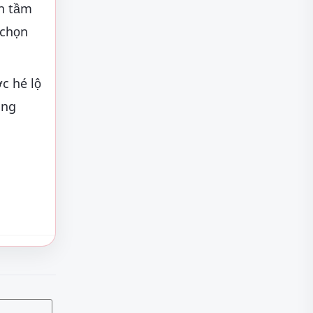
nh tầm
 chọn
c hé lộ
ong