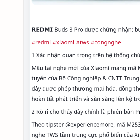
𝗥𝗘𝗗𝗠𝗜 Buds 8 Pro được chứng nhận: b
#redmi
#xiaomi
#tws
#congnghe
1 Xác nhận quan trọng trên hệ thống c
Mẫu tai nghe mới của Xiaomi mang mã M
tuyến của Bộ Công nghiệp & CNTT Trung Q
dây được phép thương mại hóa, đồng thời 
hoàn tất phát triển và sẵn sàng lên kệ tr
2 Rò rỉ cho thấy đây chính là phiên bản P
Theo tipster @experiencemore, mã M2535E1
nghe TWS tầm trung cực phổ biến của Xi