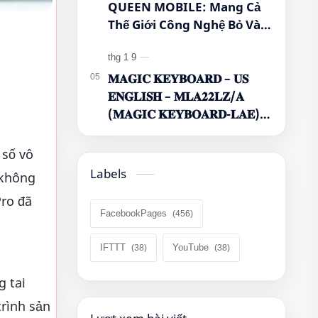
QUEEN MOBILE: Mang Cả
Thế Giới Công Nghệ Bỏ Vào
Túi Của Bạn!
𝐌𝐀𝐆𝐈𝐂 𝐊𝐄𝐘𝐁𝐎𝐀𝐑𝐃 – 𝐔𝐒
𝐄𝐍𝐆𝐋𝐈𝐒𝐇 – 𝐌𝐋𝐀𝟐𝟐𝐋𝐙/𝐀
(𝐌𝐀𝐆𝐈𝐂 𝐊𝐄𝐘𝐁𝐎𝐀𝐑𝐃-𝐋𝐀𝐄)
🌿🤔
 số vô
Labels
 không
Pro đã
FacebookPages
IFTTT
YouTube
g tai
rình sản