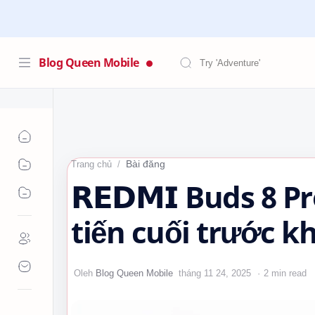
Blog Queen Mobile
Bài đăng
Trang chủ
𝗥𝗘𝗗𝗠𝗜 Buds 8
tiến cuối trước k
#xiaomi #tws #c
2 min read