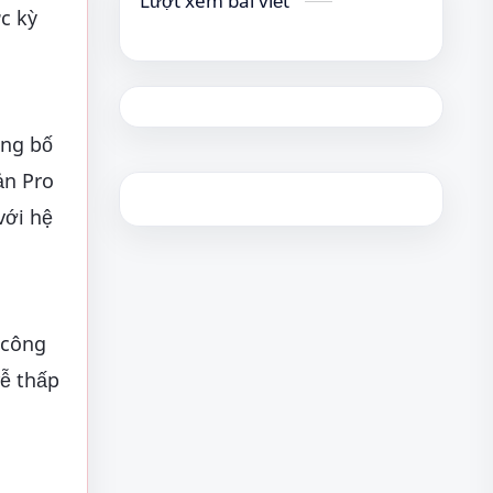
Lượt xem bài viết
c kỳ
ông bố
ản Pro
với hệ
 công
ễ thấp