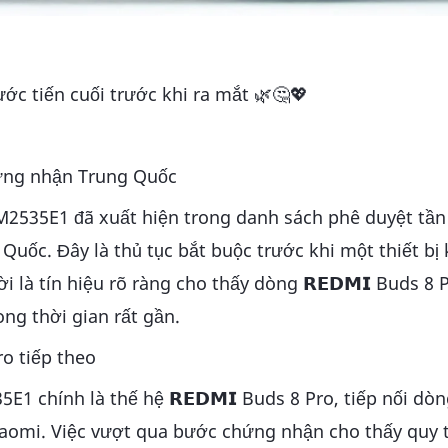
ước tiến cuối trước khi ra mắt 🌿🤔💖
hứng nhận Trung Quốc
2535E1 đã xuất hiện trong danh sách phê duyệt tần
uốc. Đây là thủ tục bắt buộc trước khi một thiết bị
là tín hiệu rõ ràng cho thấy dòng 𝗥𝗘𝗗𝗠𝗜 Buds 8 
ong thời gian rất gần.
ro tiếp theo
 chính là thế hệ 𝗥𝗘𝗗𝗠𝗜 Buds 8 Pro, tiếp nối dòn
aomi. Việc vượt qua bước chứng nhận cho thấy quy t