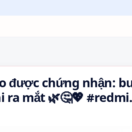
 Pro được chứng nhận: b
hi ra mắt 🌿🤔💖 #redmi
ongnghe