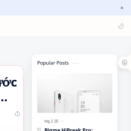
Popular Posts
ước
Bigme HiBreak Pro: