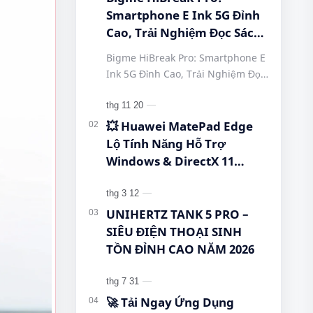
Smartphone E Ink 5G Đỉnh
Cao, Trải Nghiệm Đọc Sách
Tuyệt Vời Tại Queen
Bigme HiBreak Pro: Smartphone E
Mobile! #BigmeHiBreakPro
Ink 5G Đỉnh Cao, Trải Nghiệm Đọc
#SmartphoneEInk
Sách Tuyệt Vời Tại Queen Mobile!
#QueenMobile
#BigmeHiBreakPro
#HiBreakPro5G
#SmartphoneEInk #QueenMobile
💥 Huawei MatePad Edge
#DienThoaiDocSach
#Hi…
Lộ Tính Năng Hỗ Trợ
#CongNgheMoi
Windows & DirectX 11
#MuaSamThongMinh
Khiến Cộng Đồng Bất Ngờ!
#EInkPhone
#5GSmartphone
UNIHERTZ TANK 5 PRO –
SIÊU ĐIỆN THOẠI SINH
TỒN ĐỈNH CAO NĂM 2026
🚀 Tải Ngay Ứng Dụng