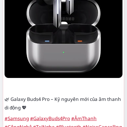
🌿 Galaxy Buds4 Pro – Kỷ nguyên mới của âm thanh
di động 💖
#Samsung
#GalaxyBuds4Pro
#ÂmThanh
#CôngNghệ
#TaiNghe
#Bluetooth
#NoiseCancelling