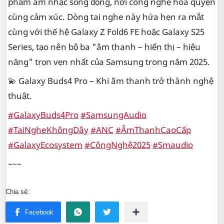
phẩm âm nhạc sống động, nơi công nghệ hòa quyện
cùng cảm xúc. Dòng tai nghe này hứa hẹn ra mắt
cùng với thế hệ Galaxy Z Fold6 FE hoặc Galaxy S25
Series, tạo nên bộ ba "âm thanh – hiển thị – hiệu
năng" trọn vẹn nhất của Samsung trong năm 2025.
💫 Galaxy Buds4 Pro – Khi âm thanh trở thành nghệ
thuật.
#GalaxyBuds4Pro
#SamsungAudio
#TaiNgheKhôngDây
#ANC
#ÂmThanhCaoCấp
#GalaxyEcosystem
#CôngNghệ2025
#Smaudio
~~~