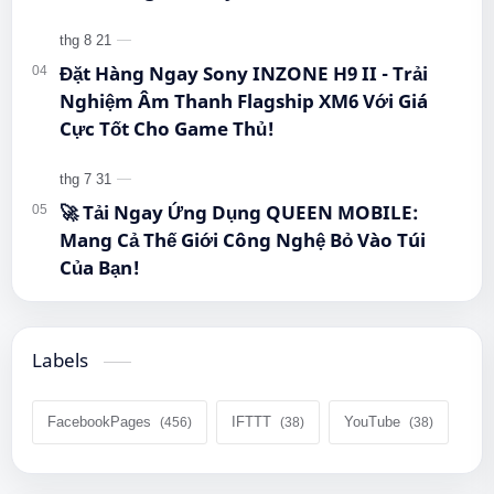
#QueenMobile #MayTinhBang #CongNghe
Đặt Hàng Ngay Sony INZONE H9 II - Trải
Nghiệm Âm Thanh Flagship XM6 Với Giá
Cực Tốt Cho Game Thủ!
🚀 Tải Ngay Ứng Dụng QUEEN MOBILE:
Mang Cả Thế Giới Công Nghệ Bỏ Vào Túi
Của Bạn!
Labels
FacebookPages
IFTTT
YouTube