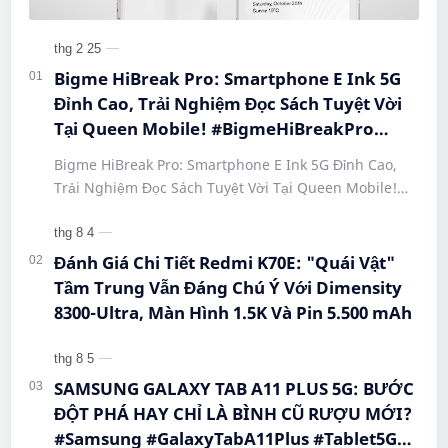
Bigme HiBreak Pro: Smartphone E Ink 5G
Đỉnh Cao, Trải Nghiệm Đọc Sách Tuyệt Vời
Tại Queen Mobile! #BigmeHiBreakPro
#SmartphoneEInk #QueenMobile
Bigme HiBreak Pro: Smartphone E Ink 5G Đỉnh Cao,
#HiBreakPro5G #DienThoaiDocSach
Trải Nghiệm Đọc Sách Tuyệt Vời Tại Queen Mobile!
#CongNgheMoi #MuaSamThongMinh
#BigmeHiBreakPro #SmartphoneEInk #QueenMobile
#EInkPhone #5GSmartphone
#Hi…
Đánh Giá Chi Tiết Redmi K70E: "Quái Vật"
Tầm Trung Vẫn Đáng Chú Ý Với Dimensity
8300-Ultra, Màn Hình 1.5K Và Pin 5.500 mAh
SAMSUNG GALAXY TAB A11 PLUS 5G: BƯỚC
ĐỘT PHÁ HAY CHỈ LÀ BÌNH CŨ RƯỢU MỚI?
#Samsung #GalaxyTabA11Plus #Tablet5G