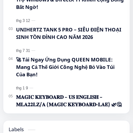
Bất Ngờ!
UNIHERTZ TANK 5 PRO – SIÊU ĐIỆN THOẠI
SINH TỒN ĐỈNH CAO NĂM 2026
🚀 Tải Ngay Ứng Dụng QUEEN MOBILE:
Mang Cả Thế Giới Công Nghệ Bỏ Vào Túi
Của Bạn!
𝐌𝐀𝐆𝐈𝐂 𝐊𝐄𝐘𝐁𝐎𝐀𝐑𝐃 – 𝐔𝐒 𝐄𝐍𝐆𝐋𝐈𝐒𝐇 –
𝐌𝐋𝐀𝟐𝟐𝐋𝐙/𝐀 (𝐌𝐀𝐆𝐈𝐂 𝐊𝐄𝐘𝐁𝐎𝐀𝐑𝐃-𝐋𝐀𝐄) 🌿🤔
Labels