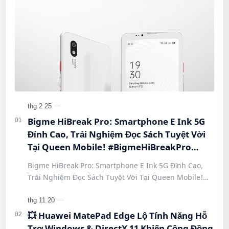
Bigme HiBreak Pro: Smartphone E Ink 5G
Đỉnh Cao, Trải Nghiệm Đọc Sách Tuyệt Vời
Tại Queen Mobile! #BigmeHiBreakPro
#SmartphoneEInk #QueenMobile
Bigme HiBreak Pro: Smartphone E Ink 5G Đỉnh Cao,
#HiBreakPro5G #DienThoaiDocSach
Trải Nghiệm Đọc Sách Tuyệt Vời Tại Queen Mobile!
#CongNgheMoi #MuaSamThongMinh
#BigmeHiBreakPro #SmartphoneEInk #QueenMobile
#EInkPhone #5GSmartphone
#Hi…
💥 Huawei MatePad Edge Lộ Tính Năng Hỗ
Trợ Windows & DirectX 11 Khiến Cộng Đồng