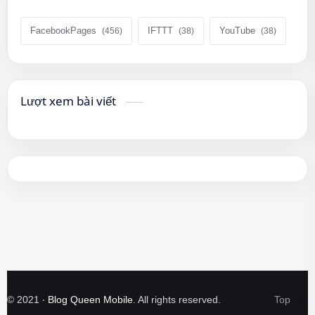
FacebookPages
IFTTT
YouTube
Lượt xem bài viết
©
2021
‧
Blog Queen Mobile
. All rights reserved.