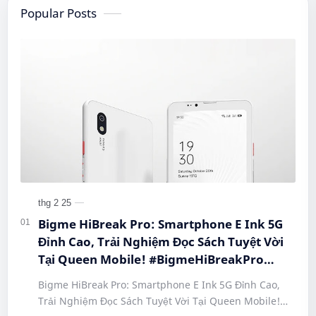
Popular Posts
Bigme HiBreak Pro: Smartphone E Ink 5G
Đỉnh Cao, Trải Nghiệm Đọc Sách Tuyệt Vời
Tại Queen Mobile! #BigmeHiBreakPro
#SmartphoneEInk #QueenMobile
Bigme HiBreak Pro: Smartphone E Ink 5G Đỉnh Cao,
#HiBreakPro5G #DienThoaiDocSach
Trải Nghiệm Đọc Sách Tuyệt Vời Tại Queen Mobile!
#CongNgheMoi #MuaSamThongMinh