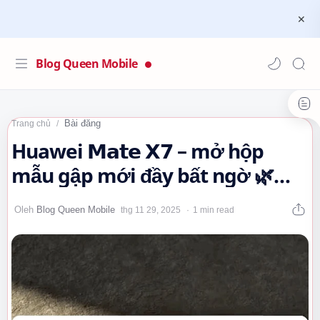
Blog Queen Mobile
Bài đăng
Trang chủ
Huawei 𝗠𝗮𝘁𝗲 𝗫𝟳 – mở hộp
mẫu gập mới đầy bất ngờ 🌿😲
💖
1 min read