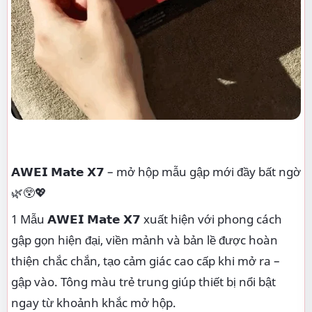
𝗔𝗪𝗘𝗜 𝗠𝗮𝘁𝗲 𝗫𝟳 – mở hộp mẫu gập mới đầy bất ngờ
🌿😲💖
1 Mẫu 𝗔𝗪𝗘𝗜 𝗠𝗮𝘁𝗲 𝗫𝟳 xuất hiện với phong cách
gập gọn hiện đại, viền mảnh và bản lề được hoàn
thiện chắc chắn, tạo cảm giác cao cấp khi mở ra –
gập vào. Tông màu trẻ trung giúp thiết bị nổi bật
ngay từ khoảnh khắc mở hộp.