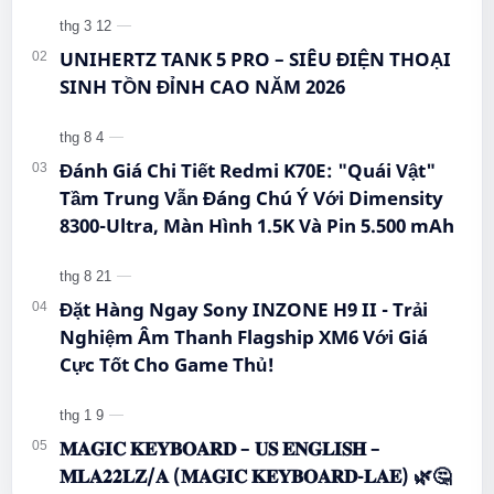
#BigmeHiBreakPro #SmartphoneEInk #QueenMobile
#EInkPhone #5GSmartphone
#Hi…
UNIHERTZ TANK 5 PRO – SIÊU ĐIỆN THOẠI
SINH TỒN ĐỈNH CAO NĂM 2026
Đánh Giá Chi Tiết Redmi K70E: "Quái Vật"
Tầm Trung Vẫn Đáng Chú Ý Với Dimensity
8300-Ultra, Màn Hình 1.5K Và Pin 5.500 mAh
Đặt Hàng Ngay Sony INZONE H9 II - Trải
Nghiệm Âm Thanh Flagship XM6 Với Giá
Cực Tốt Cho Game Thủ!
𝐌𝐀𝐆𝐈𝐂 𝐊𝐄𝐘𝐁𝐎𝐀𝐑𝐃 – 𝐔𝐒 𝐄𝐍𝐆𝐋𝐈𝐒𝐇 –
𝐌𝐋𝐀𝟐𝟐𝐋𝐙/𝐀 (𝐌𝐀𝐆𝐈𝐂 𝐊𝐄𝐘𝐁𝐎𝐀𝐑𝐃-𝐋𝐀𝐄) 🌿🤔