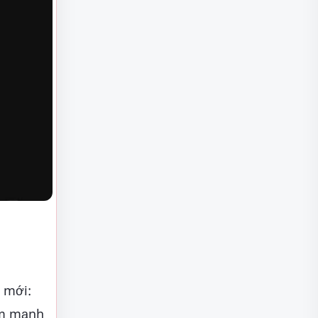
 mới:
ảm mạnh