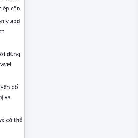
tiếp cận.
only add
êm
ười dùng
ravel
uyên bố
ị và
và có thể