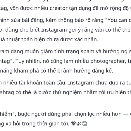
tag, vốn được nhiều creator tận dụng để mở rộng độ 
 chỉnh sửa bài đăng, kèm thông báo rõ ràng "You can 
ời dùng cho biết Instagram gợi ý rằng vẫn có thể th
uả thuật toán hiện chưa được xác nhận.
tagram đang muốn giảm tình trạng spam và hướng ng
htag". Tuy nhiên, nó cũng làm nhiều photographer, t
hả năng khám phá có thể bị ảnh hưởng đáng kể.
n nhiều tài khoản toàn cầu. Instagram chưa đưa ra t
shtag có thể là bước thử nghiệm nhằm tối ưu hiển th
 hiếm", buộc người dùng phải chọn lọc nhiều hơn — 
 xã hội trong thời gian tới. 💖🌿🤔