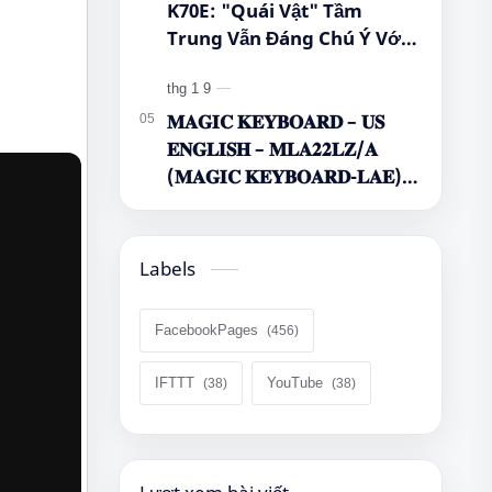
K70E: "Quái Vật" Tầm
Trung Vẫn Đáng Chú Ý Với
Dimensity 8300-Ultra, Màn
Hình 1.5K Và Pin 5.500 mAh
𝐌𝐀𝐆𝐈𝐂 𝐊𝐄𝐘𝐁𝐎𝐀𝐑𝐃 – 𝐔𝐒
𝐄𝐍𝐆𝐋𝐈𝐒𝐇 – 𝐌𝐋𝐀𝟐𝟐𝐋𝐙/𝐀
(𝐌𝐀𝐆𝐈𝐂 𝐊𝐄𝐘𝐁𝐎𝐀𝐑𝐃-𝐋𝐀𝐄)
🌿🤔
Labels
FacebookPages
IFTTT
YouTube