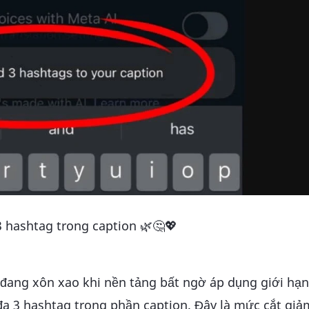
3 hashtag trong caption 🌿🤔💖
 đang xôn xao khi nền tảng bất ngờ áp dụng giới hạn
 đa 3 hashtag trong phần caption. Đây là mức cắt gi