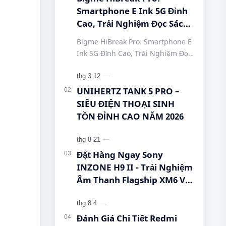
Smartphone E Ink 5G Đỉnh
Cao, Trải Nghiệm Đọc Sách
Tuyệt Vời Tại Queen
Bigme HiBreak Pro: Smartphone E
Mobile! #BigmeHiBreakPro
Ink 5G Đỉnh Cao, Trải Nghiệm Đọc
#SmartphoneEInk
Sách Tuyệt Vời Tại Queen Mobile!
#QueenMobile
#BigmeHiBreakPro
#HiBreakPro5G
#SmartphoneEInk #QueenMobile
UNIHERTZ TANK 5 PRO –
#DienThoaiDocSach
#Hi…
SIÊU ĐIỆN THOẠI SINH
#CongNgheMoi
TỒN ĐỈNH CAO NĂM 2026
#MuaSamThongMinh
#EInkPhone
#5GSmartphone
Đặt Hàng Ngay Sony
INZONE H9 II - Trải Nghiệm
Âm Thanh Flagship XM6 Với
Giá Cực Tốt Cho Game Thủ!
Đánh Giá Chi Tiết Redmi