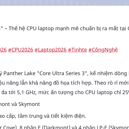
 3" – Thế hệ CPU laptop mạnh mẽ chuẩn bị ra mắt tại
026
#CPU2026
#Laptop2026
#Tinhte
#CôngNghệ
 lý Panther Lake "Core Ultra Series 3", kế nhiệm dòng
iệu năng lẫn khả năng đồ họa tích hợp. Theo rò rỉ mới
 đa tới 5,1 GHz, mức ấn tượng cho CPU laptop chỉ 2
kmont và Skymont
o cấp, tầm trung và tiết kiệm điện.
 Cove), 8 nhân E (Darkmont) và 4 nhân LP-E (Skymont