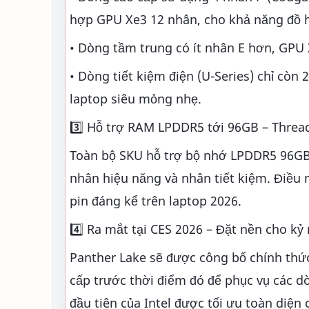
hợp GPU Xe3 12 nhân, cho khả năng đồ 
• Dòng tầm trung có ít nhân E hơn, GPU 
• Dòng tiết kiệm điện (U-Series) chỉ còn
laptop siêu mỏng nhẹ.
3️⃣ Hỗ trợ RAM LPDDR5 tới 96GB – Thread
Toàn bộ SKU hỗ trợ bộ nhớ LPDDR5 96GB, 
nhân hiệu năng và nhân tiết kiệm. Điều 
pin đáng kể trên laptop 2026.
4️⃣ Ra mắt tại CES 2026 – Đặt nền cho kỷ
Panther Lake sẽ được công bố chính thức
cấp trước thời điểm đó để phục vụ các d
đầu tiên của Intel được tối ưu toàn diện