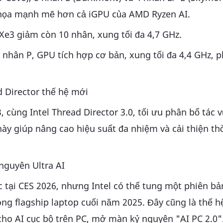
họa mạnh mẽ hơn cả iGPU của AMD Ryzen AI.
Xe3 giảm còn 10 nhân, xung tối đa 4,7 GHz.
 2 nhân P, GPU tích hợp cơ bản, xung tối đa 4,4 GHz, 
 Director thế hệ mới
cùng Intel Thread Director 3.0, tối ưu phân bổ tác v
này giúp nâng cao hiệu suất đa nhiệm và cải thiện th
 nguyên Ultra AI
 tại CES 2026, nhưng Intel có thể tung một phiên bả
òng flagship laptop cuối năm 2025. Đây cũng là thế 
 cho AI cục bộ trên PC, mở màn kỷ nguyên "AI PC 2.0"