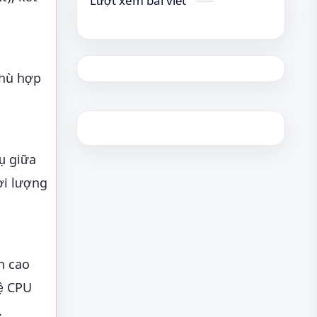
Lượt xem bài viết
phù hợp
ụ giữa
ời lượng
n cao
hệ CPU
.