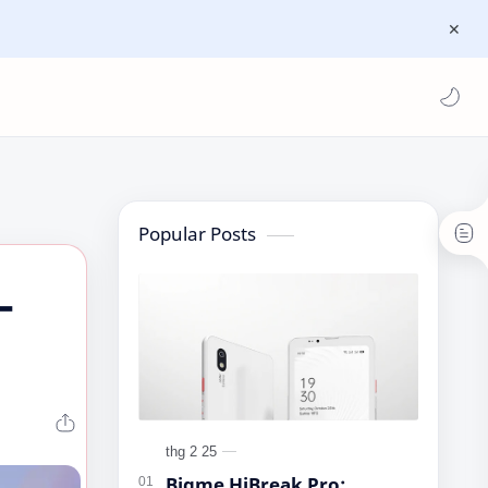
Popular Posts
–
Bigme HiBreak Pro: