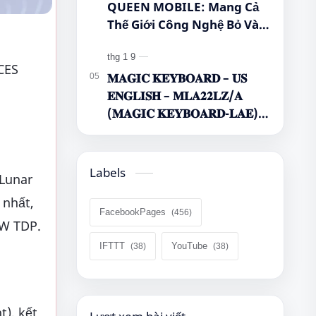
QUEEN MOBILE: Mang Cả
Thế Giới Công Nghệ Bỏ Vào
Túi Của Bạn!
 CES
𝐌𝐀𝐆𝐈𝐂 𝐊𝐄𝐘𝐁𝐎𝐀𝐑𝐃 – 𝐔𝐒
𝐄𝐍𝐆𝐋𝐈𝐒𝐇 – 𝐌𝐋𝐀𝟐𝟐𝐋𝐙/𝐀
(𝐌𝐀𝐆𝐈𝐂 𝐊𝐄𝐘𝐁𝐎𝐀𝐑𝐃-𝐋𝐀𝐄)
🌿🤔
Labels
 Lunar
 nhất,
FacebookPages
5W TDP.
IFTTT
YouTube
), kết