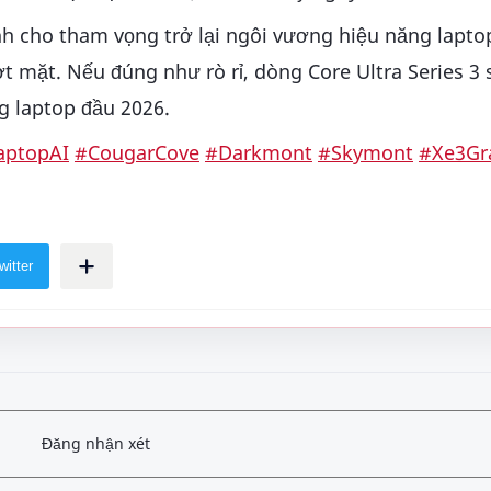
ịnh cho tham vọng trở lại ngôi vương hiệu năng lapto
 mặt. Nếu đúng như rò rỉ, dòng Core Ultra Series 3 s
g laptop đầu 2026.
aptopAI
#CougarCove
#Darkmont
#Skymont
#Xe3Gr
Đăng nhận xét