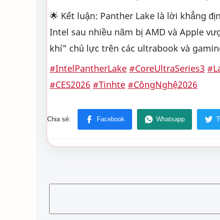
🌟 Kết luận: Panther Lake là lời khẳng đ
Intel sau nhiều năm bị AMD và Apple vượt
khí" chủ lực trên các ultrabook và gamin
#IntelPantherLake
#CoreUltraSeries3
#L
#CES2026
#Tinhte
#CôngNghệ2026