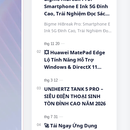
Smartphone E Ink 5G Đỉnh
Cao, Trải Nghiệm Đọc Sách
Tuyệt Vời Tại Queen
Bigme HiBreak Pro: Smartphone E
Mobile! #BigmeHiBreakPro
Ink 5G Đỉnh Cao, Trải Nghiệm Đọc
#SmartphoneEInk
Sách Tuyệt Vời Tại Queen Mobile!
#QueenMobile
#BigmeHiBreakPro
#HiBreakPro5G
#SmartphoneEInk #QueenMobile
💥 Huawei MatePad Edge
#DienThoaiDocSach
#Hi…
Lộ Tính Năng Hỗ Trợ
#CongNgheMoi
Windows & DirectX 11
#MuaSamThongMinh
Khiến Cộng Đồng Bất Ngờ!
#EInkPhone
#5GSmartphone
UNIHERTZ TANK 5 PRO –
SIÊU ĐIỆN THOẠI SINH
TỒN ĐỈNH CAO NĂM 2026
🚀 Tải Ngay Ứng Dụng