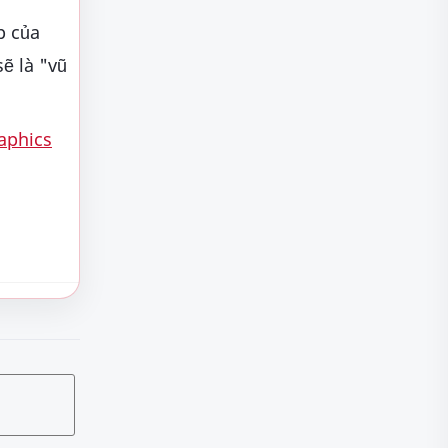
p của
ẽ là "vũ
aphics