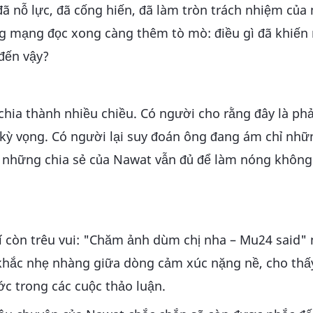
đã nỗ lực, đã cống hiến, đã làm tròn trách nhiệm của
ng mạng đọc xong càng thêm tò mò: điều gì đã khiến
đến vậy?
 chia thành nhiều chiều. Có người cho rằng đây là p
 kỳ vọng. Có người lại suy đoán ông đang ám chỉ nhữ
, những chia sẻ của Nawat vẫn đủ để làm nóng không
 còn trêu vui: "Chăm ảnh dùm chị nha – Mu24 said"
hắc nhẹ nhàng giữa dòng cảm xúc nặng nề, cho thấy
ớc trong các cuộc thảo luận.