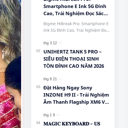
Smartphone E Ink 5G Đỉnh
Cao, Trải Nghiệm Đọc Sách
Tuyệt Vời Tại Queen
Bigme HiBreak Pro: Smartphone E
Mobile! #BigmeHiBreakPro
Ink 5G Đỉnh Cao, Trải Nghiệm Đọc
#SmartphoneEInk
Sách Tuyệt Vời Tại Queen Mobile!
#QueenMobile
#BigmeHiBreakPro
#HiBreakPro5G
#SmartphoneEInk #QueenMobile
UNIHERTZ TANK 5 PRO –
#DienThoaiDocSach
#Hi…
SIÊU ĐIỆN THOẠI SINH
#CongNgheMoi
TỒN ĐỈNH CAO NĂM 2026
#MuaSamThongMinh
#EInkPhone
#5GSmartphone
Đặt Hàng Ngay Sony
INZONE H9 II - Trải Nghiệm
Âm Thanh Flagship XM6 Với
Giá Cực Tốt Cho Game Thủ!
𝐌𝐀𝐆𝐈𝐂 𝐊𝐄𝐘𝐁𝐎𝐀𝐑𝐃 – 𝐔𝐒