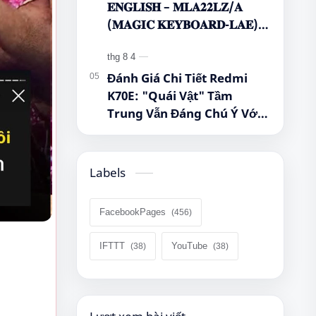
𝐄𝐍𝐆𝐋𝐈𝐒𝐇 – 𝐌𝐋𝐀𝟐𝟐𝐋𝐙/𝐀
(𝐌𝐀𝐆𝐈𝐂 𝐊𝐄𝐘𝐁𝐎𝐀𝐑𝐃-𝐋𝐀𝐄)
🌿🤔
Đánh Giá Chi Tiết Redmi
K70E: "Quái Vật" Tầm
Trung Vẫn Đáng Chú Ý Với
Dimensity 8300-Ultra, Màn
Hình 1.5K Và Pin 5.500 mAh
Labels
FacebookPages
IFTTT
YouTube