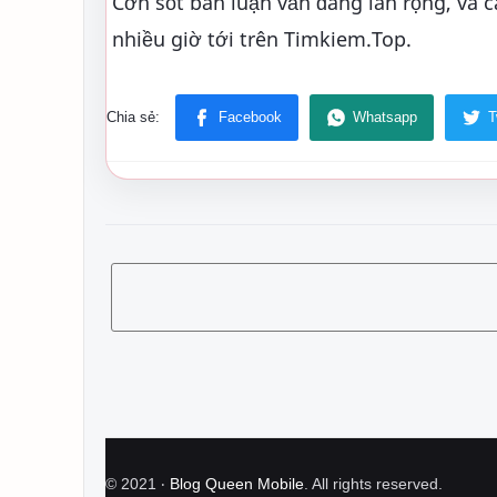
Cơn sốt bàn luận vẫn đang lan rộng, và
nhiều giờ tới trên Timkiem.Top.
©
2021
‧
Blog Queen Mobile
. All rights reserved.