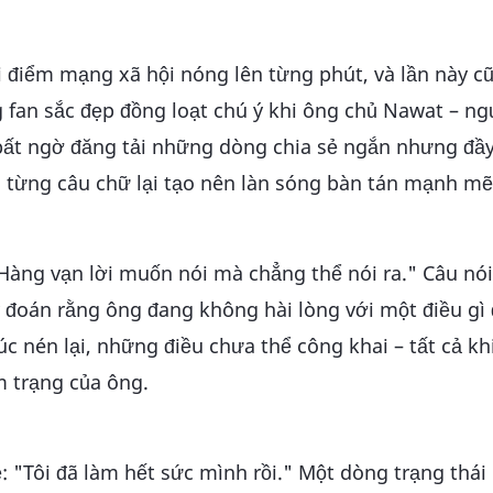
i điểm mạng xã hội nóng lên từng phút, và lần này c
 fan sắc đẹp đồng loạt chú ý khi ông chủ Nawat – n
 bất ngờ đăng tải những dòng chia sẻ ngắn nhưng đầy
 từng câu chữ lại tạo nên làn sóng bàn tán mạnh mẽ
"Hàng vạn lời muốn nói mà chẳng thể nói ra." Câu nó
y đoán rằng ông đang không hài lòng với một điều gì
 nén lại, những điều chưa thể công khai – tất cả k
 trạng của ông.
ẻ: "Tôi đã làm hết sức mình rồi." Một dòng trạng thái