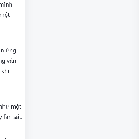
 mình
 một
hản ứng
ng vấn
 khí
 như một
 fan sắc