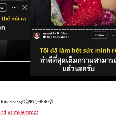
Universe 🌿🤔💖👉🍀🍀😲
end
#timkiemtopt