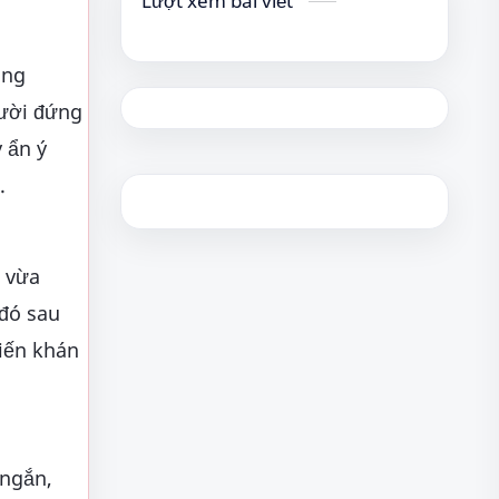
Lượt xem bài viết
ũng
gười đứng
 ẩn ý
.
i vừa
 đó sau
hiến khán
 ngắn,