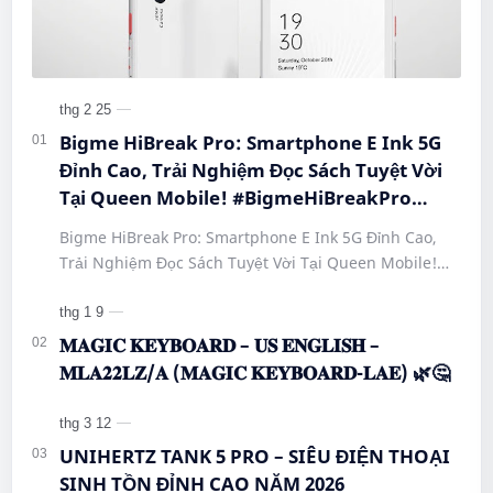
Bigme HiBreak Pro: Smartphone E Ink 5G
Đỉnh Cao, Trải Nghiệm Đọc Sách Tuyệt Vời
Tại Queen Mobile! #BigmeHiBreakPro
#SmartphoneEInk #QueenMobile
Bigme HiBreak Pro: Smartphone E Ink 5G Đỉnh Cao,
#HiBreakPro5G #DienThoaiDocSach
Trải Nghiệm Đọc Sách Tuyệt Vời Tại Queen Mobile!
#CongNgheMoi #MuaSamThongMinh
#BigmeHiBreakPro #SmartphoneEInk #QueenMobile
#EInkPhone #5GSmartphone
#Hi…
𝐌𝐀𝐆𝐈𝐂 𝐊𝐄𝐘𝐁𝐎𝐀𝐑𝐃 – 𝐔𝐒 𝐄𝐍𝐆𝐋𝐈𝐒𝐇 –
𝐌𝐋𝐀𝟐𝟐𝐋𝐙/𝐀 (𝐌𝐀𝐆𝐈𝐂 𝐊𝐄𝐘𝐁𝐎𝐀𝐑𝐃-𝐋𝐀𝐄) 🌿🤔
UNIHERTZ TANK 5 PRO – SIÊU ĐIỆN THOẠI
SINH TỒN ĐỈNH CAO NĂM 2026