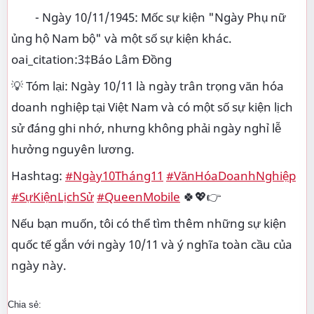
- Ngày 10/11/1945: Mốc sự kiện "Ngày Phụ nữ
ủng hộ Nam bộ" và một số sự kiện khác.
oai_citation:3‡Báo Lâm Đồng
💡 Tóm lại: Ngày 10/11 là ngày trân trọng văn hóa
doanh nghiệp tại Việt Nam và có một số sự kiện lịch
sử đáng ghi nhớ, nhưng không phải ngày nghỉ lễ
hưởng nguyên lương.
Hashtag:
#Ngày10Tháng11
#VănHóaDoanhNghiệp
#SựKiệnLịchSử
#QueenMobile
🍀💖👉
Nếu bạn muốn, tôi có thể tìm thêm những sự kiện
quốc tế gắn với ngày 10/11 và ý nghĩa toàn cầu của
ngày này.