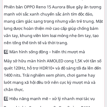
Phiên bản OPPO Reno 15 Aurora Blue gây ấn tượng
mạnh với sắc xanh chuyển sắc ánh tím độc đáo,
mang cảm giác sang trọng nhưng vẫn trẻ trung. Mặt
lưng được hoàn thiện mờ cao cấp giúp chống bám
vân tay, khung viền kim loại mỏng nhẹ ôm tay, tạo
nên tổng thể tinh tế và thời trang.
2️⃣ Màn hình sống động – hiển thị mượt mà
Máy sở hữu màn hình AMOLED cong 1,5K với tần số
quét 120Hz, hỗ trợ HDR10+ và độ sáng tối đa lên đến
1400 nits. Trải nghiệm xem phim, chơi game hay
lướt mạng xã hội đều trở nên cực kỳ mượt mà và
chân thực.
3️⃣ Hiệu năng mạnh mẽ – xử lý nhanh mọi tác vụ