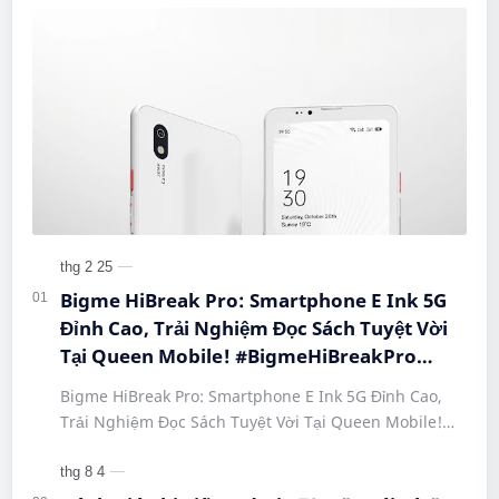
Bigme HiBreak Pro: Smartphone E Ink 5G
Đỉnh Cao, Trải Nghiệm Đọc Sách Tuyệt Vời
Tại Queen Mobile! #BigmeHiBreakPro
#SmartphoneEInk #QueenMobile
Bigme HiBreak Pro: Smartphone E Ink 5G Đỉnh Cao,
#HiBreakPro5G #DienThoaiDocSach
Trải Nghiệm Đọc Sách Tuyệt Vời Tại Queen Mobile!
#CongNgheMoi #MuaSamThongMinh
#BigmeHiBreakPro #SmartphoneEInk #QueenMobile
#EInkPhone #5GSmartphone
#Hi…