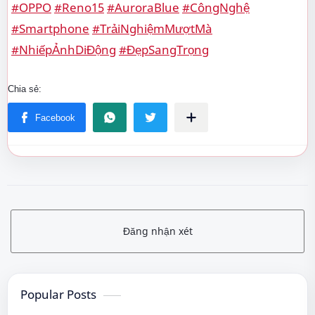
#OPPO
#Reno15
#AuroraBlue
#CôngNghệ
#Smartphone
#TrảiNghiệmMượtMà
#NhiếpẢnhDiĐộng
#ĐẹpSangTrọng
Đăng nhận xét
Popular Posts