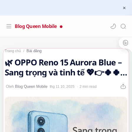
Blog Queen Mobile
Bài đăng
Trang chủ
🌿 OPPO Reno 15 Aurora Blue –
Sang trọng và tinh tế 💖👉🍀🍀
😲
2 min read