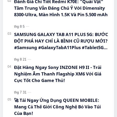
Đánh Giá Chi Tiết Redmi K70E: "Quái Vật"
Tầm Trung Vẫn Đáng Chú Ý Với Dimensity
8300-Ultra, Màn Hình 1.5K Và Pin 5.500 mAh
SAMSUNG GALAXY TAB A11 PLUS 5G: BƯỚC
ĐỘT PHÁ HAY CHỈ LÀ BÌNH CŨ RƯỢU MỚI?
#Samsung #GalaxyTabA11Plus #Tablet5G
#QueenMobile #MayTinhBang #CongNghe
Đặt Hàng Ngay Sony INZONE H9 II - Trải
Nghiệm Âm Thanh Flagship XM6 Với Giá
Cực Tốt Cho Game Thủ!
🚀 Tải Ngay Ứng Dụng QUEEN MOBILE:
Mang Cả Thế Giới Công Nghệ Bỏ Vào Túi
Của Bạn!