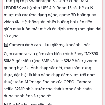
Trang bị chip Snapdragon 8s Gen 3 cùng RAM
LPDDR5X và bộ nhớ UFS 4.0, Reno 15 có thể xử lý
mượt mà các ứng dụng nặng, game 3D hoặc quay
video 4K. Hệ thống tản nhiệt buồng hơi tiên tiến
giúp máy luôn mát mẻ và ổn định trong thời gian dài
sử dụng.
4️⃣ Camera đỉnh cao – lưu giữ mọi khoảnh khắc
Cụm camera sau gồm cảm biến chính Sony IMX890
50MP, góc siêu rộng 8MP và tele 32MP hỗ trợ zoom
quang học 2x. Ảnh chụp sắc nét, màu sắc trung
thực, đặc biệt là khả năng chụp đêm vượt trội nhờ
thuật toán AI Image Engine của OPPO. Camera
selfie 32MP phía trước cho chất lượng ảnh chân
dung tự nhiên và rạng rỡ.
5️⃣ Pin bền bỉ – sạc siêu tốc