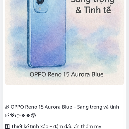
🌿 OPPO Reno 15 Aurora Blue – Sang trọng và tinh
tế 💖👉🍀🍀😲
1️⃣ Thiết kế tinh xảo – đậm dấu ấn thẩm mỹ