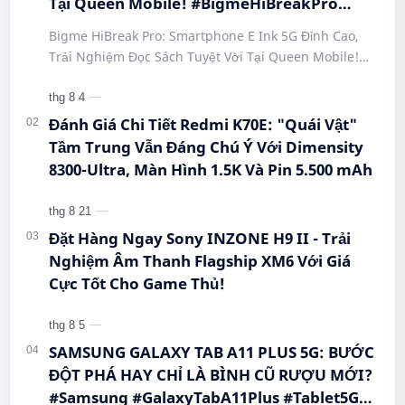
Tại Queen Mobile! #BigmeHiBreakPro
#SmartphoneEInk #QueenMobile
Bigme HiBreak Pro: Smartphone E Ink 5G Đỉnh Cao,
#HiBreakPro5G #DienThoaiDocSach
Trải Nghiệm Đọc Sách Tuyệt Vời Tại Queen Mobile!
#CongNgheMoi #MuaSamThongMinh
#BigmeHiBreakPro #SmartphoneEInk #QueenMobile
#EInkPhone #5GSmartphone
#Hi…
Đánh Giá Chi Tiết Redmi K70E: "Quái Vật"
Tầm Trung Vẫn Đáng Chú Ý Với Dimensity
8300-Ultra, Màn Hình 1.5K Và Pin 5.500 mAh
Đặt Hàng Ngay Sony INZONE H9 II - Trải
Nghiệm Âm Thanh Flagship XM6 Với Giá
Cực Tốt Cho Game Thủ!
SAMSUNG GALAXY TAB A11 PLUS 5G: BƯỚC
ĐỘT PHÁ HAY CHỈ LÀ BÌNH CŨ RƯỢU MỚI?
#Samsung #GalaxyTabA11Plus #Tablet5G