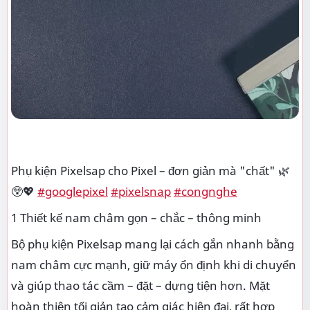
Phụ kiện Pixelsap cho Pixel – đơn giản mà "chất" 🌿
😲💖
#googlepixel
#pixelsnap
#congnghe
1 Thiết kế nam châm gọn – chắc – thông minh
Bộ phụ kiện Pixelsap mang lại cách gắn nhanh bằng
nam châm cực mạnh, giữ máy ổn định khi di chuyển
và giúp thao tác cầm – đặt – dựng tiện hơn. Mặt
hoàn thiện tối giản tạo cảm giác hiện đại, rất hợp