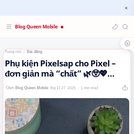
Blog Queen Mobile
Bài đăng
Trang chủ
Phụ kiện Pixelsap cho Pixel –
đơn giản mà “chất” 🌿😲💖
#googlepixel #pixelsnap
1 min read
#congnghe