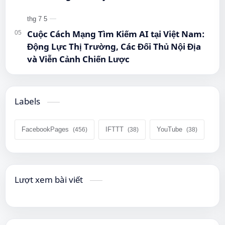
#QueenMobile #MayTinhBang #CongNghe
Cuộc Cách Mạng Tìm Kiếm AI tại Việt Nam:
Động Lực Thị Trường, Các Đối Thủ Nội Địa
và Viễn Cảnh Chiến Lược
Labels
FacebookPages
IFTTT
YouTube
Lượt xem bài viết