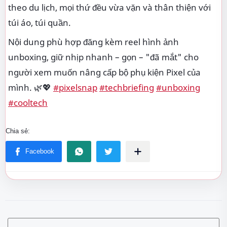
theo du lịch, mọi thứ đều vừa vặn và thân thiện với
túi áo, túi quần.
Nội dung phù hợp đăng kèm reel hình ảnh
unboxing, giữ nhịp nhanh – gọn – "đã mắt" cho
người xem muốn nâng cấp bộ phụ kiện Pixel của
mình. 🌿💖
#pixelsnap
#techbriefing
#unboxing
#cooltech