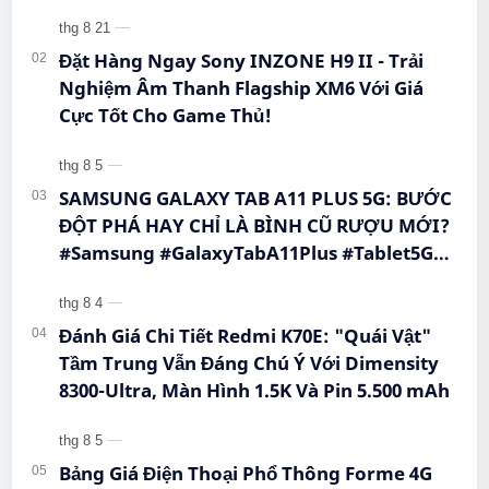
#BigmeHiBreakPro #SmartphoneEInk #QueenMobile
#EInkPhone #5GSmartphone
#Hi…
Đặt Hàng Ngay Sony INZONE H9 II - Trải
Nghiệm Âm Thanh Flagship XM6 Với Giá
Cực Tốt Cho Game Thủ!
SAMSUNG GALAXY TAB A11 PLUS 5G: BƯỚC
ĐỘT PHÁ HAY CHỈ LÀ BÌNH CŨ RƯỢU MỚI?
#Samsung #GalaxyTabA11Plus #Tablet5G
#QueenMobile #MayTinhBang #CongNghe
Đánh Giá Chi Tiết Redmi K70E: "Quái Vật"
Tầm Trung Vẫn Đáng Chú Ý Với Dimensity
8300-Ultra, Màn Hình 1.5K Và Pin 5.500 mAh
Bảng Giá Điện Thoại Phổ Thông Forme 4G