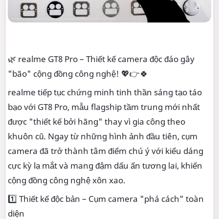
🌿 realme GT8 Pro – Thiết kế camera độc đáo gây
"bão" cộng đồng công nghệ! 💖👉🍀
realme tiếp tục chứng minh tinh thần sáng tạo táo
bạo với GT8 Pro, mẫu flagship tầm trung mới nhất
được "thiết kế bởi hãng" thay vì gia công theo
khuôn cũ. Ngay từ những hình ảnh đầu tiên, cụm
camera đã trở thành tâm điểm chú ý với kiểu dáng
cực kỳ lạ mắt và mang đậm dấu ấn tương lai, khiến
cộng đồng công nghệ xôn xao.
1️⃣ Thiết kế độc bản – Cụm camera "phá cách" toàn
diện