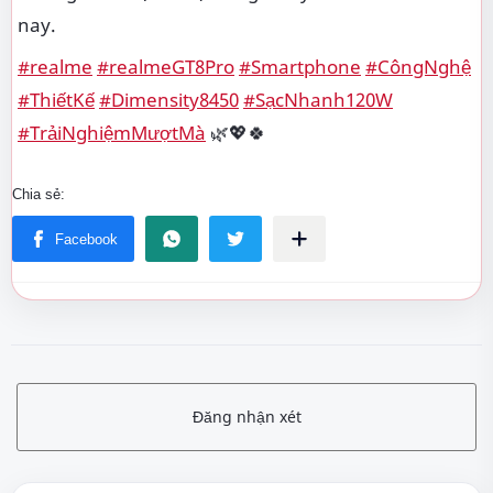
nay.
#realme
#realmeGT8Pro
#Smartphone
#CôngNghệ
#ThiếtKế
#Dimensity8450
#SạcNhanh120W
#TrảiNghiệmMượtMà
🌿💖🍀
Đăng nhận xét