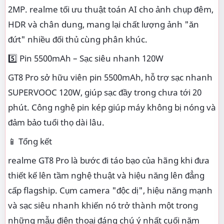
2MP. realme tối ưu thuật toán AI cho ảnh chụp đêm,
HDR và chân dung, mang lại chất lượng ảnh "ăn
đứt" nhiều đối thủ cùng phân khúc.
5️⃣ Pin 5500mAh – Sạc siêu nhanh 120W
GT8 Pro sở hữu viên pin 5500mAh, hỗ trợ sạc nhanh
SUPERVOOC 120W, giúp sạc đầy trong chưa tới 20
phút. Công nghệ pin kép giúp máy không bị nóng và
đảm bảo tuổi thọ dài lâu.
📱 Tổng kết
realme GT8 Pro là bước đi táo bạo của hãng khi đưa
thiết kế lên tầm nghệ thuật và hiệu năng lên đẳng
cấp flagship. Cụm camera "độc dị", hiệu năng mạnh
và sạc siêu nhanh khiến nó trở thành một trong
những mẫu điện thoại đáng chú ý nhất cuối năm