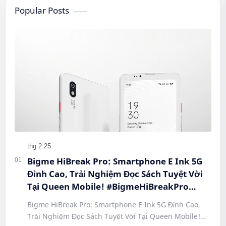
Popular Posts
Bigme HiBreak Pro: Smartphone E Ink 5G
Đỉnh Cao, Trải Nghiệm Đọc Sách Tuyệt Vời
Tại Queen Mobile! #BigmeHiBreakPro
#SmartphoneEInk #QueenMobile
Bigme HiBreak Pro: Smartphone E Ink 5G Đỉnh Cao,
#HiBreakPro5G #DienThoaiDocSach
Trải Nghiệm Đọc Sách Tuyệt Vời Tại Queen Mobile!
#CongNgheMoi #MuaSamThongMinh