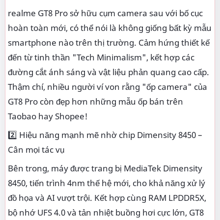
realme GT8 Pro sở hữu cụm camera sau với bố cục
hoàn toàn mới, có thể nói là không giống bất kỳ mẫu
smartphone nào trên thị trường. Cảm hứng thiết kế
đến từ tinh thần "Tech Minimalism", kết hợp các
đường cắt ánh sáng và vật liệu phản quang cao cấp.
Thậm chí, nhiều người ví von rằng "ốp camera" của
GT8 Pro còn đẹp hơn những mẫu ốp bán trên
Taobao hay Shopee!
2️⃣ Hiệu năng mạnh mẽ nhờ chip Dimensity 8450 –
Cân mọi tác vụ
Bên trong, máy được trang bị MediaTek Dimensity
8450, tiến trình 4nm thế hệ mới, cho khả năng xử lý
đồ họa và AI vượt trội. Kết hợp cùng RAM LPDDR5X,
bộ nhớ UFS 4.0 và tản nhiệt buồng hơi cực lớn, GT8