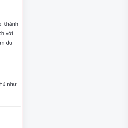
bị thành
ch với
óm du
thủ như