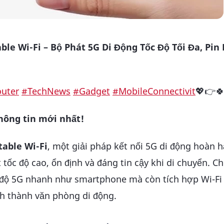
le Wi-Fi – Bộ Phát 5G Di Động Tốc Độ Tối Đa, Pin 
outer
#TechNews
#Gadget
#MobileConnectivit
💖👉🍀
hông tin mới nhất!
table Wi-Fi
, một giải pháp kết nối 5G di động hoàn 
ốc độ cao, ổn định và đáng tin cậy khi di chuyển. Ch
 độ 5G nhanh như smartphone mà còn tích hợp Wi-Fi 
ch thành văn phòng di động.