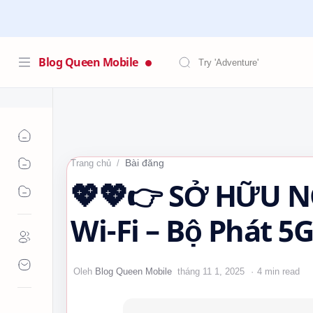
Blog Queen Mobile
Bài đăng
Trang chủ
💖💖👉 SỞ HỮU NG
Wi-Fi – Bộ Phát 5G
Lớn, Chỉ Có Tại Q
4 min read