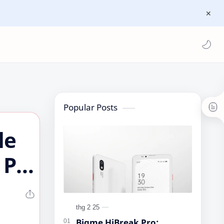
Popular Posts
le
 Pin
Bigme HiBreak Pro: