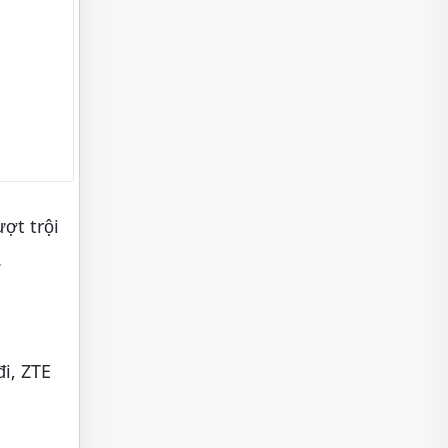
ợt trội
.
i, ZTE