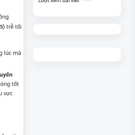
Lượt xem bài viết
công
ộ trễ tối
g lúc mà
uyển
sóng tốt
u vực