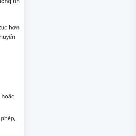
hông tin
 tục
hơn
chuyến
) hoặc
 phép,