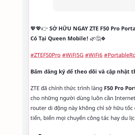
💖💖👉
SỞ HỮU NGAY ZTE F50 Pro Portab
Có Tại Queen Mobile!
🌿🤔🍀
#ZTEF50Pro
#WiFi5G
#WiFi6
#PortableR
Bấm đăng ký để theo dõi và cập nhật t
ZTE đã chính thức trình làng
F50 Pro Por
cho những người dùng luôn cần Internet t
router di động này không chỉ sở hữu tốc
tiến, biến mọi chuyến công tác hay du lị