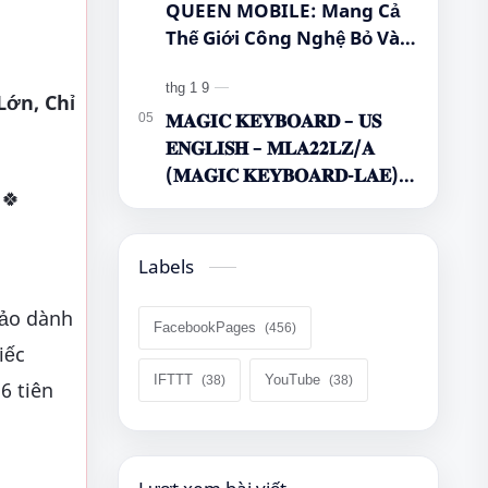
QUEEN MOBILE: Mang Cả
Thế Giới Công Nghệ Bỏ Vào
Túi Của Bạn!
Lớn, Chỉ
𝐌𝐀𝐆𝐈𝐂 𝐊𝐄𝐘𝐁𝐎𝐀𝐑𝐃 – 𝐔𝐒
𝐄𝐍𝐆𝐋𝐈𝐒𝐇 – 𝐌𝐋𝐀𝟐𝟐𝐋𝐙/𝐀
(𝐌𝐀𝐆𝐈𝐂 𝐊𝐄𝐘𝐁𝐎𝐀𝐑𝐃-𝐋𝐀𝐄)
🍀
🌿🤔
Labels
hảo dành
FacebookPages
iếc
IFTTT
YouTube
6 tiên