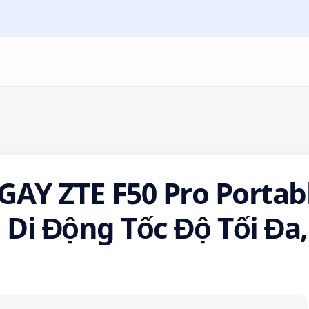
AY ZTE F50 Pro Portab
 Di Động Tốc Độ Tối Đa,
ueen Mobile! 🌿🤔🍀