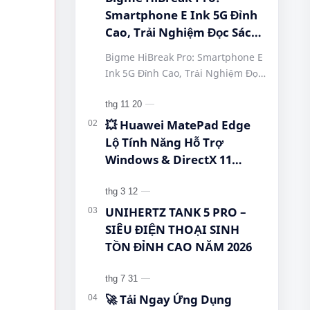
Smartphone E Ink 5G Đỉnh
Cao, Trải Nghiệm Đọc Sách
Tuyệt Vời Tại Queen
Bigme HiBreak Pro: Smartphone E
Mobile! #BigmeHiBreakPro
Ink 5G Đỉnh Cao, Trải Nghiệm Đọc
#SmartphoneEInk
Sách Tuyệt Vời Tại Queen Mobile!
#QueenMobile
#BigmeHiBreakPro
#HiBreakPro5G
#SmartphoneEInk #QueenMobile
💥 Huawei MatePad Edge
#DienThoaiDocSach
#Hi…
Lộ Tính Năng Hỗ Trợ
#CongNgheMoi
Windows & DirectX 11
#MuaSamThongMinh
Khiến Cộng Đồng Bất Ngờ!
#EInkPhone
#5GSmartphone
UNIHERTZ TANK 5 PRO –
SIÊU ĐIỆN THOẠI SINH
TỒN ĐỈNH CAO NĂM 2026
🚀 Tải Ngay Ứng Dụng