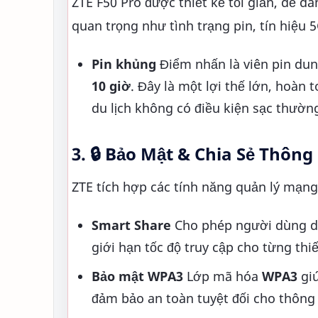
ZTE F50 Pro được thiết kế tối giản, dễ d
quan trọng như tình trạng pin, tín hiệu 5
Pin khủng
Điểm nhấn là viên pin du
10 giờ
. Đây là một lợi thế lớn, hoàn
du lịch không có điều kiện sạc thườn
3. 🔒 Bảo Mật & Chia Sẻ Thông
ZTE tích hợp các tính năng quản lý mạn
Smart Share
Cho phép người dùng dễ
giới hạn tốc độ truy cập cho từng thiế
Bảo mật WPA3
Lớp mã hóa
WPA3
giú
đảm bảo an toàn tuyệt đối cho thông 