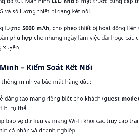
àng bỏ túi. Màn hình
LED nhỏ
ở mặt trước cung cấp t
G và số lượng thiết bị đang kết nối.
ng lượng
5000 mAh
, cho phép thiết bị hoạt động liên
 toàn phù hợp cho những ngày làm việc dài hoặc các 
g xuyên.
 Minh – Kiểm Soát Kết Nối
g thông minh và bảo mật hàng đầu:
 dàng tạo mạng riêng biệt cho khách (
guest mode
t bị cụ thể.
p bảo vệ dữ liệu và mạng Wi-Fi khỏi các truy cập trái
tin cá nhân và doanh nghiệp.