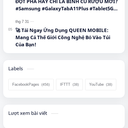
ĐỘT PHÁ HAY CHỈ LÀ BÌNH CŨ RƯỢU MỚI?
#Samsung #GalaxyTabA11Plus #Tablet5G
#QueenMobile #MayTinhBang #CongNghe
🚀 Tải Ngay Ứng Dụng QUEEN MOBILE:
Mang Cả Thế Giới Công Nghệ Bỏ Vào Túi
Của Bạn!
Labels
FacebookPages
IFTTT
YouTube
Lượt xem bài viết