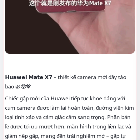
𝗛𝘂𝗮𝘄𝗲𝗶 𝗠𝗮𝘁𝗲 𝗫𝟳 – thiết kế camera mới đầy táo
bạo 🌿😲💖
Chiếc gập mới của Huawei tiếp tục khoe dáng với
cụm camera được làm lại hoàn toàn, đường viền kim
loại tinh xảo và cảm giác cầm sang trọng. Phần bản
lề được tối ưu mượt hơn, màn hình trong liền lạc và
giảm nếp gấp, mang đến trải nghiệm mở – gập tự