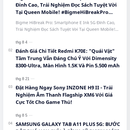
Đỉnh Cao, Trải Nghiệm Đọc Sách Tuyệt Vời
Tại Queen Mobile! #BigmeHiBreakPro
#SmartphoneEInk #QueenMobile
Bigme HiBreak Pro: Smartphone E Ink 5G Đỉnh Cao,
#HiBreakPro5G #DienThoaiDocSach
Trải Nghiệm Đọc Sách Tuyệt Vời Tại Queen Mobile!
#CongNgheMoi #MuaSamThongMinh
#BigmeHiBreakPro #SmartphoneEInk #QueenMobile
#EInkPhone #5GSmartphone
#Hi…
Đánh Giá Chi Tiết Redmi K70E: "Quái Vật"
Tầm Trung Vẫn Đáng Chú Ý Với Dimensity
8300-Ultra, Màn Hình 1.5K Và Pin 5.500 mAh
Đặt Hàng Ngay Sony INZONE H9 II - Trải
Nghiệm Âm Thanh Flagship XM6 Với Giá
Cực Tốt Cho Game Thủ!
SAMSUNG GALAXY TAB A11 PLUS 5G: BƯỚC