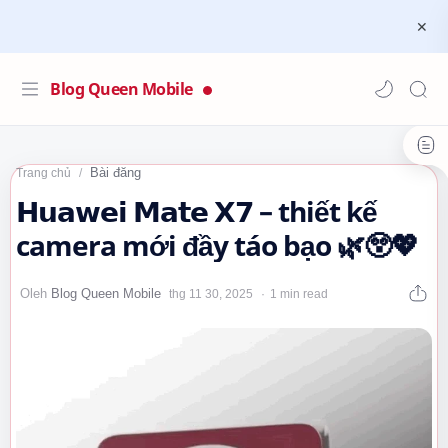
Blog Queen Mobile
Bài đăng
Trang chủ
𝗛𝘂𝗮𝘄𝗲𝗶 𝗠𝗮𝘁𝗲 𝗫𝟳 – thiết kế
camera mới đầy táo bạo 🌿😲💖
1 min read