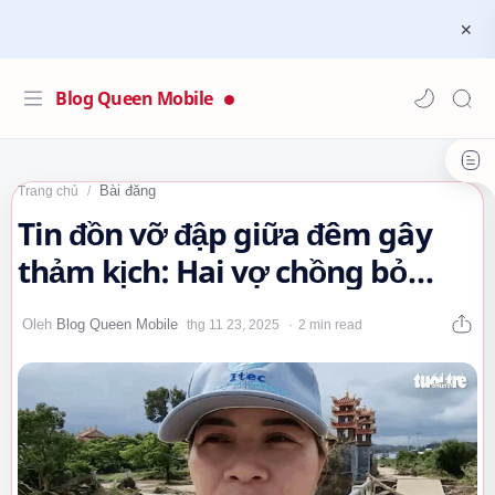
Blog Queen Mobile
Bài đăng
Trang chủ
Tin đồn vỡ đập giữa đêm gây
thảm kịch: Hai vợ chồng bỏ
chạy rơi xuống cầu gãy, để lại
2 min read
ba…