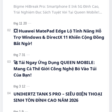
#SmartphoneEInk #QueenMobile
Bigme HiBreak Pro: Smartphone E Ink 5G Đỉnh Cao,
#HiBreakPro5G #DienThoaiDocSach
Trải Nghiệm Đọc Sách Tuyệt Vời Tại Queen Mobile!
#CongNgheMoi #MuaSamThongMinh
#BigmeHiBreakPro #SmartphoneEInk #QueenMobile
#EInkPhone #5GSmartphone
#Hi…
💥 Huawei MatePad Edge Lộ Tính Năng Hỗ
Trợ Windows & DirectX 11 Khiến Cộng Đồng
Bất Ngờ!
🚀 Tải Ngay Ứng Dụng QUEEN MOBILE:
Mang Cả Thế Giới Công Nghệ Bỏ Vào Túi
Của Bạn!
UNIHERTZ TANK 5 PRO – SIÊU ĐIỆN THOẠI
SINH TỒN ĐỈNH CAO NĂM 2026