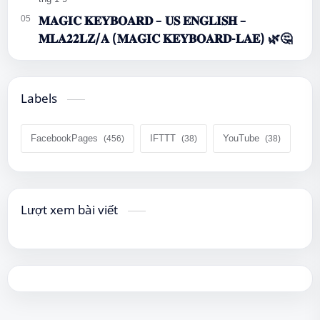
𝐌𝐀𝐆𝐈𝐂 𝐊𝐄𝐘𝐁𝐎𝐀𝐑𝐃 – 𝐔𝐒 𝐄𝐍𝐆𝐋𝐈𝐒𝐇 –
𝐌𝐋𝐀𝟐𝟐𝐋𝐙/𝐀 (𝐌𝐀𝐆𝐈𝐂 𝐊𝐄𝐘𝐁𝐎𝐀𝐑𝐃-𝐋𝐀𝐄) 🌿🤔
Labels
FacebookPages
IFTTT
YouTube
Lượt xem bài viết