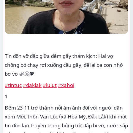
Tin đồn vỡ đập giữa đêm gây thảm kịch: Hai vợ
chồng bỏ chạy rơi xuống cầu gãy, để lại ba con nhỏ
bơ vơ 🌿🤔💖
#tintuc
#daklak
#lulut
#xahoi
1
Đêm 23-11 trở thành nỗi ám ảnh đối với người dân
xóm Mới, thôn Vạn Lộc (xã Hòa Mỹ, Đắk Lắk) khi một
tin đồn lan truyền trong bóng tối: đập bị vỡ, nước sắp