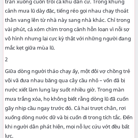
tràn xuống cuốn trôi cả khu dân cư. Trong khung
cảnh mưa lũ dày đặc, tiếng réo gọi nhau chạy thoát
thân vang lên từ nhà này sang nhà khác. Chỉ trong
vài phút, cả xóm chìm trong cảnh hỗn loạn vì nỗi sợ
vô hình nhưng lại cực kỳ thật với những người đang
mắc kẹt giữa mùa lũ.
2
Giữa dòng người tháo chạy ấy, một đôi vợ chồng trẻ
vội vã đưa nhau băng qua cây cầu nhỏ – vốn đã bị
nước xiết làm lung lay suốt nhiều giờ. Trong màn
mưa trắng xóa, họ không biết rằng dòng lũ đã cuốn
gãy nhịp cầu ngay trước đó. Cả hai trượt chân, rơi
xuống dòng nước dữ và bị cuốn đi trong tích tắc. Đến
khi người dân phát hiện, mọi nỗ lực cứu vớt đều bất
lực.