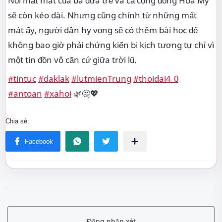
Nỗi mất mát của ba đứa trẻ và cả cộng đồng Hòa Mỹ
sẽ còn kéo dài. Nhưng cũng chính từ những mất
mát ấy, người dân hy vọng sẽ có thêm bài học để
không bao giờ phải chứng kiến bi kịch tương tự chỉ vì
một tin đồn vô căn cứ giữa trời lũ.
#tintuc
#daklak
#lutmienTrung
#thoidai4_0
#antoan
#xahoi
🌿🤔💖
Đăng nhận xét