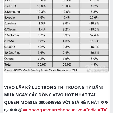
VIVO LẬP KỶ LỤC TRONG THỊ TRƯỜNG TỶ DÂN!
MUA NGAY CÁC DÒNG VIVO HOT NHẤT TẠI
QUEEN MOBILE 0906849968 VỚI GIÁ RẺ NHẤT
💖💖
👉🍀🍀😲
#tinnong
#smartphone
#vivo
#India
#IDC