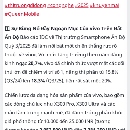
#thitruongdidong
#congnghe
#2025
#khuyenmai
#QueenMobile
1️⃣
Sự Bùng Nổ Đầy Ngoạn Mục Của vivo Trên Đất
Ấn Độ
Báo cáo IDC về Thị trường Smartphone Ấn Độ
Quý 3/2025 đã làm nổi bật một chiến thắng rực rỡ
thuộc về
vivo
. Với mức tăng trưởng theo năm đáng
kinh ngạc
20,7%
, vivo đã chính thức vượt mặt các đối
thủ lớn để chiếm vị trí số 1, nâng thị phần từ 15,8%
(Q3/24) lên
18,3%
(Q3/25), tiến rất sát mốc 20%.
Chiến lược đa dạng hóa sản phẩm của vivo, bao gồm
các dòng chủ lực như X300 Pro, X300 Ultra và các
mẫu tầm trung mạnh mẽ, đã đánh trúng phân khúc
giá phổ thông từ 10.000 đến 25.000 INR (tương
đương khoảng
2.952.500 VND
đến
7.381.250 VND
với