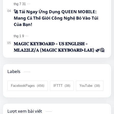
🚀 Tải Ngay Ứng Dụng QUEEN MOBILE:
Mang Cả Thế Giới Công Nghệ Bỏ Vào Túi
Của Bạn!
𝐌𝐀𝐆𝐈𝐂 𝐊𝐄𝐘𝐁𝐎𝐀𝐑𝐃 – 𝐔𝐒 𝐄𝐍𝐆𝐋𝐈𝐒𝐇 –
𝐌𝐋𝐀𝟐𝟐𝐋𝐙/𝐀 (𝐌𝐀𝐆𝐈𝐂 𝐊𝐄𝐘𝐁𝐎𝐀𝐑𝐃-𝐋𝐀𝐄) 🌿🤔
Labels
FacebookPages
IFTTT
YouTube
Lượt xem bài viết