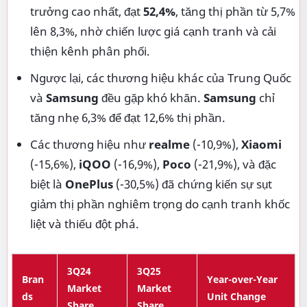
trưởng cao nhất, đạt
52,4%
, tăng thị phần từ 5,7%
lên 8,3%, nhờ chiến lược giá cạnh tranh và cải
thiện kênh phân phối.
Ngược lại, các thương hiệu khác của Trung Quốc
và
Samsung
đều gặp khó khăn.
Samsung
chỉ
tăng nhẹ 6,3% để đạt 12,6% thị phần.
Các thương hiệu như
realme
(-10,9%),
Xiaomi
(-15,6%),
iQOO
(-16,9%),
Poco
(-21,9%), và đặc
biệt là
OnePlus
(-30,5%) đã chứng kiến sự sụt
giảm thị phần nghiêm trọng do cạnh tranh khốc
liệt và thiếu đột phá.
3Q24
3Q25
Bran
Year-over-Year
Market
Market
ds
Unit Change
Share
Share