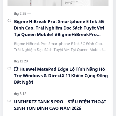
Bigme HiBreak Pro: Smartphone E Ink 5G
Đỉnh Cao, Trải Nghiệm Đọc Sách Tuyệt Vời
Tại Queen Mobile! #BigmeHiBreakPro
#SmartphoneEInk #QueenMobile
Bigme HiBreak Pro: Smartphone E Ink 5G Đỉnh Cao,
#HiBreakPro5G #DienThoaiDocSach
Trải Nghiệm Đọc Sách Tuyệt Vời Tại Queen Mobile!
#CongNgheMoi #MuaSamThongMinh
#BigmeHiBreakPro #SmartphoneEInk #QueenMobile
#EInkPhone #5GSmartphone
#Hi…
💥 Huawei MatePad Edge Lộ Tính Năng Hỗ
Trợ Windows & DirectX 11 Khiến Cộng Đồng
Bất Ngờ!
UNIHERTZ TANK 5 PRO – SIÊU ĐIỆN THOẠI
SINH TỒN ĐỈNH CAO NĂM 2026