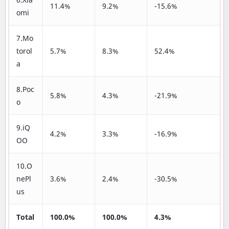
11.4%
9.2%
-15.6%
omi
7.Mo
torol
5.7%
8.3%
52.4%
a
8.Poc
5.8%
4.3%
-21.9%
o
9.iQ
4.2%
3.3%
-16.9%
OO
10.O
nePl
3.6%
2.4%
-30.5%
us
Total
100.0%
100.0%
4.3%