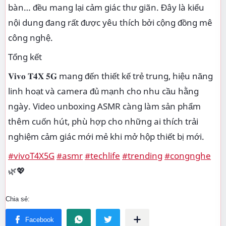
bàn… đều mang lại cảm giác thư giãn. Đây là kiểu
nội dung đang rất được yêu thích bởi cộng đồng mê
công nghệ.
Tổng kết
𝐕𝐢𝐯𝐨 𝐓𝟒𝐗 𝟓𝐆 mang đến thiết kế trẻ trung, hiệu năng
linh hoạt và camera đủ mạnh cho nhu cầu hằng
ngày. Video unboxing ASMR càng làm sản phẩm
thêm cuốn hút, phù hợp cho những ai thích trải
nghiệm cảm giác mới mẻ khi mở hộp thiết bị mới.
#vivoT4X5G
#asmr
#techlife
#trending
#congnghe
🌿💖