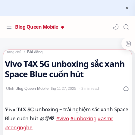
Blog Queen Mobile
Bài đăng
Trang chủ
Vivo T4X 5G unboxing sắc xanh
Space Blue cuốn hút
2 min read
𝐕𝐢𝐯𝐨 𝐓𝟒𝐗 𝟓𝐆 unboxing – trải nghiệm sắc xanh Space
Blue cuốn hút 🌿😲💖
#vivo
#unboxing
#asmr
#congnghe