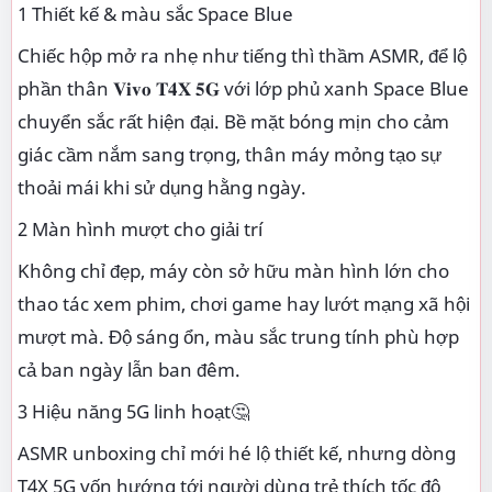
1 Thiết kế & màu sắc Space Blue
Chiếc hộp mở ra nhẹ như tiếng thì thầm ASMR, để lộ
phần thân 𝐕𝐢𝐯𝐨 𝐓𝟒𝐗 𝟓𝐆 với lớp phủ xanh Space Blue
chuyển sắc rất hiện đại. Bề mặt bóng mịn cho cảm
giác cầm nắm sang trọng, thân máy mỏng tạo sự
thoải mái khi sử dụng hằng ngày.
2 Màn hình mượt cho giải trí
Không chỉ đẹp, máy còn sở hữu màn hình lớn cho
thao tác xem phim, chơi game hay lướt mạng xã hội
mượt mà. Độ sáng ổn, màu sắc trung tính phù hợp
cả ban ngày lẫn ban đêm.
3 Hiệu năng 5G linh hoạt🤔
ASMR unboxing chỉ mới hé lộ thiết kế, nhưng dòng
T4X 5G vốn hướng tới người dùng trẻ thích tốc độ