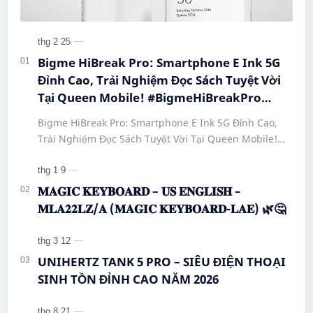
Bigme HiBreak Pro: Smartphone E Ink 5G
Đỉnh Cao, Trải Nghiệm Đọc Sách Tuyệt Vời
Tại Queen Mobile! #BigmeHiBreakPro
#SmartphoneEInk #QueenMobile
Bigme HiBreak Pro: Smartphone E Ink 5G Đỉnh Cao,
#HiBreakPro5G #DienThoaiDocSach
Trải Nghiệm Đọc Sách Tuyệt Vời Tại Queen Mobile!
#CongNgheMoi #MuaSamThongMinh
#BigmeHiBreakPro #SmartphoneEInk #QueenMobile
#EInkPhone #5GSmartphone
#Hi…
𝐌𝐀𝐆𝐈𝐂 𝐊𝐄𝐘𝐁𝐎𝐀𝐑𝐃 – 𝐔𝐒 𝐄𝐍𝐆𝐋𝐈𝐒𝐇 –
𝐌𝐋𝐀𝟐𝟐𝐋𝐙/𝐀 (𝐌𝐀𝐆𝐈𝐂 𝐊𝐄𝐘𝐁𝐎𝐀𝐑𝐃-𝐋𝐀𝐄) 🌿🤔
UNIHERTZ TANK 5 PRO – SIÊU ĐIỆN THOẠI
SINH TỒN ĐỈNH CAO NĂM 2026