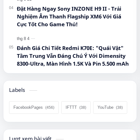
Đặt Hàng Ngay Sony INZONE H9 II - Trải
Nghiệm Âm Thanh Flagship XM6 Với Giá
Cực Tốt Cho Game Thủ!
Đánh Giá Chi Tiết Redmi K70E: "Quái Vật"
Tầm Trung Vẫn Đáng Chú Ý Với Dimensity
8300-Ultra, Màn Hình 1.5K Và Pin 5.500 mAh
Labels
FacebookPages
IFTTT
YouTube
Lượt xem bài viết