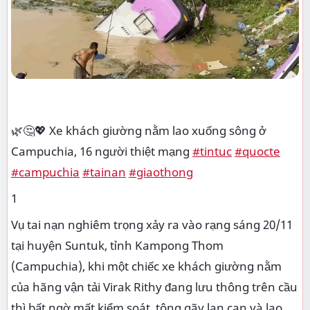
🌿🤔💖 Xe khách giường nằm lao xuống sông ở
Campuchia, 16 người thiệt mạng
#tintuc
#quocte
#campuchia
#tainan
#giaothong
1
Vụ tai nạn nghiêm trọng xảy ra vào rạng sáng 20/11
tại huyện Suntuk, tỉnh Kampong Thom
(Campuchia), khi một chiếc xe khách giường nằm
của hãng vận tải Virak Rithy đang lưu thông trên cầu
thì bất ngờ mất kiểm soát, tông gãy lan can và lao