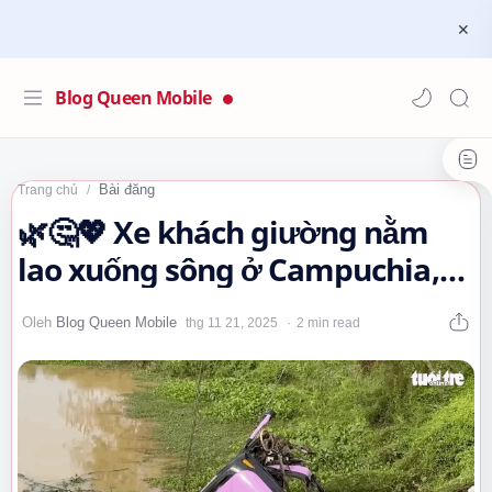
Blog Queen Mobile
Bài đăng
Trang chủ
🌿🤔💖 Xe khách giường nằm
lao xuống sông ở Campuchia,
16 người thiệt mạng #tintuc
2 min read
#quocte…