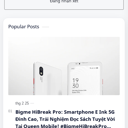
Đăng nhận xét
Popular Posts
Bigme HiBreak Pro: Smartphone E Ink 5G
Đỉnh Cao, Trải Nghiệm Đọc Sách Tuyệt Vời
Tại Queen Mobile! #BigmeHiBreakPro