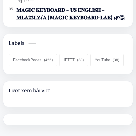
𝐌𝐀𝐆𝐈𝐂 𝐊𝐄𝐘𝐁𝐎𝐀𝐑𝐃 – 𝐔𝐒 𝐄𝐍𝐆𝐋𝐈𝐒𝐇 –
𝐌𝐋𝐀𝟐𝟐𝐋𝐙/𝐀 (𝐌𝐀𝐆𝐈𝐂 𝐊𝐄𝐘𝐁𝐎𝐀𝐑𝐃-𝐋𝐀𝐄) 🌿🤔
Labels
FacebookPages
IFTTT
YouTube
Lượt xem bài viết