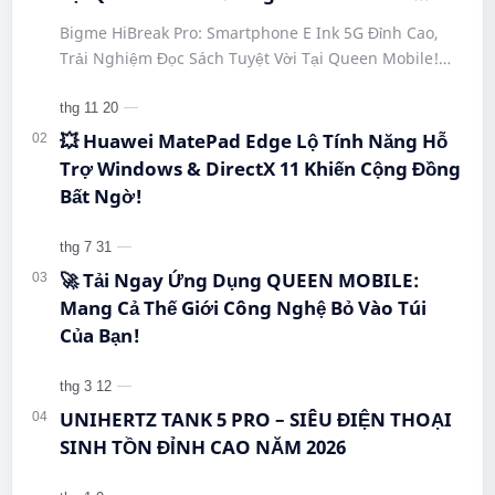
#SmartphoneEInk #QueenMobile
Bigme HiBreak Pro: Smartphone E Ink 5G Đỉnh Cao,
#HiBreakPro5G #DienThoaiDocSach
Trải Nghiệm Đọc Sách Tuyệt Vời Tại Queen Mobile!
#CongNgheMoi #MuaSamThongMinh
#BigmeHiBreakPro #SmartphoneEInk #QueenMobile
#EInkPhone #5GSmartphone
#Hi…
💥 Huawei MatePad Edge Lộ Tính Năng Hỗ
Trợ Windows & DirectX 11 Khiến Cộng Đồng
Bất Ngờ!
🚀 Tải Ngay Ứng Dụng QUEEN MOBILE:
Mang Cả Thế Giới Công Nghệ Bỏ Vào Túi
Của Bạn!
UNIHERTZ TANK 5 PRO – SIÊU ĐIỆN THOẠI
SINH TỒN ĐỈNH CAO NĂM 2026