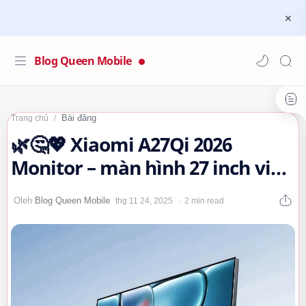
Blog Queen Mobile
Bài đăng
Trang chủ
🌿🤔💖 Xiaomi A27Qi 2026
Monitor – màn hình 27 inch viền
siêu mỏng, 120Hz sắc nét
2 min read
#xiaomi…