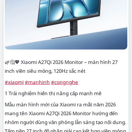
🌿🤔💖 Xiaomi A27Qi 2026 Monitor – màn hình 27
inch viền siêu mỏng, 120Hz sắc nét
#xiaomi
#manhinh
#congnghe
1 Trải nghiệm hiển thị nâng cấp mạnh mẽ
Mẫu màn hình mới của Xiaomi ra mắt năm 2026
mang tên Xiaomi A27Qi 2026 Monitor hướng đến
nhóm người dùng văn phòng lẫn sáng tạo nội dung.
Tấm nền 27 inch độ phân giải cao kết hợp viền mỏng