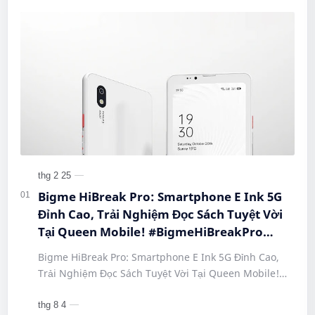
Bigme HiBreak Pro: Smartphone E Ink 5G
Đỉnh Cao, Trải Nghiệm Đọc Sách Tuyệt Vời
Tại Queen Mobile! #BigmeHiBreakPro
#SmartphoneEInk #QueenMobile
Bigme HiBreak Pro: Smartphone E Ink 5G Đỉnh Cao,
#HiBreakPro5G #DienThoaiDocSach
Trải Nghiệm Đọc Sách Tuyệt Vời Tại Queen Mobile!
#CongNgheMoi #MuaSamThongMinh
#BigmeHiBreakPro #SmartphoneEInk #QueenMobile
#EInkPhone #5GSmartphone
#Hi…