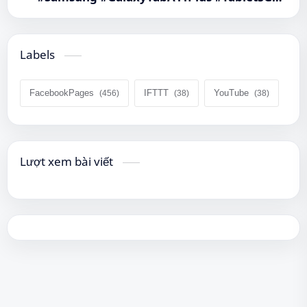
#QueenMobile #MayTinhBang #CongNghe
Labels
FacebookPages
IFTTT
YouTube
Lượt xem bài viết