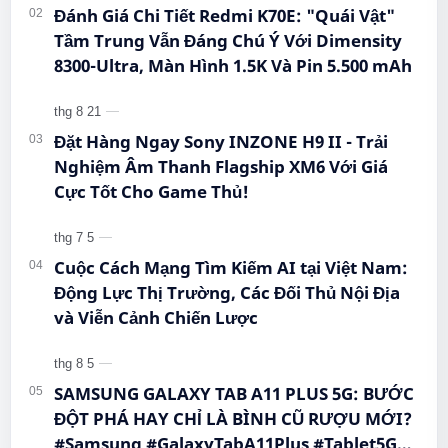
Đánh Giá Chi Tiết Redmi K70E: "Quái Vật"
Tầm Trung Vẫn Đáng Chú Ý Với Dimensity
8300-Ultra, Màn Hình 1.5K Và Pin 5.500 mAh
Đặt Hàng Ngay Sony INZONE H9 II - Trải
Nghiệm Âm Thanh Flagship XM6 Với Giá
Cực Tốt Cho Game Thủ!
Cuộc Cách Mạng Tìm Kiếm AI tại Việt Nam:
Động Lực Thị Trường, Các Đối Thủ Nội Địa
và Viễn Cảnh Chiến Lược
SAMSUNG GALAXY TAB A11 PLUS 5G: BƯỚC
ĐỘT PHÁ HAY CHỈ LÀ BÌNH CŨ RƯỢU MỚI?
#Samsung #GalaxyTabA11Plus #Tablet5G