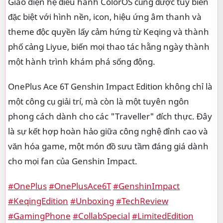
Giao diện hệ điều hành ColorOS cũng được tùy biến
đặc biệt với hình nền, icon, hiệu ứng âm thanh và
theme độc quyền lấy cảm hứng từ Keqing và thành
phố cảng Liyue, biến mọi thao tác hằng ngày thành
một hành trình khám phá sống động.
OnePlus Ace 6T Genshin Impact Edition không chỉ là
một công cụ giải trí, mà còn là một tuyên ngôn
phong cách dành cho các "Traveller" đích thực. Đây
là sự kết hợp hoàn hảo giữa công nghệ đỉnh cao và
văn hóa game, một món đồ sưu tầm đáng giá dành
cho mọi fan của Genshin Impact.
#OnePlus
#OnePlusAce6T
#GenshinImpact
#KeqingEdition
#Unboxing
#TechReview
#GamingPhone
#CollabSpecial
#LimitedEdition