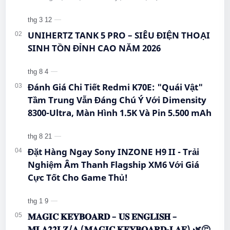
#CongNgheMoi #MuaSamThongMinh
#BigmeHiBreakPro #SmartphoneEInk #QueenMobile
#EInkPhone #5GSmartphone
#Hi…
UNIHERTZ TANK 5 PRO – SIÊU ĐIỆN THOẠI
SINH TỒN ĐỈNH CAO NĂM 2026
Đánh Giá Chi Tiết Redmi K70E: "Quái Vật"
Tầm Trung Vẫn Đáng Chú Ý Với Dimensity
8300-Ultra, Màn Hình 1.5K Và Pin 5.500 mAh
Đặt Hàng Ngay Sony INZONE H9 II - Trải
Nghiệm Âm Thanh Flagship XM6 Với Giá
Cực Tốt Cho Game Thủ!
𝐌𝐀𝐆𝐈𝐂 𝐊𝐄𝐘𝐁𝐎𝐀𝐑𝐃 – 𝐔𝐒 𝐄𝐍𝐆𝐋𝐈𝐒𝐇 –
𝐌𝐋𝐀𝟐𝟐𝐋𝐙/𝐀 (𝐌𝐀𝐆𝐈𝐂 𝐊𝐄𝐘𝐁𝐎𝐀𝐑𝐃-𝐋𝐀𝐄) 🌿🤔