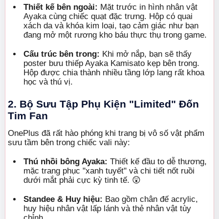
Thiết kế bên ngoài:
Mặt trước in hình nhân vật
Ayaka cùng chiếc quạt đặc trưng. Hộp có quai
xách da và khóa kim loại, tạo cảm giác như bạn
đang mở một rương kho báu thực thụ trong game.
Cấu trúc bên trong:
Khi mở nắp, bạn sẽ thấy
poster bưu thiếp Ayaka Kamisato kẹp bên trong.
Hộp được chia thành nhiều tầng lớp lang rất khoa
học và thú vị.
2. Bộ Sưu Tập Phụ Kiện "Limited" Đốn
Tim Fan
OnePlus đã rất hào phóng khi trang bị vô số vật phẩm
sưu tầm bên trong chiếc vali này:
Thú nhồi bông Ayaka:
Thiết kế đầu to dễ thương,
mặc trang phục "xanh tuyết" và chi tiết nốt ruồi
dưới mắt phải cực kỳ tinh tế. 😲
Standee & Huy hiệu:
Bao gồm chân đế acrylic,
huy hiệu nhân vật lấp lánh và thẻ nhân vật tùy
chỉnh.