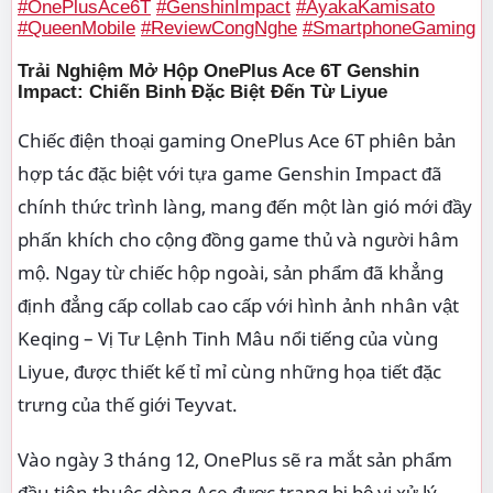
#OnePlusAce6T
#GenshinImpact
#AyakaKamisato
#QueenMobile
#ReviewCongNghe
#SmartphoneGaming
Trải Nghiệm Mở Hộp OnePlus Ace 6T Genshin
Impact: Chiến Binh Đặc Biệt Đến Từ Liyue
Chiếc điện thoại gaming OnePlus Ace 6T phiên bản
hợp tác đặc biệt với tựa game Genshin Impact đã
chính thức trình làng, mang đến một làn gió mới đầy
phấn khích cho cộng đồng game thủ và người hâm
mộ. Ngay từ chiếc hộp ngoài, sản phẩm đã khẳng
định đẳng cấp collab cao cấp với hình ảnh nhân vật
Keqing – Vị Tư Lệnh Tinh Mâu nổi tiếng của vùng
Liyue, được thiết kế tỉ mỉ cùng những họa tiết đặc
trưng của thế giới Teyvat.
Vào ngày 3 tháng 12, OnePlus sẽ ra mắt sản phẩm
đầu tiên thuộc dòng Ace được trang bị bộ vi xử lý