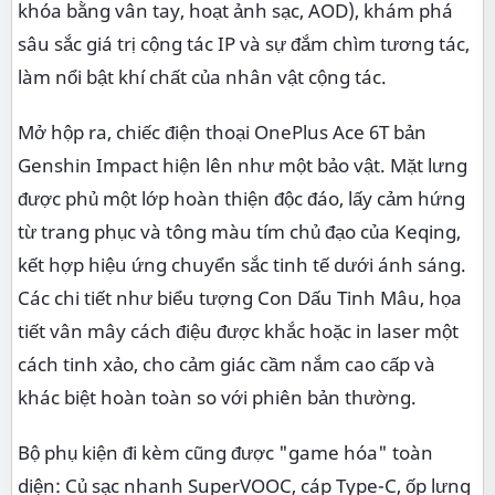
khóa bằng vân tay, hoạt ảnh sạc, AOD), khám phá
sâu sắc giá trị cộng tác IP và sự đắm chìm tương tác,
làm nổi bật khí chất của nhân vật cộng tác.
Mở hộp ra, chiếc điện thoại OnePlus Ace 6T bản
Genshin Impact hiện lên như một bảo vật. Mặt lưng
được phủ một lớp hoàn thiện độc đáo, lấy cảm hứng
từ trang phục và tông màu tím chủ đạo của Keqing,
kết hợp hiệu ứng chuyển sắc tinh tế dưới ánh sáng.
Các chi tiết như biểu tượng Con Dấu Tinh Mâu, họa
tiết vân mây cách điệu được khắc hoặc in laser một
cách tinh xảo, cho cảm giác cầm nắm cao cấp và
khác biệt hoàn toàn so với phiên bản thường.
Bộ phụ kiện đi kèm cũng được "game hóa" toàn
diện: Củ sạc nhanh SuperVOOC, cáp Type-C, ốp lưng