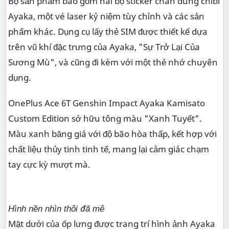
Bộ sản phẩm bao gồm hai bộ sticker chân dung chibi
Ayaka, một vé laser kỷ niệm tùy chỉnh và các sản
phẩm khác. Dụng cụ lấy thẻ SIM được thiết kế dựa
trên vũ khí đặc trưng của Ayaka, "Sự Trở Lại Của
Sương Mù", và cũng đi kèm với một thẻ nhớ chuyên
dụng.
OnePlus Ace 6T Genshin Impact Ayaka Kamisato
Custom Edition sở hữu tông màu "Xanh Tuyết".
Màu xanh băng giá với độ bão hòa thấp, kết hợp với
chất liệu thủy tinh tinh tế, mang lại cảm giác chạm
tay cực kỳ mượt mà.
Hình nền nhìn thôi đã mê
Mặt dưới của ốp lưng được trang trí hình ảnh Ayaka