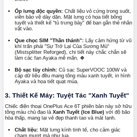
Ốp lưng độc quyền:
Chất liệu vỏ cứng trong suốt,
viền bảo vệ dày dặn. Mặt lưng có họa tiết bông
tuyết và thiết kế "tủ trưng bày" để bạn gắn thẻ nhân
vật vào.
Que chọc SIM "Thần thánh":
Lấy cảm hứng từ vũ
khí trấn phái "Sự Trở Lại Của Sương Mù"
(Mistsplitter Reforged), chi tiết này chắc chắn sẽ
làm các fan Ayaka mê mẩn. 🍀
Bộ sạc tùy chỉnh:
Củ sạc SuperVOOC 100W và
cáp dữ liệu đều mang tông màu xanh tuyết, in hình
Ayaka và họa tiết quạt múa.
3. Thiết Kế Máy: Tuyệt Tác "Xanh Tuyết"
Chiếc điện thoại OnePlus Ace 6T phiên bản này sở hữu
tông màu chủ đạo là
Xanh Tuyết (Ice Blue)
với độ bão
hòa thấp, mang lại vẻ đẹp thanh tao và mát lạnh.
Chất liệu:
Mặt lưng kính tinh tế, cho cảm giác
chạm mượt mà như lụa.