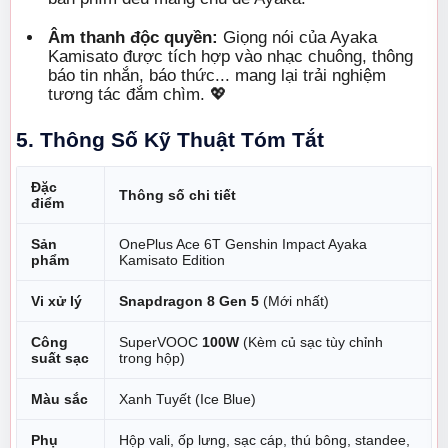
Âm thanh độc quyền:
Giọng nói của Ayaka
Kamisato được tích hợp vào nhạc chuông, thông
báo tin nhắn, báo thức... mang lại trải nghiệm
tương tác đắm chìm. 💖
5. Thông Số Kỹ Thuật Tóm Tắt
Đặc
Thông số chi tiết
điểm
Sản
OnePlus Ace 6T Genshin Impact Ayaka
phẩm
Kamisato Edition
Vi xử lý
Snapdragon 8 Gen 5
(Mới nhất)
Công
SuperVOOC
100W
(Kèm củ sạc tùy chỉnh
suất sạc
trong hộp)
Màu sắc
Xanh Tuyết (Ice Blue)
Phụ
Hộp vali, ốp lưng, sạc cáp, thú bông, standee,