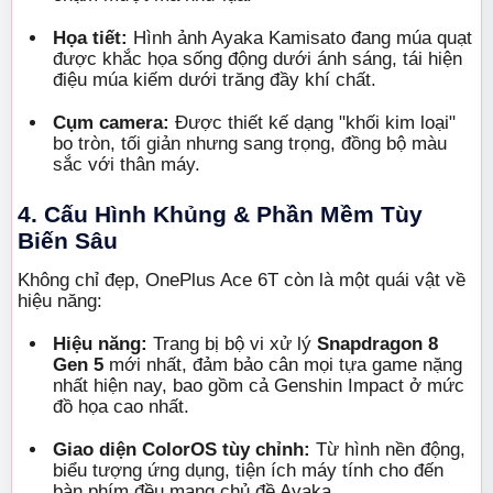
Họa tiết:
Hình ảnh Ayaka Kamisato đang múa quạt
được khắc họa sống động dưới ánh sáng, tái hiện
điệu múa kiếm dưới trăng đầy khí chất.
Cụm camera:
Được thiết kế dạng "khối kim loại"
bo tròn, tối giản nhưng sang trọng, đồng bộ màu
sắc với thân máy.
4. Cấu Hình Khủng & Phần Mềm Tùy
Biến Sâu
Không chỉ đẹp, OnePlus Ace 6T còn là một quái vật về
hiệu năng:
Hiệu năng:
Trang bị bộ vi xử lý
Snapdragon 8
Gen 5
mới nhất, đảm bảo cân mọi tựa game nặng
nhất hiện nay, bao gồm cả Genshin Impact ở mức
đồ họa cao nhất.
Giao diện ColorOS tùy chỉnh:
Từ hình nền động,
biểu tượng ứng dụng, tiện ích máy tính cho đến
bàn phím đều mang chủ đề Ayaka.