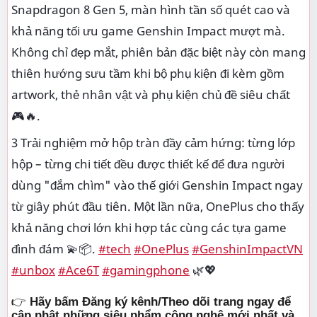
Snapdragon 8 Gen 5, màn hình tần số quét cao và
khả năng tối ưu game Genshin Impact mượt mà.
Không chỉ đẹp mắt, phiên bản đặc biệt này còn mang
thiên hướng sưu tầm khi bộ phụ kiện đi kèm gồm
artwork, thẻ nhân vật và phụ kiện chủ đề siêu chất
🎮🔥.
3 Trải nghiệm mở hộp tràn đầy cảm hứng: từng lớp
hộp – từng chi tiết đều được thiết kế để đưa người
dùng "đắm chìm" vào thế giới Genshin Impact ngay
từ giây phút đầu tiên. Một lần nữa, OnePlus cho thấy
khả năng chơi lớn khi hợp tác cùng các tựa game
đình đám 💫📦.
#tech
#OnePlus
#GenshinImpactVN
#unbox
#Ace6T
#gamingphone
🌿💖
👉
Hãy bấm Đăng ký kênh/Theo dõi trang ngay để
cập nhật những siêu phẩm công nghệ mới nhất và