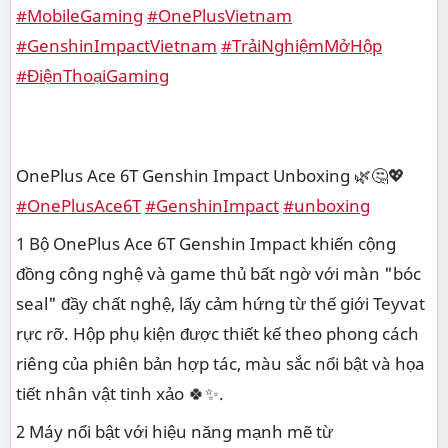
#MobileGaming
#OnePlusVietnam
#GenshinImpactVietnam
#TrảiNghiệmMởHộp
#ĐiệnThoạiGaming
OnePlus Ace 6T Genshin Impact Unboxing 🌿🤔💖
#OnePlusAce6T
#GenshinImpact
#unboxing
1 Bộ OnePlus Ace 6T Genshin Impact khiến cộng
đồng công nghệ và game thủ bất ngờ với màn "bóc
seal" đầy chất nghệ, lấy cảm hứng từ thế giới Teyvat
rực rỡ. Hộp phụ kiện được thiết kế theo phong cách
riêng của phiên bản hợp tác, màu sắc nổi bật và họa
tiết nhân vật tinh xảo 🍀✨.
2 Máy nổi bật với hiệu năng mạnh mẽ từ