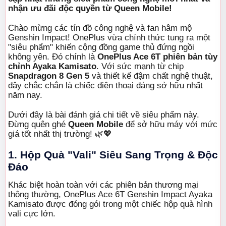
nhận ưu đãi độc quyền từ Queen Mobile!
Chào mừng các tín đồ công nghệ và fan hâm mộ
Genshin Impact! OnePlus vừa chính thức tung ra một
"siêu phẩm" khiến cộng đồng game thủ đứng ngồi
không yên. Đó chính là
OnePlus Ace 6T phiên bản tùy
chỉnh Ayaka Kamisato
. Với sức mạnh từ chip
Snapdragon 8 Gen 5
và thiết kế đậm chất nghệ thuật,
đây chắc chắn là chiếc điện thoại đáng sở hữu nhất
năm nay.
Dưới đây là bài đánh giá chi tiết về siêu phẩm này.
Đừng quên ghé
Queen Mobile
để sở hữu máy với mức
giá tốt nhất thị trường! 🌿💖
1. Hộp Quà "Vali" Siêu Sang Trọng & Độc
Đáo
Khác biệt hoàn toàn với các phiên bản thương mại
thông thường, OnePlus Ace 6T Genshin Impact Ayaka
Kamisato được đóng gói trong một chiếc hộp quà hình
vali cực lớn.