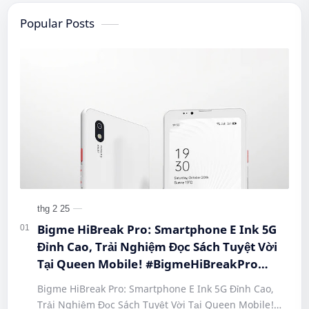
Popular Posts
Bigme HiBreak Pro: Smartphone E Ink 5G
Đỉnh Cao, Trải Nghiệm Đọc Sách Tuyệt Vời
Tại Queen Mobile! #BigmeHiBreakPro
#SmartphoneEInk #QueenMobile
Bigme HiBreak Pro: Smartphone E Ink 5G Đỉnh Cao,
#HiBreakPro5G #DienThoaiDocSach
Trải Nghiệm Đọc Sách Tuyệt Vời Tại Queen Mobile!