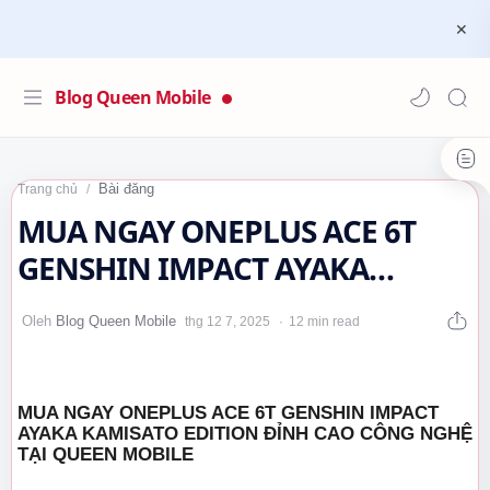
Blog Queen Mobile
Bài đăng
Trang chủ
MUA NGAY ONEPLUS ACE 6T
GENSHIN IMPACT AYAKA
KAMISATO EDITION ĐỈNH CAO
12 min read
CÔNG NGHỆ TẠI QUEEN…
MUA NGAY ONEPLUS ACE 6T GENSHIN IMPACT
AYAKA KAMISATO EDITION ĐỈNH CAO CÔNG NGHỆ
TẠI QUEEN MOBILE