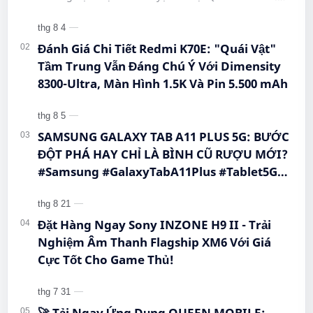
#CongNgheMoi #MuaSamThongMinh
#BigmeHiBreakPro #SmartphoneEInk #QueenMobile
#EInkPhone #5GSmartphone
#Hi…
Đánh Giá Chi Tiết Redmi K70E: "Quái Vật"
Tầm Trung Vẫn Đáng Chú Ý Với Dimensity
8300-Ultra, Màn Hình 1.5K Và Pin 5.500 mAh
SAMSUNG GALAXY TAB A11 PLUS 5G: BƯỚC
ĐỘT PHÁ HAY CHỈ LÀ BÌNH CŨ RƯỢU MỚI?
#Samsung #GalaxyTabA11Plus #Tablet5G
#QueenMobile #MayTinhBang #CongNghe
Đặt Hàng Ngay Sony INZONE H9 II - Trải
Nghiệm Âm Thanh Flagship XM6 Với Giá
Cực Tốt Cho Game Thủ!
🚀 Tải Ngay Ứng Dụng QUEEN MOBILE: