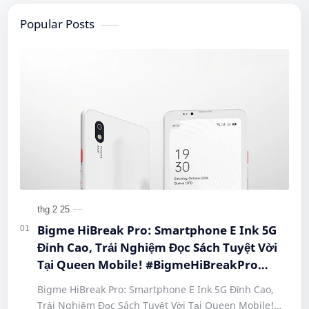
Popular Posts
Bigme HiBreak Pro: Smartphone E Ink 5G
Đỉnh Cao, Trải Nghiệm Đọc Sách Tuyệt Vời
Tại Queen Mobile! #BigmeHiBreakPro
#SmartphoneEInk #QueenMobile
Bigme HiBreak Pro: Smartphone E Ink 5G Đỉnh Cao,
#HiBreakPro5G #DienThoaiDocSach
Trải Nghiệm Đọc Sách Tuyệt Vời Tại Queen Mobile!