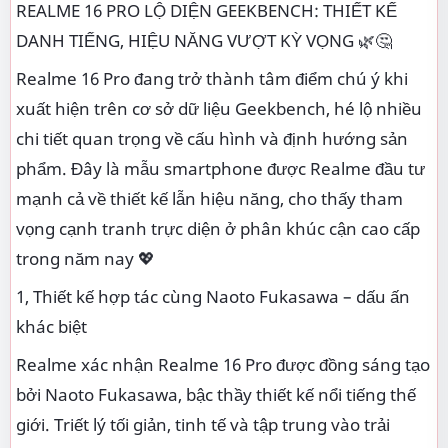
REALME 16 PRO LỘ DIỆN GEEKBENCH: THIẾT KẾ
DANH TIẾNG, HIỆU NĂNG VƯỢT KỲ VỌNG 🌿🤔
Realme 16 Pro đang trở thành tâm điểm chú ý khi
xuất hiện trên cơ sở dữ liệu Geekbench, hé lộ nhiều
chi tiết quan trọng về cấu hình và định hướng sản
phẩm. Đây là mẫu smartphone được Realme đầu tư
mạnh cả về thiết kế lẫn hiệu năng, cho thấy tham
vọng cạnh tranh trực diện ở phân khúc cận cao cấp
trong năm nay 💖
1, Thiết kế hợp tác cùng Naoto Fukasawa – dấu ấn
khác biệt
Realme xác nhận Realme 16 Pro được đồng sáng tạo
bởi Naoto Fukasawa, bậc thầy thiết kế nổi tiếng thế
giới. Triết lý tối giản, tinh tế và tập trung vào trải