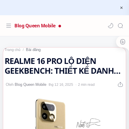
Blog Queen Mobile
Bài đăng
Trang chủ
REALME 16 PRO LỘ DIỆN
GEEKBENCH: THIẾT KẾ DANH
TIẾNG, HIỆU NĂNG VƯỢT KỲ
2 min read
VỌNG 🌿🤔