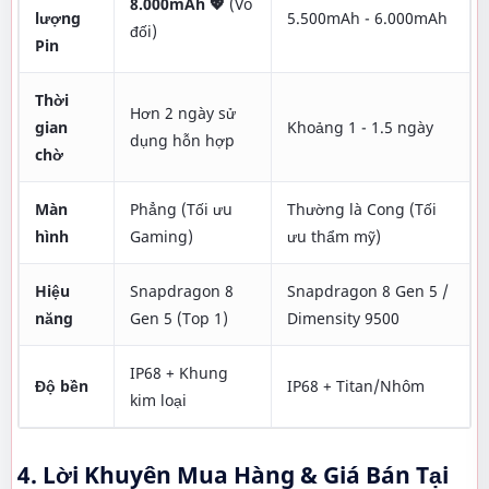
8.000mAh 💖
(Vô
lượng
5.500mAh - 6.000mAh
đối)
Pin
Thời
Hơn 2 ngày sử
gian
Khoảng 1 - 1.5 ngày
dụng hỗn hợp
chờ
Màn
Phẳng (Tối ưu
Thường là Cong (Tối
hình
Gaming)
ưu thẩm mỹ)
Hiệu
Snapdragon 8
Snapdragon 8 Gen 5 /
năng
Gen 5 (Top 1)
Dimensity 9500
IP68 + Khung
Độ bền
IP68 + Titan/Nhôm
kim loại
4. Lời Khuyên Mua Hàng & Giá Bán Tại