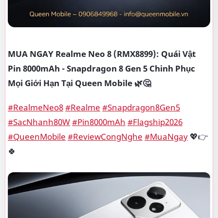
MUA NGAY Realme Neo 8 (RMX8899): Quái Vật
Pin 8000mAh - Snapdragon 8 Gen 5 Chinh Phục
Mọi Giới Hạn Tại Queen Mobile 🌿🤔
#RealmeNeo8
#Realme
#Snapdragon8Gen5
#SacNhanh80W
#Pin8000mAh
#Flagship2026
#QueenMobile
#ReviewCongNghe
#MuaNgay
💖👉
🍀