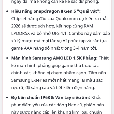
ngày dài mà không cần kè kè sạc dự phòng.
Hiệu năng Snapdragon 8 Gen 5 "Quái vật":
Chipset hàng đầu của Qualcomm dự kiến ra mắt
2026 sẽ được tích hợp, kết hợp cùng RAM
LPDDR5X và bộ nhớ UFS 4.1. Combo này đảm bảo
xử lý mượt mà mọi tác vụ AI phức tạp và các tựa
game AAA nặng đô nhất trong 3-4 năm tới.
Màn hình Samsung AMOLED 1.5K Phẳng:
Thiết
kế màn hình phẳng giúp game thủ thao tác
chính xác, không bị chạm nhầm cạnh. Tấm nền
Samsung E-series mới nhất mang lại màu sắc
rực rỡ, độ sáng cao và tiết kiệm điện năng.
Độ bền chuẩn IP68 & Vân tay siêu âm:
Khắc
phục điểm yếu của các dòng Neo cũ, phiên bản
này được nâng cấp lên khung kim loại, chuẩn