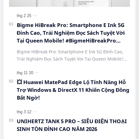
Bigme HiBreak Pro: Smartphone E Ink 5G
Đỉnh Cao, Trải Nghiệm Đọc Sách Tuyệt Vời
Tại Queen Mobile! #BigmeHiBreakPro
#SmartphoneEInk #QueenMobile
Bigme HiBreak Pro: Smartphone E Ink 5G Đỉnh Cao,
#HiBreakPro5G #DienThoaiDocSach
Trải Nghiệm Đọc Sách Tuyệt Vời Tại Queen Mobile!
#CongNgheMoi #MuaSamThongMinh
#BigmeHiBreakPro #SmartphoneEInk #QueenMobile
#EInkPhone #5GSmartphone
#Hi…
💥 Huawei MatePad Edge Lộ Tính Năng Hỗ
Trợ Windows & DirectX 11 Khiến Cộng Đồng
Bất Ngờ!
UNIHERTZ TANK 5 PRO – SIÊU ĐIỆN THOẠI
SINH TỒN ĐỈNH CAO NĂM 2026