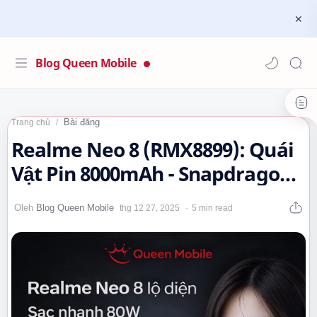
Blog Queen Mobile
Bài đăng
Trang chủ
Realme Neo 8 (RMX8899): Quái
Vật Pin 8000mAh - Snapdragon 8
Gen 5 Chinh Phục Mọi Giới
5 min read
Hạn…