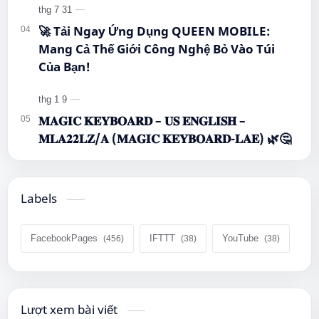
🚀 Tải Ngay Ứng Dụng QUEEN MOBILE:
Mang Cả Thế Giới Công Nghệ Bỏ Vào Túi
Của Bạn!
𝐌𝐀𝐆𝐈𝐂 𝐊𝐄𝐘𝐁𝐎𝐀𝐑𝐃 – 𝐔𝐒 𝐄𝐍𝐆𝐋𝐈𝐒𝐇 –
𝐌𝐋𝐀𝟐𝟐𝐋𝐙/𝐀 (𝐌𝐀𝐆𝐈𝐂 𝐊𝐄𝐘𝐁𝐎𝐀𝐑𝐃-𝐋𝐀𝐄) 🌿🤔
Labels
FacebookPages
IFTTT
YouTube
Lượt xem bài viết