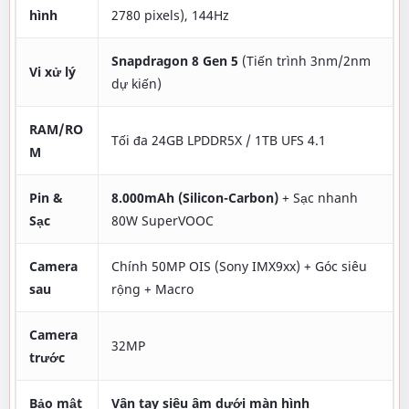
hình
2780 pixels), 144Hz
Snapdragon 8 Gen 5
(Tiến trình 3nm/2nm
Vi xử lý
dự kiến)
RAM/RO
Tối đa 24GB LPDDR5X / 1TB UFS 4.1
M
Pin &
8.000mAh (Silicon-Carbon)
+ Sạc nhanh
Sạc
80W SuperVOOC
Camera
Chính 50MP OIS (Sony IMX9xx) + Góc siêu
sau
rộng + Macro
Camera
32MP
trước
Bảo mật
Vân tay siêu âm dưới màn hình