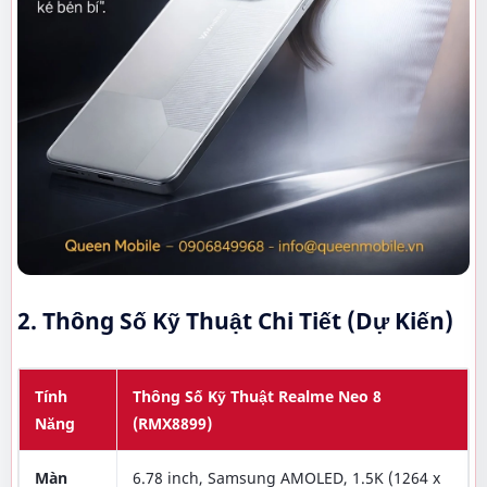
2. Thông Số Kỹ Thuật Chi Tiết (Dự Kiến)
Tính
Thông Số Kỹ Thuật Realme Neo 8
Năng
(RMX8899)
Màn
6.78 inch, Samsung AMOLED, 1.5K (1264 x