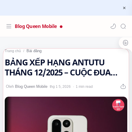
Blog Queen Mobile
Bài đăng
Trang chủ
BẢNG XẾP HẠNG ANTUTU
THÁNG 12/2025 – CUỘC ĐUA
HIỆU NĂNG ANDROID CHẠM
1 min read
NGƯỠNG 4 TRIỆU ĐIỂM…