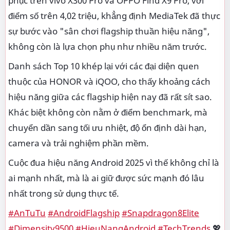
phục trên vivo X300 Pro và OPPO Find X9 Pro, với
điểm số trên 4,02 triệu, khẳng định MediaTek đã thực
sự bước vào "sân chơi flagship thuần hiệu năng",
không còn là lựa chọn phụ như nhiều năm trước.
Danh sách Top 10 khép lại với các đại diện quen
thuộc của HONOR và iQOO, cho thấy khoảng cách
hiệu năng giữa các flagship hiện nay đã rất sít sao.
Khác biệt không còn nằm ở điểm benchmark, mà
chuyển dần sang tối ưu nhiệt, độ ổn định dài hạn,
camera và trải nghiệm phần mềm.
Cuộc đua hiệu năng Android 2025 vì thế không chỉ là
ai mạnh nhất, mà là ai giữ được sức mạnh đó lâu
nhất trong sử dụng thực tế.
#AnTuTu
#AndroidFlagship
#Snapdragon8Elite
#Dimensity9500
#HieuNangAndroid
#TechTrends
💖