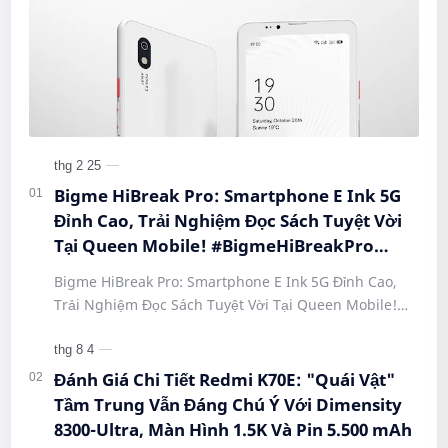
Bigme HiBreak Pro: Smartphone E Ink 5G
Đỉnh Cao, Trải Nghiệm Đọc Sách Tuyệt Vời
Tại Queen Mobile! #BigmeHiBreakPro
#SmartphoneEInk #QueenMobile
Bigme HiBreak Pro: Smartphone E Ink 5G Đỉnh Cao,
#HiBreakPro5G #DienThoaiDocSach
Trải Nghiệm Đọc Sách Tuyệt Vời Tại Queen Mobile!
#CongNgheMoi #MuaSamThongMinh
#BigmeHiBreakPro #SmartphoneEInk #QueenMobile
#EInkPhone #5GSmartphone
#Hi…
Đánh Giá Chi Tiết Redmi K70E: "Quái Vật"
Tầm Trung Vẫn Đáng Chú Ý Với Dimensity
8300-Ultra, Màn Hình 1.5K Và Pin 5.500 mAh