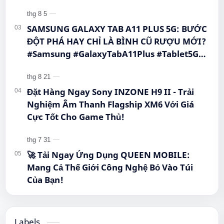
SAMSUNG GALAXY TAB A11 PLUS 5G: BƯỚC
ĐỘT PHÁ HAY CHỈ LÀ BÌNH CŨ RƯỢU MỚI?
#Samsung #GalaxyTabA11Plus #Tablet5G
#QueenMobile #MayTinhBang #CongNghe
Đặt Hàng Ngay Sony INZONE H9 II - Trải
Nghiệm Âm Thanh Flagship XM6 Với Giá
Cực Tốt Cho Game Thủ!
🚀 Tải Ngay Ứng Dụng QUEEN MOBILE:
Mang Cả Thế Giới Công Nghệ Bỏ Vào Túi
Của Bạn!
Labels