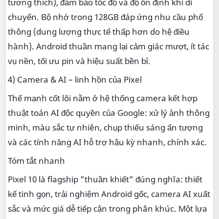
tương thích), đảm bảo tốc độ và độ ổn định khi di
chuyển. Bộ nhớ trong 128GB đáp ứng nhu cầu phổ
thông (dung lượng thực tế thấp hơn do hệ điều
hành). Android thuần mang lại cảm giác mượt, ít tác
vụ nền, tối ưu pin và hiệu suất bền bỉ.
4) Camera & AI – linh hồn của Pixel
Thế mạnh cốt lõi nằm ở hệ thống camera kết hợp
thuật toán AI độc quyền của Google: xử lý ảnh thông
minh, màu sắc tự nhiên, chụp thiếu sáng ấn tượng
và các tính năng AI hỗ trợ hậu kỳ nhanh, chính xác.
Tóm tắt nhanh
Pixel 10 là flagship "thuần khiết" đúng nghĩa: thiết
kế tinh gọn, trải nghiệm Android gốc, camera AI xuất
sắc và mức giá dễ tiếp cận trong phân khúc. Một lựa