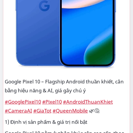
Google Pixel 10 – Flagship Android thuần khiết, cân
bằng hiệu năng & AI, giá gây chú ý
#GooglePixel10
#Pixel10
#AndroidThuanKhiet
#CameraAI
#GiaTot
#QueenMobile
🌿🤔
1) Định vị sản phẩm & giá trị nổi bật