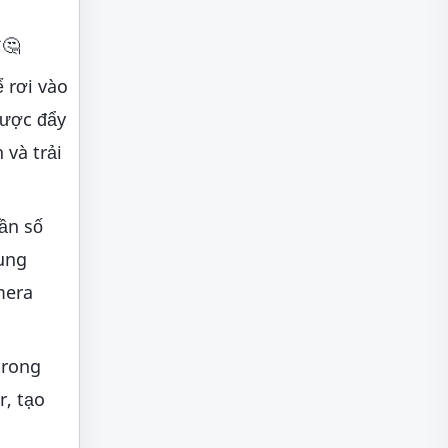
🤔
 rơi vào
lược đẩy
và trải
ần số
ung
mera
trong
r, tạo