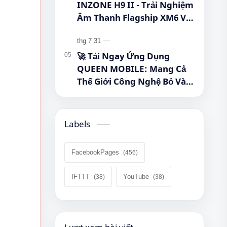
#MayTinhBang #CongNghe
INZONE H9 II - Trải Nghiệm
Âm Thanh Flagship XM6 Với
Giá Cực Tốt Cho Game Thủ!
🚀 Tải Ngay Ứng Dụng
QUEEN MOBILE: Mang Cả
Thế Giới Công Nghệ Bỏ Vào
Túi Của Bạn!
Labels
FacebookPages
IFTTT
YouTube