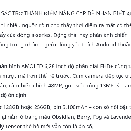
 SẮC TRỞ THÀNH ĐIỂM NÂNG CẤP DỄ NHẬN BIẾT 🌿
hi nhiều nguồn rò rỉ cho thấy thời điểm ra mắt có thể
y của dòng a-series. Động thái này phản ánh chiến 
ng trong nhóm người dùng yêu thích Android thuần 
u màn hình AMOLED 6,28 inch độ phân giải FHD+ cùng t
m mượt mà hơn thế hệ trước. Cụm camera tiếp tục tr
 toán: cảm biến chính 48MP, góc siêu rộng 13MP và ca
 độ ổn định.
 128GB hoặc 256GB, pin 5.100mAh – con số nổi bật 
lại nằm ở bảng màu Obsidian, Berry, Fog và Lavende
 lý Tensor thế hệ mới vẫn còn là ẩn số.