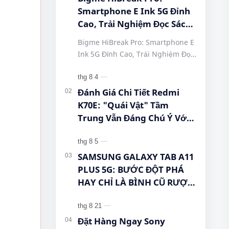
Smartphone E Ink 5G Đỉnh
Cao, Trải Nghiệm Đọc Sách
Tuyệt Vời Tại Queen
Bigme HiBreak Pro: Smartphone E
Mobile! #BigmeHiBreakPro
Ink 5G Đỉnh Cao, Trải Nghiệm Đọc
#SmartphoneEInk
Sách Tuyệt Vời Tại Queen Mobile!
#QueenMobile
#BigmeHiBreakPro
#HiBreakPro5G
#SmartphoneEInk #QueenMobile
Đánh Giá Chi Tiết Redmi
#DienThoaiDocSach
#Hi…
K70E: "Quái Vật" Tầm
#CongNgheMoi
Trung Vẫn Đáng Chú Ý Với
#MuaSamThongMinh
Dimensity 8300-Ultra, Màn
#EInkPhone
Hình 1.5K Và Pin 5.500 mAh
#5GSmartphone
SAMSUNG GALAXY TAB A11
PLUS 5G: BƯỚC ĐỘT PHÁ
HAY CHỈ LÀ BÌNH CŨ RƯỢU
MỚI? #Samsung
#GalaxyTabA11Plus
#Tablet5G #QueenMobile
Đặt Hàng Ngay Sony