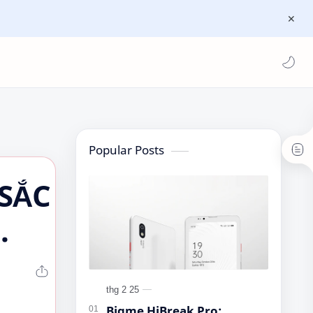
Popular Posts
 SẮC
Bigme HiBreak Pro: