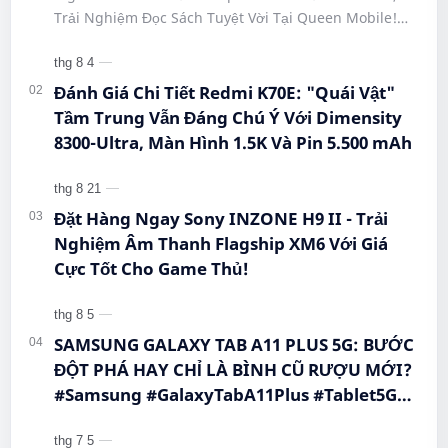
#HiBreakPro5G #DienThoaiDocSach
Trải Nghiệm Đọc Sách Tuyệt Vời Tại Queen Mobile!
#CongNgheMoi #MuaSamThongMinh
#BigmeHiBreakPro #SmartphoneEInk #QueenMobile
#EInkPhone #5GSmartphone
#Hi…
Đánh Giá Chi Tiết Redmi K70E: "Quái Vật"
Tầm Trung Vẫn Đáng Chú Ý Với Dimensity
8300-Ultra, Màn Hình 1.5K Và Pin 5.500 mAh
Đặt Hàng Ngay Sony INZONE H9 II - Trải
Nghiệm Âm Thanh Flagship XM6 Với Giá
Cực Tốt Cho Game Thủ!
SAMSUNG GALAXY TAB A11 PLUS 5G: BƯỚC
ĐỘT PHÁ HAY CHỈ LÀ BÌNH CŨ RƯỢU MỚI?
#Samsung #GalaxyTabA11Plus #Tablet5G
#QueenMobile #MayTinhBang #CongNghe