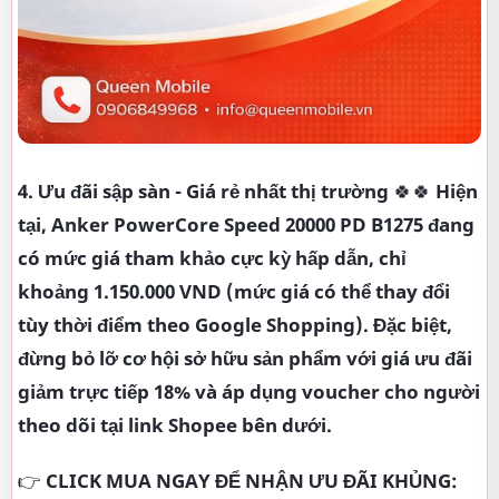
4. Ưu đãi sập sàn - Giá rẻ nhất thị trường
🍀🍀
Hiện
tại, Anker PowerCore Speed 20000 PD B1275 đang
có mức giá tham khảo cực kỳ hấp dẫn, chỉ
khoảng 1.150.000 VND (mức giá có thể thay đổi
tùy thời điểm theo Google Shopping). Đặc biệt,
đừng bỏ lỡ cơ hội sở hữu sản phẩm với giá ưu đãi
giảm trực tiếp 18% và áp dụng voucher cho người
theo dõi tại link Shopee bên dưới.
👉
CLICK MUA NGAY ĐỂ NHẬN ƯU ĐÃI KHỦNG: