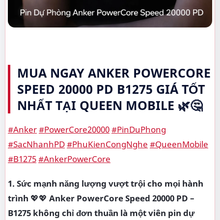
MUA NGAY ANKER POWERCORE
SPEED 20000 PD B1275 GIÁ TỐT
NHẤT TẠI QUEEN MOBILE
🌿🤔
#Anker
#PowerCore20000
#PinDuPhong
#SacNhanhPD
#PhuKienCongNghe
#QueenMobile
#B1275
#AnkerPowerCore
1. Sức mạnh năng lượng vượt trội cho mọi hành
trình
💖💖
Anker PowerCore Speed 20000 PD –
B1275 không chỉ đơn thuần là một viên pin dự