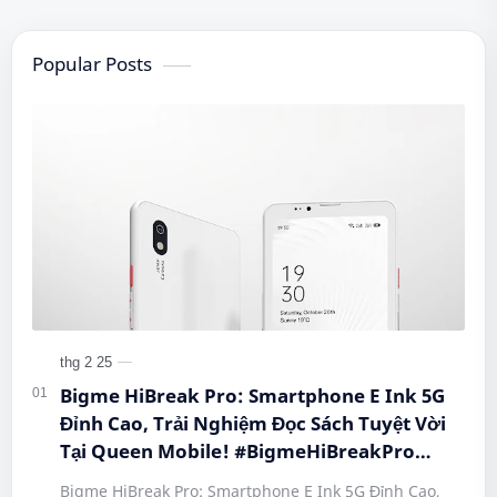
Popular Posts
Bigme HiBreak Pro: Smartphone E Ink 5G
Đỉnh Cao, Trải Nghiệm Đọc Sách Tuyệt Vời
Tại Queen Mobile! #BigmeHiBreakPro
#SmartphoneEInk #QueenMobile
Bigme HiBreak Pro: Smartphone E Ink 5G Đỉnh Cao,