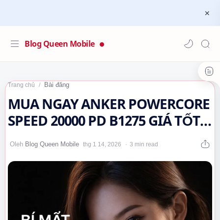
Blog Queen Mobile
Bài đăng
Trang chủ
MUA NGAY ANKER POWERCORE
SPEED 20000 PD B1275 GIÁ TỐT
NHẤT TẠI QUEEN MOBILE 🌿🤔
3 min read