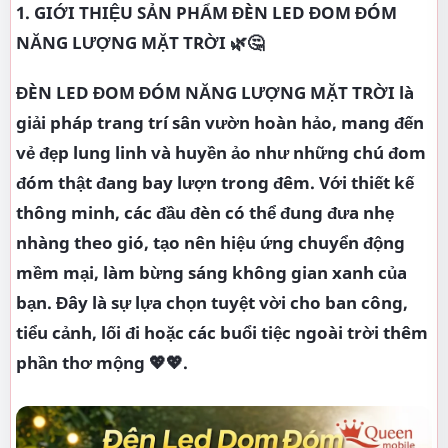
1. GIỚI THIỆU SẢN PHẨM ĐÈN LED ĐOM ĐÓM
NĂNG LƯỢNG MẶT TRỜI 🌿🤔
ĐÈN LED ĐOM ĐÓM NĂNG LƯỢNG MẶT TRỜI là
giải pháp trang trí sân vườn hoàn hảo, mang đến
vẻ đẹp lung linh và huyền ảo như những chú đom
đóm thật đang bay lượn trong đêm. Với thiết kế
thông minh, các đầu đèn có thể đung đưa nhẹ
nhàng theo gió, tạo nên hiệu ứng chuyển động
mềm mại, làm bừng sáng không gian xanh của
bạn. Đây là sự lựa chọn tuyệt vời cho ban công,
tiểu cảnh, lối đi hoặc các buổi tiệc ngoài trời thêm
phần thơ mộng 💖💖.