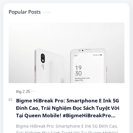
Popular Posts
Bigme HiBreak Pro: Smartphone E Ink 5G
Đỉnh Cao, Trải Nghiệm Đọc Sách Tuyệt Vời
Tại Queen Mobile! #BigmeHiBreakPro
#SmartphoneEInk #QueenMobile
Bigme HiBreak Pro: Smartphone E Ink 5G Đỉnh Cao,
#HiBreakPro5G #DienThoaiDocSach
Trải Nghiệm Đọc Sách Tuyệt Vời Tại Queen Mobile!