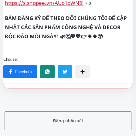
https://s.shopee.vn/AUo1bWNIil
👈
BẤM ĐĂNG KÝ ĐỂ THEO DÕI CHÚNG TÔI ĐỂ CẬP
NHẬT CÁC SẢN PHẨM CÔNG NGHỆ VÀ DECOR
ĐỘC ĐÁO MỖI NGÀY! 🌿🤔💖💖👉🍀🍀😲
Đăng nhận xét