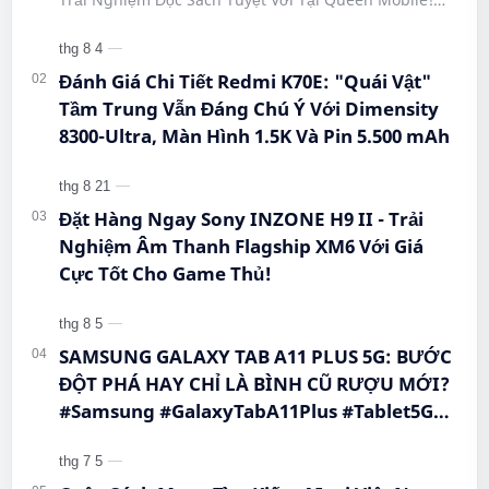
#CongNgheMoi #MuaSamThongMinh
#BigmeHiBreakPro #SmartphoneEInk #QueenMobile
#EInkPhone #5GSmartphone
#Hi…
Đánh Giá Chi Tiết Redmi K70E: "Quái Vật"
Tầm Trung Vẫn Đáng Chú Ý Với Dimensity
8300-Ultra, Màn Hình 1.5K Và Pin 5.500 mAh
Đặt Hàng Ngay Sony INZONE H9 II - Trải
Nghiệm Âm Thanh Flagship XM6 Với Giá
Cực Tốt Cho Game Thủ!
SAMSUNG GALAXY TAB A11 PLUS 5G: BƯỚC
ĐỘT PHÁ HAY CHỈ LÀ BÌNH CŨ RƯỢU MỚI?
#Samsung #GalaxyTabA11Plus #Tablet5G
#QueenMobile #MayTinhBang #CongNghe