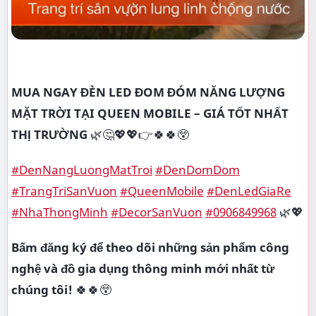
MUA NGAY ĐÈN LED ĐOM ĐÓM NĂNG LƯỢNG
MẶT TRỜI TẠI QUEEN MOBILE – GIÁ TỐT NHẤT
THỊ TRƯỜNG
🌿🤔💖💖👉🍀🍀😲
#DenNangLuongMatTroi
#DenDomDom
#TrangTriSanVuon
#QueenMobile
#DenLedGiaRe
#NhaThongMinh
#DecorSanVuon
#0906849968
🌿💖
Bấm đăng ký để theo dõi những sản phẩm công
nghệ và đồ gia dụng thông minh mới nhất từ
chúng tôi!
🍀🍀😲