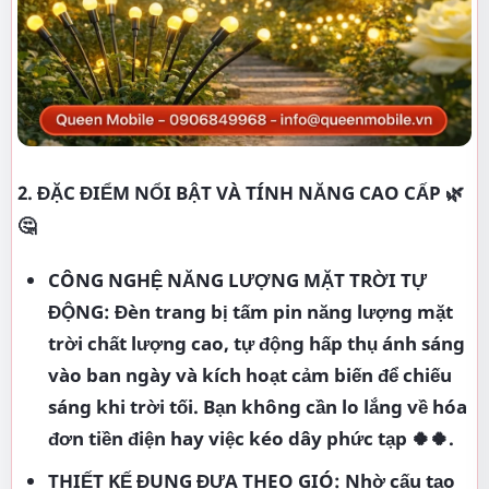
2. ĐẶC ĐIỂM NỔI BẬT VÀ TÍNH NĂNG CAO CẤP 🌿
🤔
CÔNG NGHỆ NĂNG LƯỢNG MẶT TRỜI TỰ
ĐỘNG: Đèn trang bị tấm pin năng lượng mặt
trời chất lượng cao, tự động hấp thụ ánh sáng
vào ban ngày và kích hoạt cảm biến để chiếu
sáng khi trời tối. Bạn không cần lo lắng về hóa
đơn tiền điện hay việc kéo dây phức tạp 🍀🍀.
THIẾT KẾ ĐUNG ĐƯA THEO GIÓ: Nhờ cấu tạo