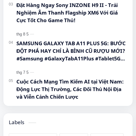
Đặt Hàng Ngay Sony INZONE H9 II - Trải
Nghiệm Âm Thanh Flagship XM6 Với Giá
Cực Tốt Cho Game Thủ!
SAMSUNG GALAXY TAB A11 PLUS 5G: BƯỚC
ĐỘT PHÁ HAY CHỈ LÀ BÌNH CŨ RƯỢU MỚI?
#Samsung #GalaxyTabA11Plus #Tablet5G
#QueenMobile #MayTinhBang #CongNghe
Cuộc Cách Mạng Tìm Kiếm AI tại Việt Nam:
Động Lực Thị Trường, Các Đối Thủ Nội Địa
và Viễn Cảnh Chiến Lược
Labels