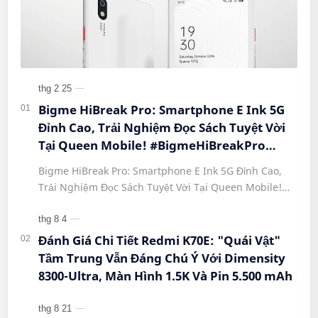
Bigme HiBreak Pro: Smartphone E Ink 5G
Đỉnh Cao, Trải Nghiệm Đọc Sách Tuyệt Vời
Tại Queen Mobile! #BigmeHiBreakPro
#SmartphoneEInk #QueenMobile
Bigme HiBreak Pro: Smartphone E Ink 5G Đỉnh Cao,
#HiBreakPro5G #DienThoaiDocSach
Trải Nghiệm Đọc Sách Tuyệt Vời Tại Queen Mobile!
#CongNgheMoi #MuaSamThongMinh
#BigmeHiBreakPro #SmartphoneEInk #QueenMobile
#EInkPhone #5GSmartphone
#Hi…
Đánh Giá Chi Tiết Redmi K70E: "Quái Vật"
Tầm Trung Vẫn Đáng Chú Ý Với Dimensity
8300-Ultra, Màn Hình 1.5K Và Pin 5.500 mAh