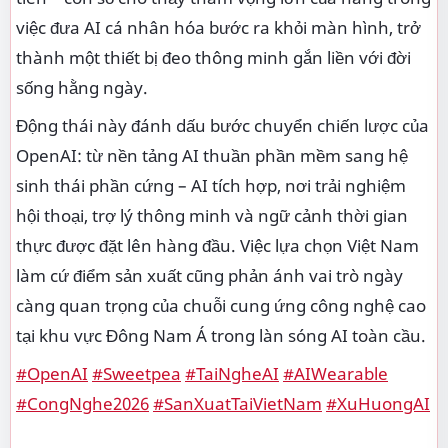
việc đưa AI cá nhân hóa bước ra khỏi màn hình, trở
thành một thiết bị đeo thông minh gắn liền với đời
sống hằng ngày.
Động thái này đánh dấu bước chuyển chiến lược của
OpenAI: từ nền tảng AI thuần phần mềm sang hệ
sinh thái phần cứng – AI tích hợp, nơi trải nghiệm
hội thoại, trợ lý thông minh và ngữ cảnh thời gian
thực được đặt lên hàng đầu. Việc lựa chọn Việt Nam
làm cứ điểm sản xuất cũng phản ánh vai trò ngày
càng quan trọng của chuỗi cung ứng công nghệ cao
tại khu vực Đông Nam Á trong làn sóng AI toàn cầu.
#OpenAI
#Sweetpea
#TaiNgheAI
#AIWearable
#CongNghe2026
#SanXuatTaiVietNam
#XuHuongAI