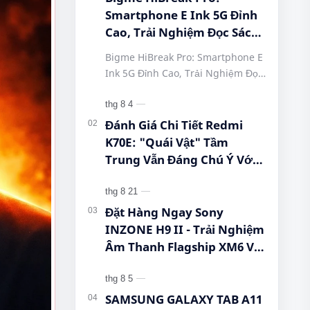
Smartphone E Ink 5G Đỉnh
Cao, Trải Nghiệm Đọc Sách
Tuyệt Vời Tại Queen
Bigme HiBreak Pro: Smartphone E
Mobile! #BigmeHiBreakPro
Ink 5G Đỉnh Cao, Trải Nghiệm Đọc
#SmartphoneEInk
Sách Tuyệt Vời Tại Queen Mobile!
#QueenMobile
#BigmeHiBreakPro
#HiBreakPro5G
#SmartphoneEInk #QueenMobile
Đánh Giá Chi Tiết Redmi
#DienThoaiDocSach
#Hi…
K70E: "Quái Vật" Tầm
#CongNgheMoi
Trung Vẫn Đáng Chú Ý Với
#MuaSamThongMinh
Dimensity 8300-Ultra, Màn
#EInkPhone
Hình 1.5K Và Pin 5.500 mAh
#5GSmartphone
Đặt Hàng Ngay Sony
INZONE H9 II - Trải Nghiệm
Âm Thanh Flagship XM6 Với
Giá Cực Tốt Cho Game Thủ!
SAMSUNG GALAXY TAB A11