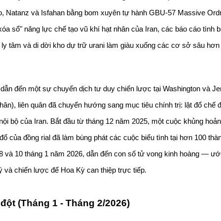
rdo, Natanz và Isfahan bằng bom xuyên tự hành GBU-57 Massive Ord
a sổ" năng lực chế tạo vũ khí hạt nhân của Iran, các báo cáo tình b
 ly tâm và di dời kho dự trữ urani làm giàu xuống các cơ sở sâu hơn 
dẫn đến một sự chuyển dịch tư duy chiến lược tại Washington và Je
nhân), liên quân đã chuyển hướng sang mục tiêu chính trị: lật đổ chế đ
nội bộ của Iran. Bắt đầu từ tháng 12 năm 2025, một cuộc khủng hoảng
ổ của đồng rial đã làm bùng phát các cuộc biểu tình tại hơn 100 thàn
 và 10 tháng 1 năm 2026, dẫn đến con số tử vong kinh hoàng — ước 
 và chiến lược để Hoa Kỳ can thiệp trực tiếp.
 đột (Tháng 1 - Tháng 2/2026)