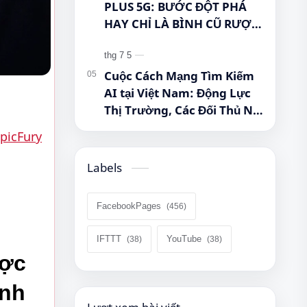
PLUS 5G: BƯỚC ĐỘT PHÁ
HAY CHỈ LÀ BÌNH CŨ RƯỢU
MỚI? #Samsung
#GalaxyTabA11Plus
#Tablet5G #QueenMobile
Cuộc Cách Mạng Tìm Kiếm
#MayTinhBang #CongNghe
AI tại Việt Nam: Động Lực
Thị Trường, Các Đối Thủ Nội
Địa và Viễn Cảnh Chiến
picFury
Lược
Labels
FacebookPages
IFTTT
YouTube
ợc 
nh 