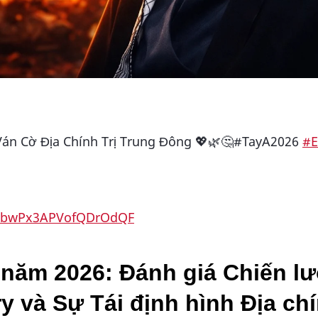
 Ván Cờ Địa Chính Trị Trung Đông 💖🌿🤔#TayA2026
#E
89abwPx3APVofQDrOdQF
năm 2026: Đánh giá Chiến lư
y và Sự Tái định hình Địa chí