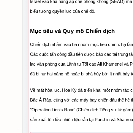
Israel vào khả năng áp chế phòng không (SEAD) mà c
biểu tượng quyền lực của chế độ.
Mục tiêu và Quy mô Chiến dịch
Chiến dịch nhắm vào ba nhóm mục tiêu chính: hạ tầng 
Các cuộc tấn công đầu tiên được báo cáo tại trung t
lạc văn phòng của Lãnh tụ Tối cao Ali Khamenei và Ph
đã bị hư hại nặng nề hoặc bị phá hủy bởi ít nhất bảy t
Về mặt hỏa lực, Hoa Kỳ đã triển khai một nhóm tác c
Bắc Ả Rập, cùng với các máy bay chiến đấu thế hệ thứ
"Operation Lion's Roar" (Chiến dịch Tiếng sư tử gầm
sản xuất tên lửa nhiên liệu rắn tại Parchin và Shahrou