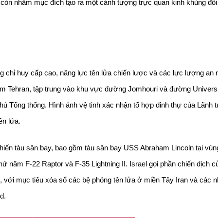
òn nhằm mục đích tạo ra một cảnh tượng trực quan kinh khủng đối 
chỉ huy cấp cao, năng lực tên lửa chiến lược và các lực lượng an ni
âm Tehran, tập trung vào khu vực đường Jomhouri và đường University
ủ Tổng thống. Hình ảnh vệ tinh xác nhận tổ hợp dinh thự của Lãnh tụ
ên lửa.
hiến tàu sân bay, bao gồm tàu sân bay USS Abraham Lincoln tại vùng
 năm F-22 Raptor và F-35 Lightning II. Israel gọi phần chiến dịch củ
), với mục tiêu xóa sổ các bệ phóng tên lửa ở miền Tây Iran và các 
d.