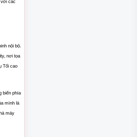
với các 
nh nội bộ. 
, nơi tọa 
 Tối cao 
 biển phía 
a mình là 
nhà máy 