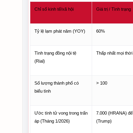
Chỉ số kinh tế/xã hội
Giá trị / Tình trạng
Tỷ lệ lạm phát năm (YOY)
60%
Tình trạng đồng nội tệ 
Thấp nhất mọi thời
(Rial)
Số lượng thành phố có 
> 100
biểu tình
Ước tính tử vong trong trấn 
7.000 (HRANA) đến
áp (Tháng 1/2026)
(Trump)