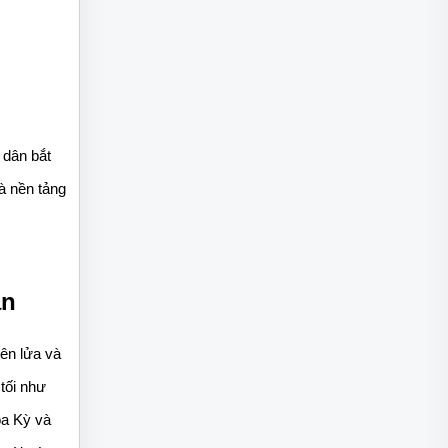
dân bắt 
 nền tảng 
ân
n lửa và 
tối như 
a Kỳ và 