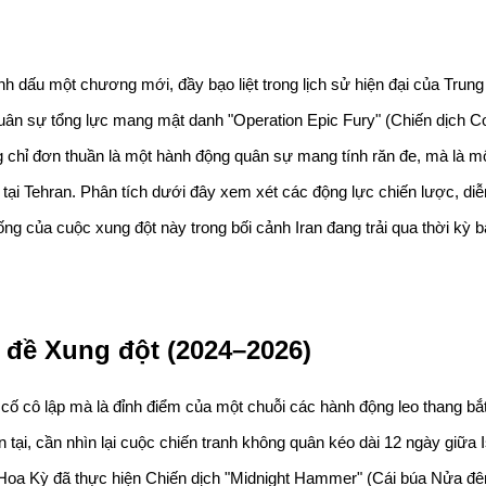
h dấu một chương mới, đầy bạo liệt trong lịch sử hiện đại của Trung
quân sự tổng lực mang mật danh "Operation Epic Fury" (Chiến dịch Cơ
chỉ đơn thuần là một hành động quân sự mang tính răn đe, mà là một
tại Tehran. Phân tích dưới đây xem xét các động lực chiến lược, diễn
ng của cuộc xung đột này trong bối cảnh Iran đang trải qua thời kỳ bấ
 đề Xung đột (2024–2026)
cố cô lập mà là đỉnh điểm của một chuỗi các hành động leo thang bắt
tại, cần nhìn lại cuộc chiến tranh không quân kéo dài 12 ngày giữa Is
 Hoa Kỳ đã thực hiện Chiến dịch "Midnight Hammer" (Cái búa Nửa đê