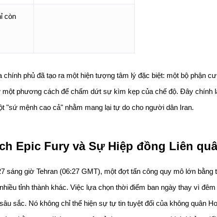
ỉ còn 
chính phủ đã tạo ra một hiện tượng tâm lý đặc biệt: một bộ phận cư 
ư một phương cách để chấm dứt sự kìm kẹp của chế độ. Đây chính là
t "sứ mệnh cao cả" nhằm mang lại tự do cho người dân Iran.
ịch Epic Fury và Sự Hiệp đồng Liên qu
7 sáng giờ Tehran (06:27 GMT), một đợt tấn công quy mô lớn bằng tê
nhiều tỉnh thành khác. Việc lựa chọn thời điểm ban ngày thay vì đêm 
sâu sắc. Nó không chỉ thể hiện sự tự tin tuyệt đối của không quân Ho