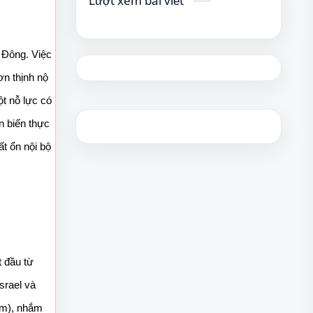
Lượt xem bài viết
 Đông. Việc 
n thịnh nộ 
 nỗ lực có 
 biến thực 
t ổn nội bộ 
 đầu từ 
rael và 
m), nhắm 