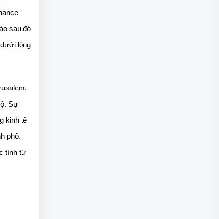
nance 
áo sau đó 
dưới lòng 
rusalem. 
ộ. Sự 
 kinh tế 
h phố. 
tính từ 