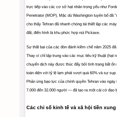
trực tiếp vào các cơ sở hạt nhân trọng yếu như Fo
Penetrator (MOP). Mặc dù Washington tuyên bố đã "xó
cho thấy Tehran đã nhanh chóng tái thiết lập các máy
đất, điển hình là khu phức hợp núi Pickaxe.
Sự thất bại của các đòn đánh kiềm chế năm 2025 đã 
Thay vì chỉ tập trung vào các mục tiêu kỹ thuật (hạt 
chuyển dịch này được thúc đẩy bởi tình trạng bất ổn 
toàn diện với tỷ lệ lạm phát vượt quá 60% và sự sụp đ
Phản ứng bạo lực của chính quyền Tehran vào ngày 8
7.000 đến 32.000 người — đã tạo ra một cái cớ đạo lý
Các chỉ số kinh tế và xã hội tiền xung