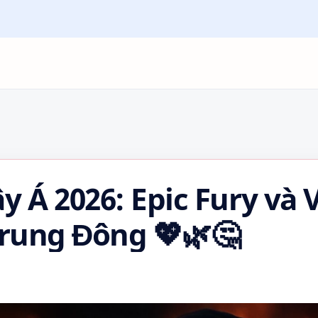
y Á 2026: Epic Fury và 
Trung Đông 💖🌿🤔