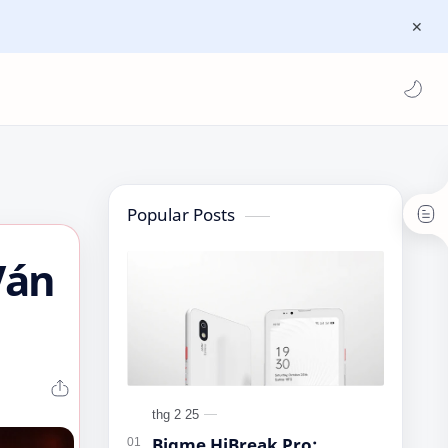
Popular Posts
Ván
Bigme HiBreak Pro: