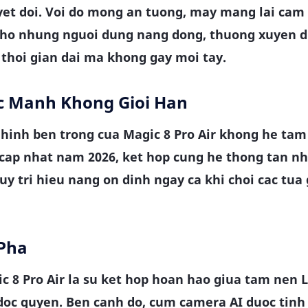
et doi. Voi do mong an tuong, may mang lai cam 
ho nhung nguoi dung nang dong, thuong xuyen d
 thoi gian dai ma khong gay moi tay.
uc Manh Khong Gioi Han
 hinh ben trong cua Magic 8 Pro Air khong he tam
 cap nhat nam 2026, ket hop cung he thong tan nh
y tri hieu nang on dinh ngay ca khi choi cac tu
Pha
c 8 Pro Air la su ket hop hoan hao giua tam nen 
oc quyen. Ben canh do, cum camera AI duoc tinh