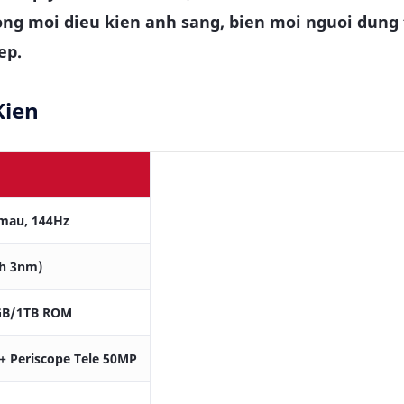
ong moi dieu kien anh sang, bien moi nguoi dung 
ep.
Kien
 mau, 144Hz
nh 3nm)
GB/1TB ROM
+ Periscope Tele 50MP