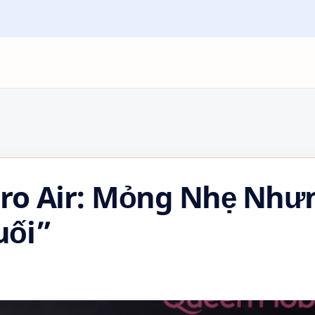
ro Air: Mỏng Nhẹ Như
uối”