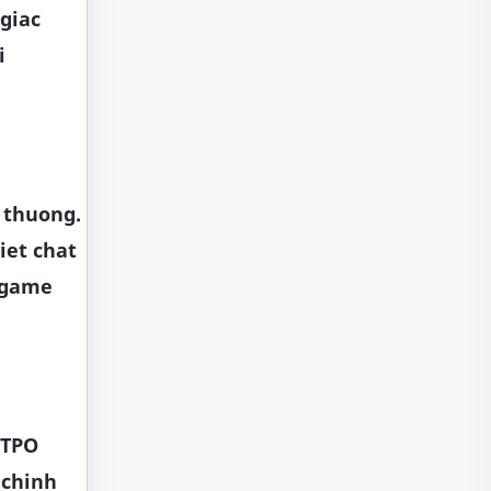
giac
i
 thuong.
iet chat
a game
LTPO
 chinh