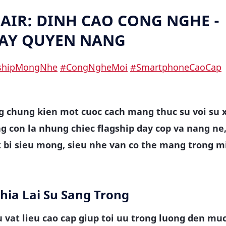
AIR: DINH CAO CONG NGHE -
AY QUYEN NANG
shipMongNhe
#CongNgheMoi
#SmartphoneCaoCap
 chung kien mot cuoc cach mang thuc su voi su 
 con la nhung chiec flagship day cop va nang ne
bi sieu mong, sieu nhe van co the mang trong m
hia Lai Su Sang Trong
 vat lieu cao cap giup toi uu trong luong den mu