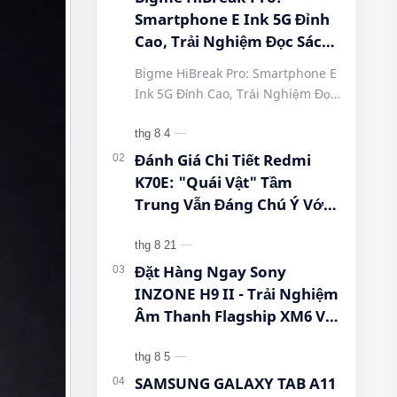
Smartphone E Ink 5G Đỉnh
Cao, Trải Nghiệm Đọc Sách
Tuyệt Vời Tại Queen
Bigme HiBreak Pro: Smartphone E
Mobile! #BigmeHiBreakPro
Ink 5G Đỉnh Cao, Trải Nghiệm Đọc
#SmartphoneEInk
Sách Tuyệt Vời Tại Queen Mobile!
#QueenMobile
#BigmeHiBreakPro
#HiBreakPro5G
#SmartphoneEInk #QueenMobile
Đánh Giá Chi Tiết Redmi
#DienThoaiDocSach
#Hi…
K70E: "Quái Vật" Tầm
#CongNgheMoi
Trung Vẫn Đáng Chú Ý Với
#MuaSamThongMinh
Dimensity 8300-Ultra, Màn
#EInkPhone
Hình 1.5K Và Pin 5.500 mAh
#5GSmartphone
Đặt Hàng Ngay Sony
INZONE H9 II - Trải Nghiệm
Âm Thanh Flagship XM6 Với
Giá Cực Tốt Cho Game Thủ!
SAMSUNG GALAXY TAB A11