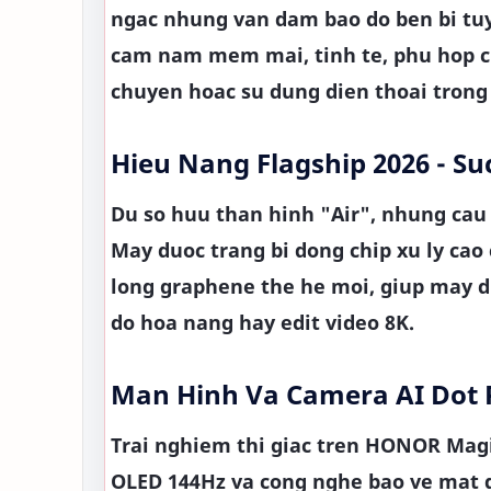
ngac nhung van dam bao do ben bi tuy
cam nam mem mai, tinh te, phu hop c
chuyen hoac su dung dien thoai trong
Hieu Nang Flagship 2026 - S
Du so huu than hinh "Air", nhung cau
May duoc trang bi dong chip xu ly cao
long graphene the he moi, giup may du
do hoa nang hay edit video 8K.
Man Hinh Va Camera AI Dot 
Trai nghiem thi giac tren HONOR Magi
OLED 144Hz va cong nghe bao ve mat d