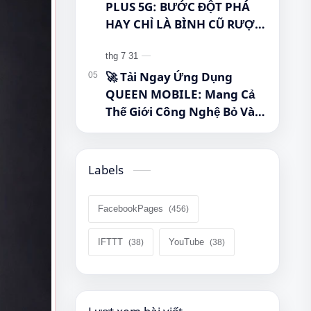
PLUS 5G: BƯỚC ĐỘT PHÁ
HAY CHỈ LÀ BÌNH CŨ RƯỢU
MỚI? #Samsung
#GalaxyTabA11Plus
#Tablet5G #QueenMobile
🚀 Tải Ngay Ứng Dụng
#MayTinhBang #CongNghe
QUEEN MOBILE: Mang Cả
Thế Giới Công Nghệ Bỏ Vào
Túi Của Bạn!
Labels
FacebookPages
IFTTT
YouTube