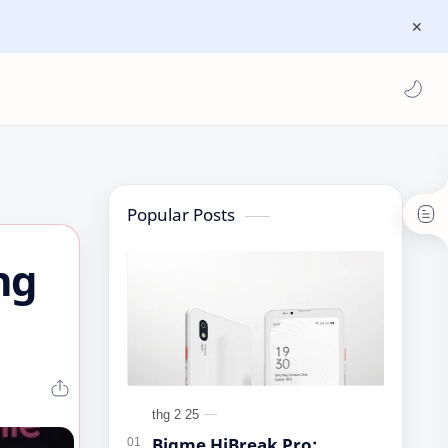
Popular Posts
ng
Bigme HiBreak Pro: