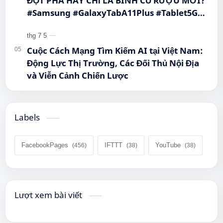
ĐỘT PHÁ HAY CHỈ LÀ BÌNH CŨ RƯỢU MỚI?
#Samsung #GalaxyTabA11Plus #Tablet5G
#QueenMobile #MayTinhBang #CongNghe
Cuộc Cách Mạng Tìm Kiếm AI tại Việt Nam:
Động Lực Thị Trường, Các Đối Thủ Nội Địa
và Viễn Cảnh Chiến Lược
Labels
FacebookPages
IFTTT
YouTube
Lượt xem bài viết