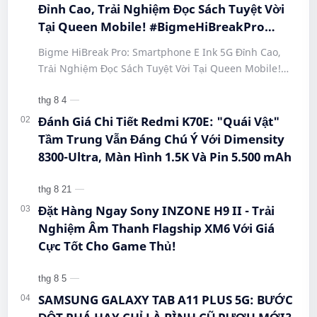
Đỉnh Cao, Trải Nghiệm Đọc Sách Tuyệt Vời
Tại Queen Mobile! #BigmeHiBreakPro
#SmartphoneEInk #QueenMobile
Bigme HiBreak Pro: Smartphone E Ink 5G Đỉnh Cao,
#HiBreakPro5G #DienThoaiDocSach
Trải Nghiệm Đọc Sách Tuyệt Vời Tại Queen Mobile!
#CongNgheMoi #MuaSamThongMinh
#BigmeHiBreakPro #SmartphoneEInk #QueenMobile
#EInkPhone #5GSmartphone
#Hi…
Đánh Giá Chi Tiết Redmi K70E: "Quái Vật"
Tầm Trung Vẫn Đáng Chú Ý Với Dimensity
8300-Ultra, Màn Hình 1.5K Và Pin 5.500 mAh
Đặt Hàng Ngay Sony INZONE H9 II - Trải
Nghiệm Âm Thanh Flagship XM6 Với Giá
Cực Tốt Cho Game Thủ!
SAMSUNG GALAXY TAB A11 PLUS 5G: BƯỚC