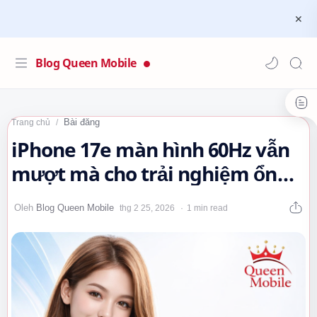
Blog Queen Mobile
Bài đăng
Trang chủ
iPhone 17e màn hình 60Hz vẫn
mượt mà cho trải nghiệm ổn
định #iPhone17e #Apple
1 min read
#Smartphone