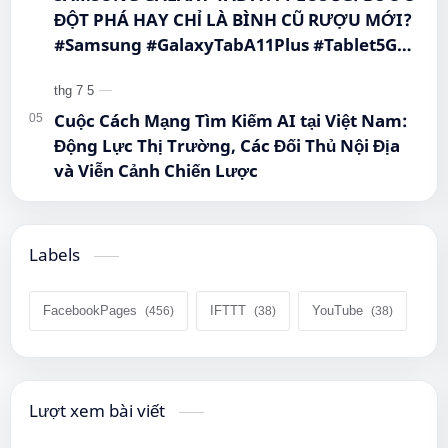
ĐỘT PHÁ HAY CHỈ LÀ BÌNH CŨ RƯỢU MỚI?
#Samsung #GalaxyTabA11Plus #Tablet5G
#QueenMobile #MayTinhBang #CongNghe
Cuộc Cách Mạng Tìm Kiếm AI tại Việt Nam:
Động Lực Thị Trường, Các Đối Thủ Nội Địa
và Viễn Cảnh Chiến Lược
Labels
FacebookPages
IFTTT
YouTube
Lượt xem bài viết