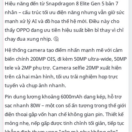
Hiệu năng đến từ Snapdragon 8 Elite Gen 5 bản 7
nhân – cấu trúc tối ưu điện năng nhưng vẫn giữ sức
mạnh xử lý AI và đồ họa thế hệ mới. Điều này cho
thấy OPPO đang ưu tiên hiệu suất bền bỉ thay vì chỉ
chạy đua xung nhịp. 🤔
Hệ thống camera tạo điểm nhấn mạnh mẽ với cảm
biến chính 200MP OIS, đi kèm 50MP ultra-wide, 50MP
tele và 2MP phụ trợ. Camera selfie 20MP xuất hiện
trên cả hai màn hình, tối ưu trải nghiệm họp trực
tuyến và chụp ảnh nhanh.
Pin dung lượng khoảng 6000mAh dạng kép, hỗ trợ
sạc nhanh 80W – một con số ấn tượng trong thế giới
điện thoại gập vốn hạn chế không gian pin. Thiết kế
mỏng nhẹ, nếp gấp được tinh chỉnh tối giản, tiếp tục
khẳng định tham vọng "gập mà như không gập".