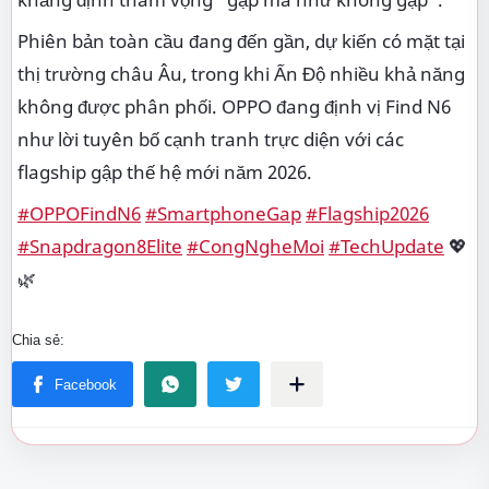
Phiên bản toàn cầu đang đến gần, dự kiến có mặt tại
thị trường châu Âu, trong khi Ấn Độ nhiều khả năng
không được phân phối. OPPO đang định vị Find N6
như lời tuyên bố cạnh tranh trực diện với các
flagship gập thế hệ mới năm 2026.
#OPPOFindN6
#SmartphoneGap
#Flagship2026
#Snapdragon8Elite
#CongNgheMoi
#TechUpdate
💖
🌿