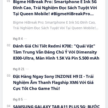
Bigme HiBreak Pro: Smartphone E Ink 5G
Đỉnh Cao, Trải Nghiệm Đọc Sách Tuyệt Vời
Tại Queen Mobile! #BigmeHiBreakPro
#SmartphoneEInk #QueenMobile
Bigme HiBreak Pro: Smartphone E Ink 5G Đỉnh Cao,
#HiBreakPro5G #DienThoaiDocSach
Trải Nghiệm Đọc Sách Tuyệt Vời Tại Queen Mobile!
#CongNgheMoi #MuaSamThongMinh
#BigmeHiBreakPro #SmartphoneEInk #QueenMobile
#EInkPhone #5GSmartphone
#Hi…
Đánh Giá Chi Tiết Redmi K70E: "Quái Vật"
Tầm Trung Vẫn Đáng Chú Ý Với Dimensity
8300-Ultra, Màn Hình 1.5K Và Pin 5.500 mAh
Đặt Hàng Ngay Sony INZONE H9 II - Trải
Nghiệm Âm Thanh Flagship XM6 Với Giá
Cực Tốt Cho Game Thủ!
SAMSUNG GALAXY TAB A11 PLUS 5G: BƯỚC