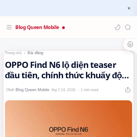
Blog Queen Mobile
Bài đăng
Trang chủ
OPPO Find N6 lộ diện teaser
đầu tiên, chính thức khuấy động
phân khúc smartphone gập
1 min read
cao…