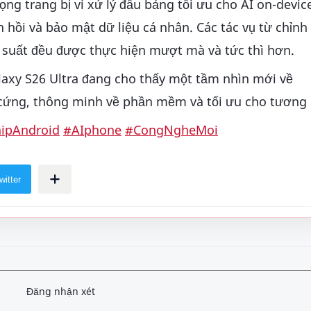
ng trang bị vi xử lý đầu bảng tối ưu cho AI on-devic
n hồi và bảo mật dữ liệu cá nhân. Các tác vụ từ chỉnh
u suất đều được thực hiện mượt mà và tức thì hơn.
laxy S26 Ultra đang cho thấy một tầm nhìn mới về
ứng, thông minh về phần mềm và tối ưu cho tương l
hipAndroid
#AIphone
#CongNgheMoi
Đăng nhận xét