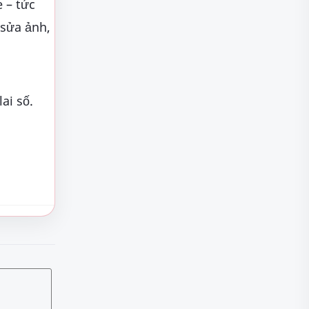
e – tức
 sửa ảnh,
ai số.