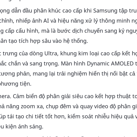
 vọng dẫn đầu phân khúc cao cấp khi Samsung tập tr
h chỉnh, nhiếp ảnh AI và hiệu năng xử lý thông minh n
ng cấp cấu hình, mà là bước dịch chuyển sang kỷ ng
ân tạo tích hợp sâu vào hệ thống.
 trưng của dòng Ultra, khung kim loại cao cấp kết 
chắc chắn và sang trọng. Màn hình Dynamic AMOLED 
ương phản, mang lại trải nghiệm hiển thị nổi bật cả
 phương tiện.
ra. Cảm biến độ phân giải siêu cao kết hợp thuật to
hả năng zoom xa, chụp đêm và quay video độ phân giả
 tái tạo chi tiết tốt hơn, kiểm soát nhiễu hiệu quả
u kiện ánh sáng.