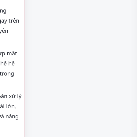
ung
gay trên
uyên
hợp mặt
thế hệ
 trong
án xử lý
i lớn.
 và nâng