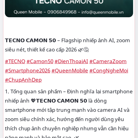
𝗧𝗘𝗖𝗡𝗢 𝗖𝗔𝗠𝗢𝗡 𝟱𝟬 – Flagship nhiếp ảnh AI, zoom
siêu nét, thiết kế cao cấp 2026 🌿🤔
#TECNO
#Camon50
#DienThoaiAI
#CameraZoom
#Smartphone2026
#QueenMobile
#CongNgheMoi
#ChupAnhDep
1. Tổng quan sản phẩm – Định nghĩa lại smartphone
nhiếp ảnh 💖𝗧𝗘𝗖𝗡𝗢 𝗖𝗔𝗠𝗢𝗡 𝟱𝟬 là dòng
smartphone mới tập trung mạnh vào camera AI và
zoom siêu chính xác, hướng đến người dùng yêu
thích chụp ảnh chuyên nghiệp nhưng vẫn cần hiệu
năng mạnh và bảo mật cao. 🌿