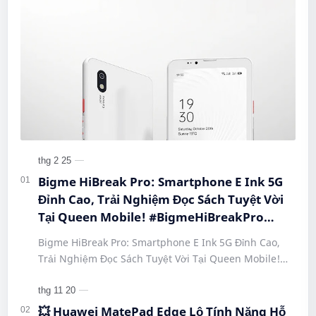
Bigme HiBreak Pro: Smartphone E Ink 5G
Đỉnh Cao, Trải Nghiệm Đọc Sách Tuyệt Vời
Tại Queen Mobile! #BigmeHiBreakPro
#SmartphoneEInk #QueenMobile
Bigme HiBreak Pro: Smartphone E Ink 5G Đỉnh Cao,
#HiBreakPro5G #DienThoaiDocSach
Trải Nghiệm Đọc Sách Tuyệt Vời Tại Queen Mobile!
#CongNgheMoi #MuaSamThongMinh
#BigmeHiBreakPro #SmartphoneEInk #QueenMobile
#EInkPhone #5GSmartphone
#Hi…
💥 Huawei MatePad Edge Lộ Tính Năng Hỗ