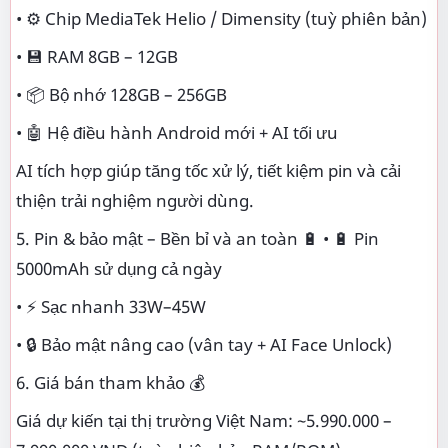
• ⚙️ Chip MediaTek Helio / Dimensity (tuỳ phiên bản)
• 💾 RAM 8GB – 12GB
• 📦 Bộ nhớ 128GB – 256GB
• 🤖 Hệ điều hành Android mới + AI tối ưu
AI tích hợp giúp tăng tốc xử lý, tiết kiệm pin và cải
thiện trải nghiệm người dùng.
5. Pin & bảo mật – Bền bỉ và an toàn 🔋 • 🔋 Pin
5000mAh sử dụng cả ngày
• ⚡ Sạc nhanh 33W–45W
• 🔒 Bảo mật nâng cao (vân tay + AI Face Unlock)
6. Giá bán tham khảo 💰
Giá dự kiến tại thị trường Việt Nam: ~5.990.000 –