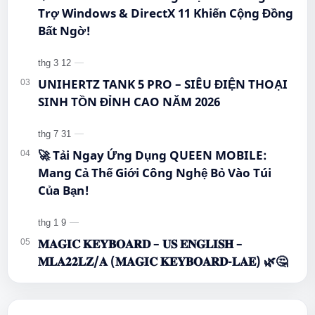
Trợ Windows & DirectX 11 Khiến Cộng Đồng
Bất Ngờ!
UNIHERTZ TANK 5 PRO – SIÊU ĐIỆN THOẠI
SINH TỒN ĐỈNH CAO NĂM 2026
🚀 Tải Ngay Ứng Dụng QUEEN MOBILE:
Mang Cả Thế Giới Công Nghệ Bỏ Vào Túi
Của Bạn!
𝐌𝐀𝐆𝐈𝐂 𝐊𝐄𝐘𝐁𝐎𝐀𝐑𝐃 – 𝐔𝐒 𝐄𝐍𝐆𝐋𝐈𝐒𝐇 –
𝐌𝐋𝐀𝟐𝟐𝐋𝐙/𝐀 (𝐌𝐀𝐆𝐈𝐂 𝐊𝐄𝐘𝐁𝐎𝐀𝐑𝐃-𝐋𝐀𝐄) 🌿🤔