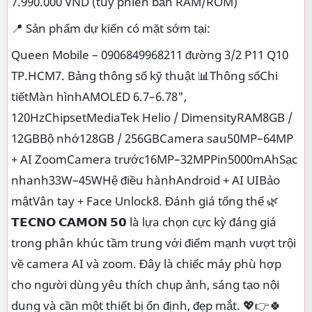
7.990.000 VND (tuỳ phiên bản RAM/ROM)
📍 Sản phẩm dự kiến có mặt sớm tại:
Queen Mobile – 0906849968211 đường 3/2 P11 Q10
TP.HCM7. Bảng thông số kỹ thuật 📊Thông sốChi
tiếtMàn hìnhAMOLED 6.7–6.78",
120HzChipsetMediaTek Helio / DimensityRAM8GB /
12GBBộ nhớ128GB / 256GBCamera sau50MP–64MP
+ AI ZoomCamera trước16MP–32MPPin5000mAhSạc
nhanh33W–45WHệ điều hànhAndroid + AI UIBảo
mậtVân tay + Face Unlock8. Đánh giá tổng thể 🌿
𝗧𝗘𝗖𝗡𝗢 𝗖𝗔𝗠𝗢𝗡 𝟱𝟬 là lựa chọn cực kỳ đáng giá
trong phân khúc tầm trung với điểm mạnh vượt trội
về camera AI và zoom. Đây là chiếc máy phù hợp
cho người dùng yêu thích chụp ảnh, sáng tạo nội
dung và cần một thiết bị ổn định, đẹp mắt. 💖👉🍀