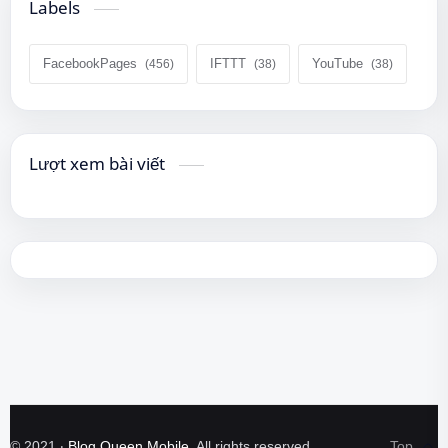
Labels
FacebookPages
IFTTT
YouTube
Lượt xem bài viết
©
2021
‧
Blog Queen Mobile
. All rights reserved.