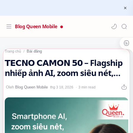
Blog Queen Mobile
Bài đăng
Trang chủ
𝗧𝗘𝗖𝗡𝗢 𝗖𝗔𝗠𝗢𝗡 𝟱𝟬 – Flagship
nhiếp ảnh AI, zoom siêu nét,
thiết kế cao cấp 2026…
3 min read