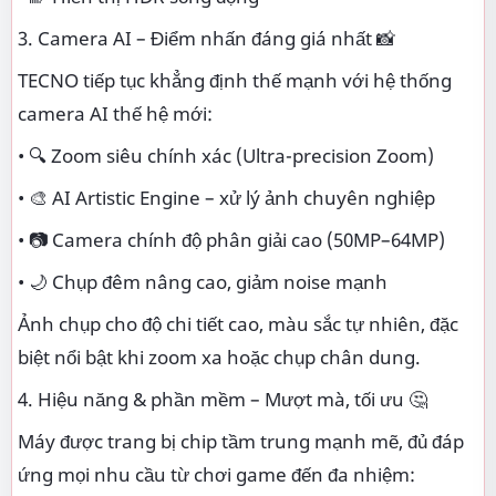
3. Camera AI – Điểm nhấn đáng giá nhất 📸
TECNO tiếp tục khẳng định thế mạnh với hệ thống
camera AI thế hệ mới:
• 🔍 Zoom siêu chính xác (Ultra-precision Zoom)
• 🎨 AI Artistic Engine – xử lý ảnh chuyên nghiệp
• 📷 Camera chính độ phân giải cao (50MP–64MP)
• 🌙 Chụp đêm nâng cao, giảm noise mạnh
Ảnh chụp cho độ chi tiết cao, màu sắc tự nhiên, đặc
biệt nổi bật khi zoom xa hoặc chụp chân dung.
4. Hiệu năng & phần mềm – Mượt mà, tối ưu 🤔
Máy được trang bị chip tầm trung mạnh mẽ, đủ đáp
ứng mọi nhu cầu từ chơi game đến đa nhiệm: