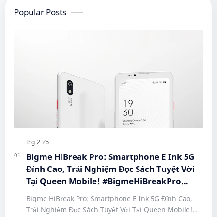
Popular Posts
Bigme HiBreak Pro: Smartphone E Ink 5G
Đỉnh Cao, Trải Nghiệm Đọc Sách Tuyệt Vời
Tại Queen Mobile! #BigmeHiBreakPro
#SmartphoneEInk #QueenMobile
Bigme HiBreak Pro: Smartphone E Ink 5G Đỉnh Cao,
#HiBreakPro5G #DienThoaiDocSach
Trải Nghiệm Đọc Sách Tuyệt Vời Tại Queen Mobile!