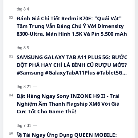
#CongNgheMoi #MuaSamThongMinh
#BigmeHiBreakPro #SmartphoneEInk #QueenMobile
#EInkPhone #5GSmartphone
#Hi…
Đánh Giá Chi Tiết Redmi K70E: "Quái Vật"
Tầm Trung Vẫn Đáng Chú Ý Với Dimensity
8300-Ultra, Màn Hình 1.5K Và Pin 5.500 mAh
SAMSUNG GALAXY TAB A11 PLUS 5G: BƯỚC
ĐỘT PHÁ HAY CHỈ LÀ BÌNH CŨ RƯỢU MỚI?
#Samsung #GalaxyTabA11Plus #Tablet5G
#QueenMobile #MayTinhBang #CongNghe
Đặt Hàng Ngay Sony INZONE H9 II - Trải
Nghiệm Âm Thanh Flagship XM6 Với Giá
Cực Tốt Cho Game Thủ!
🚀 Tải Ngay Ứng Dụng QUEEN MOBILE: