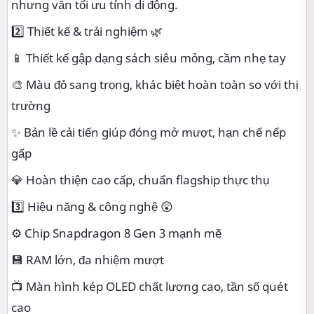
nhưng vẫn tối ưu tính di động.
2️⃣ Thiết kế & trải nghiệm 🌿
📱 Thiết kế gập dạng sách siêu mỏng, cầm nhẹ tay
🎨 Màu đỏ sang trọng, khác biệt hoàn toàn so với thị
trường
✨ Bản lề cải tiến giúp đóng mở mượt, hạn chế nếp
gấp
💎 Hoàn thiện cao cấp, chuẩn flagship thực thụ
3️⃣ Hiệu năng & công nghệ 😲
⚙️ Chip Snapdragon 8 Gen 3 mạnh mẽ
💾 RAM lớn, đa nhiệm mượt
📺 Màn hình kép OLED chất lượng cao, tần số quét
cao