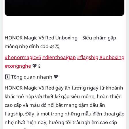
HONOR Magic V6 Red Unboxing – Siêu phẩm gập
mỏng nhẹ đỉnh cao 🌿🤔
#honormagicv6
#dienthoaigap
#flagship
#unboxing
#congnghe
💖📱
1️⃣ Tổng quan nhanh 💖
HONOR Magic V6 Red gây ấn tượng ngay từ khoảnh
khắc mở hộp với thiết kế gập siêu mỏng, hoàn thiện
cao cấp và màu đỏ nổi bật mang đậm dấu ấn
flagship. Đây là một trong những mẫu điện thoại gập
nhẹ nhất hiện nay, hướng tới trải nghiệm cao cấp