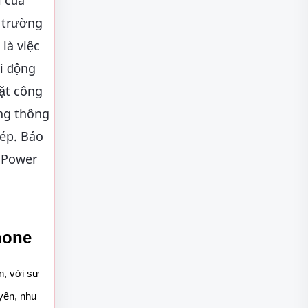
n trường
là việc
i động
mặt công
ung thông
kép. Báo
o Power
hone
, với sự 
yên, nhu 