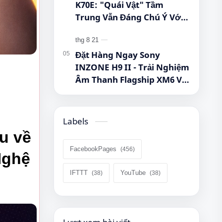
K70E: "Quái Vật" Tầm
Trung Vẫn Đáng Chú Ý Với
Dimensity 8300-Ultra, Màn
Hình 1.5K Và Pin 5.500 mAh
Đặt Hàng Ngay Sony
INZONE H9 II - Trải Nghiệm
Âm Thanh Flagship XM6 Với
Giá Cực Tốt Cho Game Thủ!
Labels
 về 
FacebookPages
ghệ 
IFTTT
YouTube