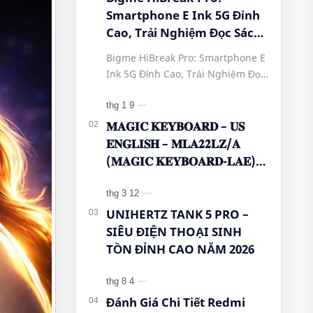
Smartphone E Ink 5G Đỉnh
Cao, Trải Nghiệm Đọc Sách
Tuyệt Vời Tại Queen
Bigme HiBreak Pro: Smartphone E
Mobile! #BigmeHiBreakPro
Ink 5G Đỉnh Cao, Trải Nghiệm Đọc
#SmartphoneEInk
Sách Tuyệt Vời Tại Queen Mobile!
#QueenMobile
#BigmeHiBreakPro
#HiBreakPro5G
#SmartphoneEInk #QueenMobile
𝐌𝐀𝐆𝐈𝐂 𝐊𝐄𝐘𝐁𝐎𝐀𝐑𝐃 – 𝐔𝐒
#DienThoaiDocSach
#Hi…
𝐄𝐍𝐆𝐋𝐈𝐒𝐇 – 𝐌𝐋𝐀𝟐𝟐𝐋𝐙/𝐀
#CongNgheMoi
(𝐌𝐀𝐆𝐈𝐂 𝐊𝐄𝐘𝐁𝐎𝐀𝐑𝐃-𝐋𝐀𝐄)
#MuaSamThongMinh
🌿🤔
#EInkPhone
#5GSmartphone
UNIHERTZ TANK 5 PRO –
SIÊU ĐIỆN THOẠI SINH
TỒN ĐỈNH CAO NĂM 2026
Đánh Giá Chi Tiết Redmi