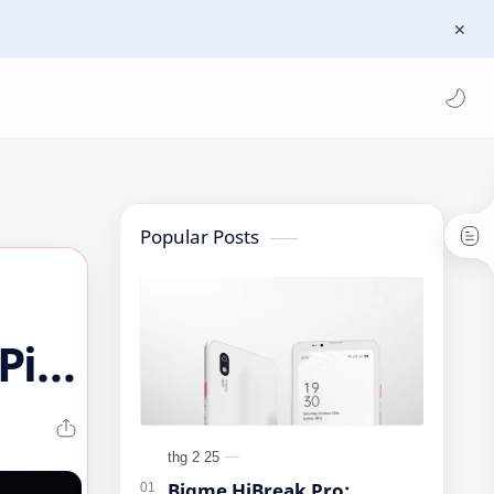
Popular Posts
Pin
Bigme HiBreak Pro: