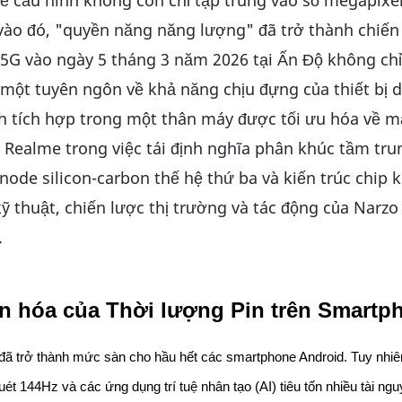
 vào đó, "quyền năng năng lượng" đã trở thành chiế
G vào ngày 5 tháng 3 năm 2026 tại Ấn Độ không chỉ 
một tuyên ngôn về khả năng chịu đựng của thiết bị d
Ah tích hợp trong một thân máy được tối ưu hóa về 
ủa Realme trong việc tái định nghĩa phân khúc tầm tr
anode silicon-carbon thế hệ thứ ba và kiến trúc chip 
 kỹ thuật, chiến lược thị trường và tác động của Narz
.
ến hóa của Thời lượng Pin trên Smartp
đã trở thành mức sàn cho hầu hết các smartphone Android. Tuy nhiên
t 144Hz và các ứng dụng trí tuệ nhân tạo (AI) tiêu tốn nhiều tài ngu