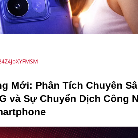
h24Z4joXYFMSM
 Mới: Phân Tích Chuyên Sâu
G và Sự Chuyển Dịch Công N
martphone