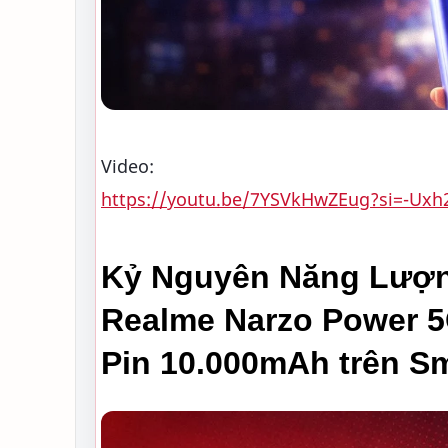
Video:
https://youtu.be/7YSVkHwZEug?si=-Ux
Kỷ Nguyên Năng Lượng
Realme Narzo Power 5
Pin 10.000mAh trên S