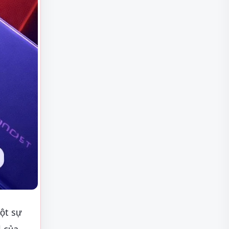
ột sự
l của