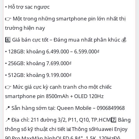
• Hỗ trợ sạc ngược
👉 Một trong những smartphone pin lớn nhất thị
trường hiện nay
6️⃣ Giá bán cực tốt – Đáng mua nhất phân khúc 💰
• 128GB: khoảng 6.499.000 – 6.599.000₫
• 256GB: khoảng 7.699.000₫
• 512GB: khoảng 9.199.000₫
👉 Mức giá cực kỳ cạnh tranh cho một chiếc
smartphone pin 8500mAh + OLED 120Hz
📍 Sẵn hàng sớm tại: Queen Mobile – 0906849968
📍 Địa chỉ: 211 đường 3/2, P11, Q10, TP.HCM7️⃣ Bảng
thông số kỹ thuật chi tiết 📊Thông sốHuawei Enjoy
90 Pro MaxMàn hìnhOLED 6.84", 1.5K, 120HzĐộ