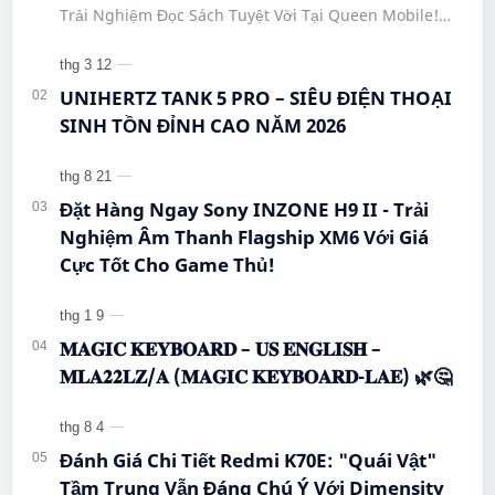
#HiBreakPro5G #DienThoaiDocSach
Trải Nghiệm Đọc Sách Tuyệt Vời Tại Queen Mobile!
#CongNgheMoi #MuaSamThongMinh
#BigmeHiBreakPro #SmartphoneEInk #QueenMobile
#EInkPhone #5GSmartphone
#Hi…
UNIHERTZ TANK 5 PRO – SIÊU ĐIỆN THOẠI
SINH TỒN ĐỈNH CAO NĂM 2026
Đặt Hàng Ngay Sony INZONE H9 II - Trải
Nghiệm Âm Thanh Flagship XM6 Với Giá
Cực Tốt Cho Game Thủ!
𝐌𝐀𝐆𝐈𝐂 𝐊𝐄𝐘𝐁𝐎𝐀𝐑𝐃 – 𝐔𝐒 𝐄𝐍𝐆𝐋𝐈𝐒𝐇 –
𝐌𝐋𝐀𝟐𝟐𝐋𝐙/𝐀 (𝐌𝐀𝐆𝐈𝐂 𝐊𝐄𝐘𝐁𝐎𝐀𝐑𝐃-𝐋𝐀𝐄) 🌿🤔
Đánh Giá Chi Tiết Redmi K70E: "Quái Vật"
Tầm Trung Vẫn Đáng Chú Ý Với Dimensity