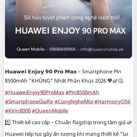
𝗛𝘂𝗮𝘄𝗲𝗶 𝗘𝗻𝗷𝗼𝘆 𝟵𝟬 𝗣𝗿𝗼 𝗠𝗮𝘅 – Smartphone Pin
8500mAh "KHỦNG" Nhất Phân Khúc 2026 💖🌿🤔
#HuaweiEnjoy90ProMax
#Pin8500mAh
#SmartphoneGiaRe
#CongNgheMoi
#HarmonyOS6
#Kirin8000
#QueenMobile
1️⃣ Thiết kế cao cấp – Chuẩn flagship trong tầm giá 🌿
Huawei tiếp tục gây ấn tượng khi mang thiết kế "lai