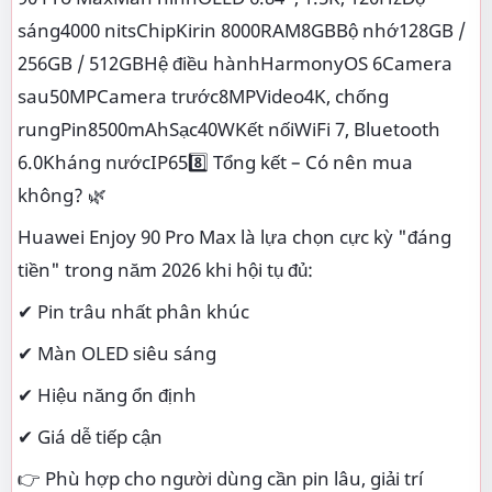
sáng4000 nitsChipKirin 8000RAM8GBBộ nhớ128GB /
256GB / 512GBHệ điều hànhHarmonyOS 6Camera
sau50MPCamera trước8MPVideo4K, chống
rungPin8500mAhSạc40WKết nốiWiFi 7, Bluetooth
6.0Kháng nướcIP658️⃣ Tổng kết – Có nên mua
không? 🌿
Huawei Enjoy 90 Pro Max là lựa chọn cực kỳ "đáng
tiền" trong năm 2026 khi hội tụ đủ:
✔ Pin trâu nhất phân khúc
✔ Màn OLED siêu sáng
✔ Hiệu năng ổn định
✔ Giá dễ tiếp cận
👉 Phù hợp cho người dùng cần pin lâu, giải trí