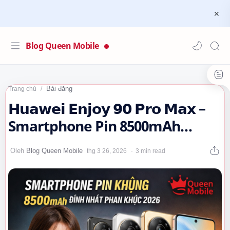
Blog Queen Mobile
Bài đăng
Trang chủ
𝗛𝘂𝗮𝘄𝗲𝗶 𝗘𝗻𝗷𝗼𝘆 𝟵𝟬 𝗣𝗿𝗼 𝗠𝗮𝘅 –
Smartphone Pin 8500mAh
“KHỦNG” Nhất Phân Khúc…
3 min read