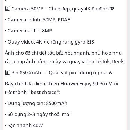
4️⃣ Camera 50MP – Chụp đẹp, quay 4K ổn định 💖
• Camera chính: 50MP, PDAF
• Camera selfie: 8MP
• Quay video: 4K + chống rung gyro-EIS
Ảnh cho độ chi tiết tốt, bắt nét nhanh, phù hợp nhu
cầu chụp ảnh hàng ngày và quay video TikTok, Reels
5️⃣ Pin 8500mAh – "Quái vật pin" đúng nghĩa 🔥
Đây chính là điểm khiến Huawei Enjoy 90 Pro Max
trở thành "best choice":
• Dung lượng pin: 8500mAh
• Sử dụng 2–3 ngày thoải mái
• Sạc nhanh 40W