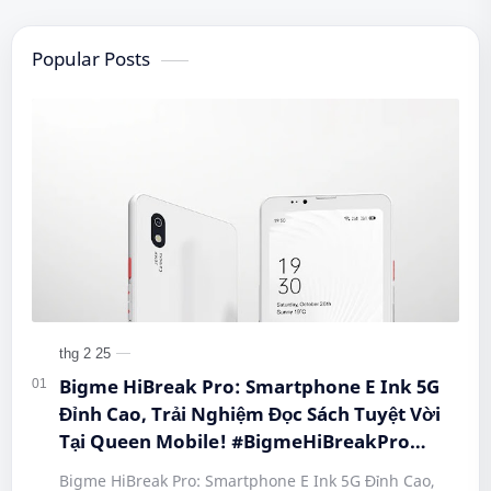
Popular Posts
Bigme HiBreak Pro: Smartphone E Ink 5G
Đỉnh Cao, Trải Nghiệm Đọc Sách Tuyệt Vời
Tại Queen Mobile! #BigmeHiBreakPro
#SmartphoneEInk #QueenMobile
Bigme HiBreak Pro: Smartphone E Ink 5G Đỉnh Cao,