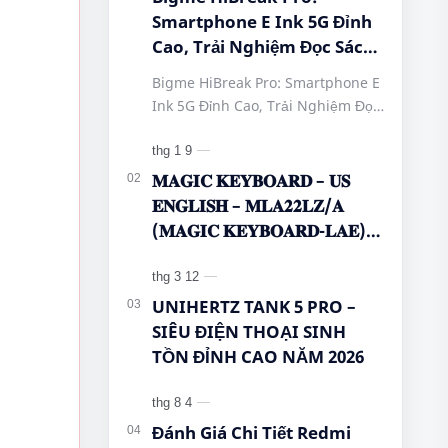
Smartphone E Ink 5G Đỉnh
Cao, Trải Nghiệm Đọc Sách
Tuyệt Vời Tại Queen
Bigme HiBreak Pro: Smartphone E
Mobile! #BigmeHiBreakPro
Ink 5G Đỉnh Cao, Trải Nghiệm Đọc
#SmartphoneEInk
Sách Tuyệt Vời Tại Queen Mobile!
#QueenMobile
#BigmeHiBreakPro
#HiBreakPro5G
#SmartphoneEInk #QueenMobile
𝐌𝐀𝐆𝐈𝐂 𝐊𝐄𝐘𝐁𝐎𝐀𝐑𝐃 – 𝐔𝐒
#DienThoaiDocSach
#Hi…
𝐄𝐍𝐆𝐋𝐈𝐒𝐇 – 𝐌𝐋𝐀𝟐𝟐𝐋𝐙/𝐀
#CongNgheMoi
(𝐌𝐀𝐆𝐈𝐂 𝐊𝐄𝐘𝐁𝐎𝐀𝐑𝐃-𝐋𝐀𝐄)
#MuaSamThongMinh
🌿🤔
#EInkPhone
#5GSmartphone
UNIHERTZ TANK 5 PRO –
SIÊU ĐIỆN THOẠI SINH
TỒN ĐỈNH CAO NĂM 2026
Đánh Giá Chi Tiết Redmi