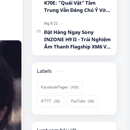
K70E: "Quái Vật" Tầm
Trung Vẫn Đáng Chú Ý Với
Dimensity 8300-Ultra, Màn
Hình 1.5K Và Pin 5.500 mAh
Đặt Hàng Ngay Sony
INZONE H9 II - Trải Nghiệm
Âm Thanh Flagship XM6 Với
Giá Cực Tốt Cho Game Thủ!
Labels
FacebookPages
IFTTT
YouTube