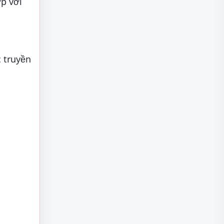
ợp với
c truyền