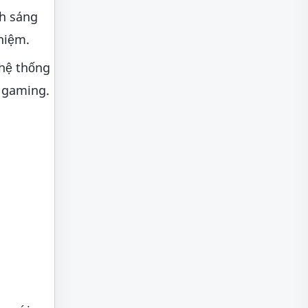
nh sáng
hiệm.
 hệ thống
 gaming.