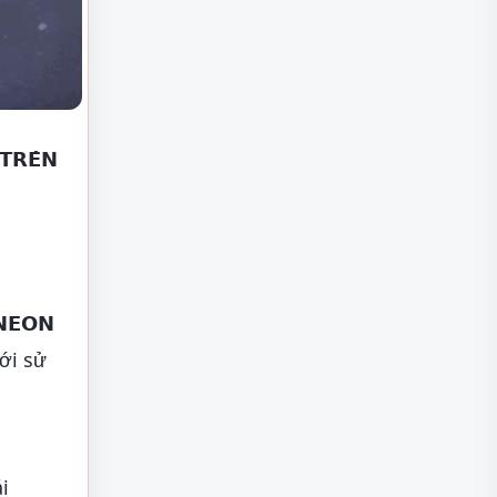
𝗧𝗥𝗘̂𝗡
𝗘𝗢𝗡
ới sử
i