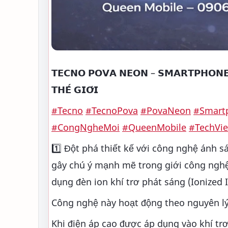
𝗧𝗘𝗖𝗡𝗢 𝗣𝗢𝗩𝗔 𝗡𝗘𝗢𝗡 – 𝗦𝗠𝗔𝗥𝗧𝗣𝗛𝗢𝗡𝗘 𝗚
𝗧𝗛𝗘̂́ 𝗚𝗜𝗢̛́𝗜
#Tecno
#TecnoPova
#PovaNeon
#Smart
#CongNgheMoi
#QueenMobile
#TechVi
1️⃣ Đột phá thiết kế với công nghệ ánh sá
gây chú ý mạnh mẽ trong giới công nghệ 
dụng đèn ion khí trơ phát sáng (Ionized I
Công nghệ này hoạt động theo nguyên lý v
Khi điện áp cao được áp dụng vào khí trơ