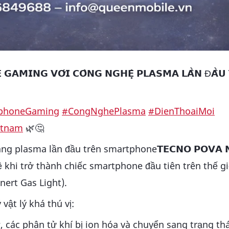
𝗔𝗠𝗜𝗡𝗚 𝗩𝗢̛́𝗜 𝗖𝗢̂𝗡𝗚 𝗡𝗚𝗛𝗘̣̂ 𝗣𝗟𝗔𝗦𝗠𝗔 𝗟𝗔̂̀𝗡 Đ𝗔̂̀𝗨 
phoneGaming
#CongNghePlasma
#DienThoaiMoi
etnam
🌿🤔
ng plasma lần đầu trên smartphone𝗧𝗘𝗖𝗡𝗢 𝗣𝗢𝗩𝗔 𝗡
khi trở thành chiếc smartphone đầu tiên trên thế gi
nert Gas Light).
ật lý khá thú vị:
, các phân tử khí bị ion hóa và chuyển sang trạng thá