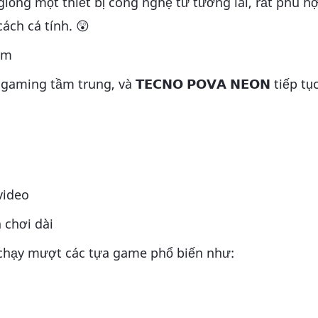
iống một thiết bị công nghệ từ tương lai, rất phù h
ách cá tính. 😲
ệm
ing tầm trung, và 𝗧𝗘𝗖𝗡𝗢 𝗣𝗢𝗩𝗔 𝗡𝗘𝗢𝗡 tiếp tụ
video
 chơi dài
 chạy mượt các tựa game phổ biến như: