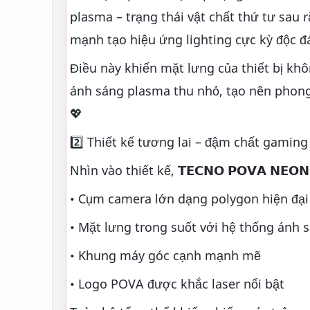
plasma – trạng thái vật chất thứ tư sau 
mạnh tạo hiệu ứng lighting cực kỳ độc 
Điều này khiến mặt lưng của thiết bị khô
ánh sáng plasma thu nhỏ, tạo nên phong
💖
2️⃣ Thiết kế tương lai – đậm chất gaming
Nhìn vào thiết kế, 𝗧𝗘𝗖𝗡𝗢 𝗣𝗢𝗩𝗔 𝗡
• Cụm camera lớn dạng polygon hiện đại
• Mặt lưng trong suốt với hệ thống ánh
• Khung máy góc cạnh mạnh mẽ
• Logo POVA được khắc laser nổi bật