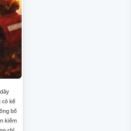
 dây
g có kể
công bố
ận kiểm
ng chỉ