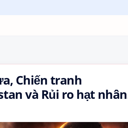
ửa, Chiến tranh
tan và Rủi ro hạt nhân
thứ Ba