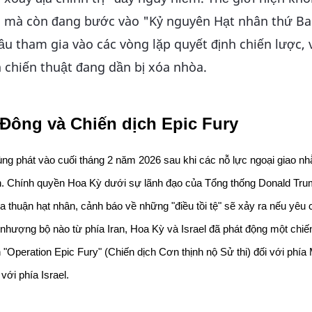
ớc mà còn đang bước vào "Kỷ nguyên Hạt nhân thứ Ba
đầu tham gia vào các vòng lặp quyết định chiến lược, 
n chiến thuật đang dần bị xóa nhòa.
 Đông và Chiến dịch Epic Fury
ng phát vào cuối tháng 2 năm 2026 sau khi các nỗ lực ngoại giao nh
àn. Chính quyền Hoa Kỳ dưới sự lãnh đạo của Tổng thống Donald Trum
ỏa thuận hạt nhân, cảnh báo về những "điều tồi tệ" sẽ xảy ra nếu yêu 
nhượng bộ nào từ phía Iran, Hoa Kỳ và Israel đã phát động một chiến
 "Operation Epic Fury" (Chiến dịch Cơn thịnh nộ Sử thi) đối với phía 
với phía Israel.