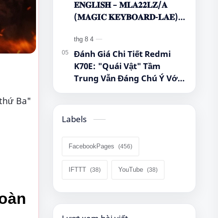
𝐄𝐍𝐆𝐋𝐈𝐒𝐇 – 𝐌𝐋𝐀𝟐𝟐𝐋𝐙/𝐀
(𝐌𝐀𝐆𝐈𝐂 𝐊𝐄𝐘𝐁𝐎𝐀𝐑𝐃-𝐋𝐀𝐄)
🌿🤔
Đánh Giá Chi Tiết Redmi
K70E: "Quái Vật" Tầm
Trung Vẫn Đáng Chú Ý Với
Dimensity 8300-Ultra, Màn
 thứ Ba"
Hình 1.5K Và Pin 5.500 mAh
Labels
FacebookPages
IFTTT
YouTube
oàn 