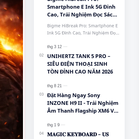
Smartphone E Ink 5G Đỉnh
Cao, Trải Nghiệm Đọc Sách
Tuyệt Vời Tại Queen
Bigme HiBreak Pro: Smartphone E
Mobile! #BigmeHiBreakPro
Ink 5G Đỉnh Cao, Trải Nghiệm Đọc
#SmartphoneEInk
Sách Tuyệt Vời Tại Queen Mobile!
#QueenMobile
#BigmeHiBreakPro
#HiBreakPro5G
#SmartphoneEInk #QueenMobile
UNIHERTZ TANK 5 PRO –
#DienThoaiDocSach
#Hi…
SIÊU ĐIỆN THOẠI SINH
#CongNgheMoi
TỒN ĐỈNH CAO NĂM 2026
#MuaSamThongMinh
#EInkPhone
#5GSmartphone
Đặt Hàng Ngay Sony
INZONE H9 II - Trải Nghiệm
Âm Thanh Flagship XM6 Với
Giá Cực Tốt Cho Game Thủ!
𝐌𝐀𝐆𝐈𝐂 𝐊𝐄𝐘𝐁𝐎𝐀𝐑𝐃 – 𝐔𝐒