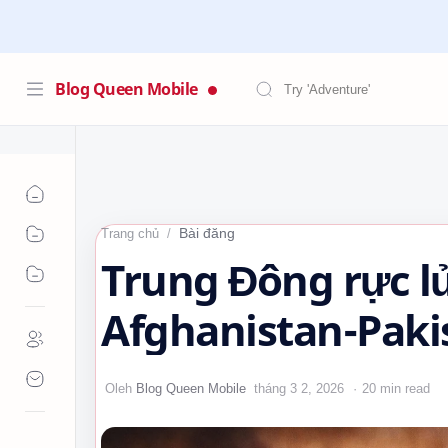
Blog Queen Mobile
Bài đăng
Trang chủ
Trung Đông rực l
Afghanistan-Pakis
trong Kỷ nguyên 
20 min read