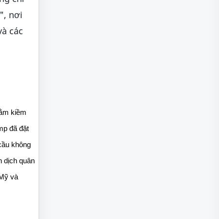
", nơi
và các
ằm kiềm 
p đã đặt 
cầu không 
 dịch quân 
Mỹ và 