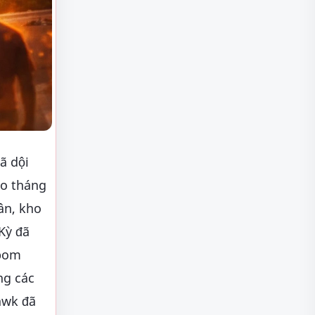
ã dội
ào tháng
ân, kho
Kỳ đã
 bom
ng các
awk đã