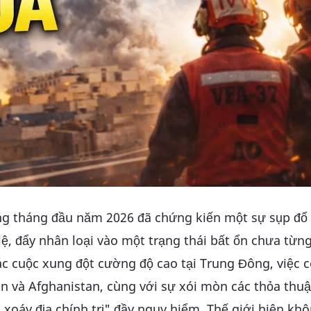
hững tháng đầu năm 2026 đã chứng kiến một sự sụp đổ
 lệ, đẩy nhân loại vào một trạng thái bất ổn chưa từn
các cuộc xung đột cường độ cao tại Trung Đông, việc 
an và Afghanistan, cùng với sự xói mòn các thỏa thu
 xoáy địa chính trị" đầy nguy hiểm. Thế giới hiện khô