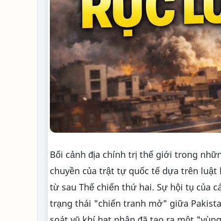
Bối cảnh địa chính trị thế giới trong n
chuyền của trật tự quốc tế dựa trên luật
từ sau Thế chiến thứ hai. Sự hội tụ của 
trạng thái "chiến tranh mở" giữa Pakist
soát vũ khí hạt nhân đã tạo ra một "vùng