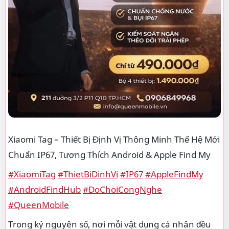
Xiaomi Tag – Thiết Bị Định Vị Thông Minh Thế Hệ Mới
Chuẩn IP67, Tương Thích Android & Apple Find My
#XiaomiTag
#ThietBiDinhVi
#IP67
#AppleFindMy
#AndroidFindHub
#DoChoiCongNghe
#QueenMobile
Trong kỷ nguyên số, nơi mỗi vật dụng cá nhân đều