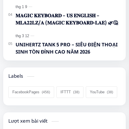
𝐌𝐀𝐆𝐈𝐂 𝐊𝐄𝐘𝐁𝐎𝐀𝐑𝐃 – 𝐔𝐒 𝐄𝐍𝐆𝐋𝐈𝐒𝐇 –
𝐌𝐋𝐀𝟐𝟐𝐋𝐙/𝐀 (𝐌𝐀𝐆𝐈𝐂 𝐊𝐄𝐘𝐁𝐎𝐀𝐑𝐃-𝐋𝐀𝐄) 🌿🤔
UNIHERTZ TANK 5 PRO – SIÊU ĐIỆN THOẠI
SINH TỒN ĐỈNH CAO NĂM 2026
Labels
FacebookPages
IFTTT
YouTube
Lượt xem bài viết