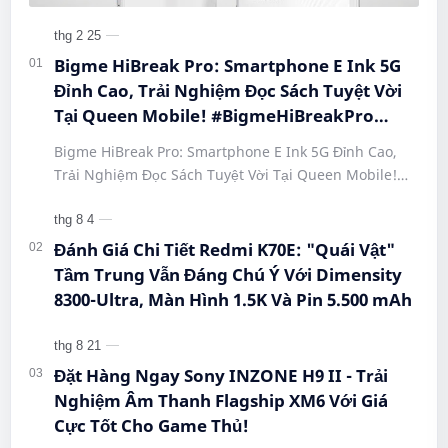
Bigme HiBreak Pro: Smartphone E Ink 5G
Đỉnh Cao, Trải Nghiệm Đọc Sách Tuyệt Vời
Tại Queen Mobile! #BigmeHiBreakPro
#SmartphoneEInk #QueenMobile
Bigme HiBreak Pro: Smartphone E Ink 5G Đỉnh Cao,
#HiBreakPro5G #DienThoaiDocSach
Trải Nghiệm Đọc Sách Tuyệt Vời Tại Queen Mobile!
#CongNgheMoi #MuaSamThongMinh
#BigmeHiBreakPro #SmartphoneEInk #QueenMobile
#EInkPhone #5GSmartphone
#Hi…
Đánh Giá Chi Tiết Redmi K70E: "Quái Vật"
Tầm Trung Vẫn Đáng Chú Ý Với Dimensity
8300-Ultra, Màn Hình 1.5K Và Pin 5.500 mAh
Đặt Hàng Ngay Sony INZONE H9 II - Trải
Nghiệm Âm Thanh Flagship XM6 Với Giá
Cực Tốt Cho Game Thủ!