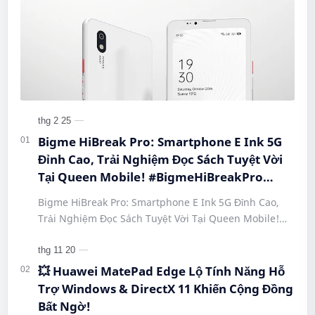
Bigme HiBreak Pro: Smartphone E Ink 5G
Đỉnh Cao, Trải Nghiệm Đọc Sách Tuyệt Vời
Tại Queen Mobile! #BigmeHiBreakPro
#SmartphoneEInk #QueenMobile
Bigme HiBreak Pro: Smartphone E Ink 5G Đỉnh Cao,
#HiBreakPro5G #DienThoaiDocSach
Trải Nghiệm Đọc Sách Tuyệt Vời Tại Queen Mobile!
#CongNgheMoi #MuaSamThongMinh
#BigmeHiBreakPro #SmartphoneEInk #QueenMobile
#EInkPhone #5GSmartphone
#Hi…
💥 Huawei MatePad Edge Lộ Tính Năng Hỗ
Trợ Windows & DirectX 11 Khiến Cộng Đồng
Bất Ngờ!