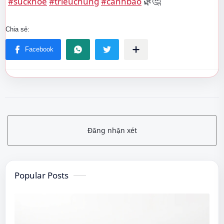
#suckhoe
#trieuchung
#canhbao
🌿🤔
Đăng nhận xét
Popular Posts