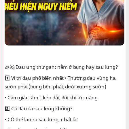
🌿🤔 Đau ung thư gan: nằm ở bụng hay sau lưng?
1️⃣ Vị trí đau phổ biến nhất • Thường đau vùng hạ
sườn phải (bụng bên phải, dưới xương sườn)
• Cảm giác: âm ỉ, kéo dài, đôi khi tức nặng
2️⃣ Có đau ra sau lưng không?
• CÓ thể lan ra sau lưng, nhất là: