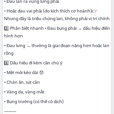
• Đau lan ra vùng lưng phải
• Hoặc đau vai phải (do kích thích cơ hoành)👉
Nhưng đây là triệu chứng lan, không phải vị trí chính
3️⃣ Phân biệt nhanh • Đau bụng phải → dấu hiệu điển
hình hơn
• Đau lưng → thường là giai đoạn nặng hơn hoặc lan
rộng
4️⃣ Dấu hiệu đi kèm cần chú ý
• Mệt mỏi kéo dài 😞
• Chán ăn, sụt cân
• Vàng da, vàng mắt
• Bụng trướng (có thể có dịch)
⸻