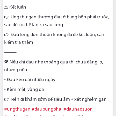
⚠️ Kết luận
👉 Ung thư gan thường đau ở bụng bên phải trước,
sau đó có thể lan ra sau lưng
👉 Đau lưng đơn thuần không đủ để kết luận, cần
kiểm tra thêm
⸻
💖 Nếu chỉ đau nhẹ thoáng qua thì chưa đáng lo,
nhưng nếu:
• Đau kéo dài nhiều ngày
• Kèm mệt, vàng da
👉 Nên đi khám sớm để siêu âm + xét nghiệm gan
#ungthugan
#daubungphai
#dauhadsuon