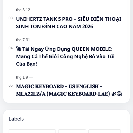
UNIHERTZ TANK 5 PRO – SIÊU ĐIỆN THOẠI
SINH TỒN ĐỈNH CAO NĂM 2026
🚀 Tải Ngay Ứng Dụng QUEEN MOBILE:
Mang Cả Thế Giới Công Nghệ Bỏ Vào Túi
Của Bạn!
𝐌𝐀𝐆𝐈𝐂 𝐊𝐄𝐘𝐁𝐎𝐀𝐑𝐃 – 𝐔𝐒 𝐄𝐍𝐆𝐋𝐈𝐒𝐇 –
𝐌𝐋𝐀𝟐𝟐𝐋𝐙/𝐀 (𝐌𝐀𝐆𝐈𝐂 𝐊𝐄𝐘𝐁𝐎𝐀𝐑𝐃-𝐋𝐀𝐄) 🌿🤔
Labels