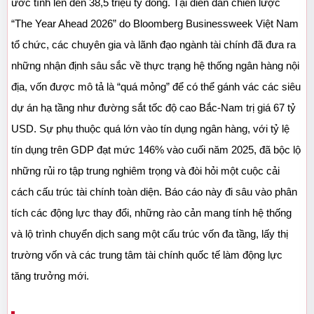
ước tính lên đến 38,5 triệu tỷ đồng. Tại diễn đàn chiến lược 
“The Year Ahead 2026” do Bloomberg Businessweek Việt Nam 
tổ chức, các chuyên gia và lãnh đạo ngành tài chính đã đưa ra 
những nhận định sâu sắc về thực trạng hệ thống ngân hàng nội 
địa, vốn được mô tả là “quá mỏng” để có thể gánh vác các siêu 
dự án hạ tầng như đường sắt tốc độ cao Bắc-Nam trị giá 67 tỷ 
USD. Sự phụ thuộc quá lớn vào tín dụng ngân hàng, với tỷ lệ 
tín dụng trên GDP đạt mức 146% vào cuối năm 2025, đã bộc lộ 
những rủi ro tập trung nghiêm trọng và đòi hỏi một cuộc cải 
cách cấu trúc tài chính toàn diện. Báo cáo này đi sâu vào phân 
tích các động lực thay đổi, những rào cản mang tính hệ thống 
và lộ trình chuyển dịch sang một cấu trúc vốn đa tầng, lấy thị 
trường vốn và các trung tâm tài chính quốc tế làm động lực 
tăng trưởng mới.