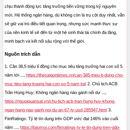
chịu thành động lực tăng trưởng bền vững trong kỷ nguyên 
mới. Hệ thống ngân hàng, dù không còn là trụ cột duy nhất, vẫn 
sẽ giữ vai trò điều tiết quan trọng, nhưng sức mạnh thực sự 
của nền kinh tế sẽ đến từ một hệ sinh thái tài chính đa tầng, 
minh bạch và kết nối sâu rộng với thế giới.
Nguồn trích dẫn
1. Cần 38,5 triệu tỉ đồng cho mục tiêu tăng trưởng hai con số 5 
năm tới ..., 
https://thesaigontimes.vn/can-385-trieu-ti-dong-cho-
muc-tieu-tang-truong-hai-con-so-5-nam-toi/
 2. Chủ tịch ACB 
Trần Hùng Huy: Không ngân hàng nào gánh nổi dự ..., 
https://nguoiquansat.vn/chu-tich-acb-tran-hung-huy-khong-
ngan-hang-nao-ganh-noi-du-an-67-ty-usd-285947.html
 3. 
FiinRatings: Tỷ lệ tín dụng trên GDP ước đạt 146% vào cuối 
năm ..., 
https://baomoi.com/fiinratings-ty-le-tin-dung-tren-gdp-