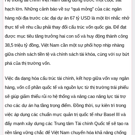
Hệ thống tài chính Việt Nam đang đứng trước một cuộc sát 
hạch lớn. Những cảnh báo về sự “quá mỏng” của các ngân 
hàng nội địa trước các đại dự án 67 tỷ USD là một lời nhắc nhở 
thực tế về nhu cầu phải thay đổi cấu trúc vốn quốc gia. Để đạt 
được mục tiêu tăng trưởng hai con số và huy động thành công 
38,5 triệu tỷ đồng, Việt Nam cần một sự phối hợp nhịp nhàng 
giữa chính sách tiền tệ và chính sách tài khóa, cùng với sự bứt 
phá của thị trường vốn.
Việc đa dạng hóa cấu trúc tài chính, kết hợp giữa vốn vay ngân 
hàng, vốn cổ phần quốc tế và nguồn lực từ thị trường trái phiếu 
sẽ giúp giảm thiểu rủi ro hệ thống và nâng cao năng lực tài trợ 
cho các dự án hạ tầng trọng điểm. Đồng thời, sự kiên trì trong 
việc áp dụng các chuẩn mực quản trị quốc tế như Basel III và 
đẩy mạnh xây dựng các Trung tâm Tài chính Quốc tế sẽ tạo ra 
nền tảng vững chắc để Việt Nam chuyển hóa khả năng chống 