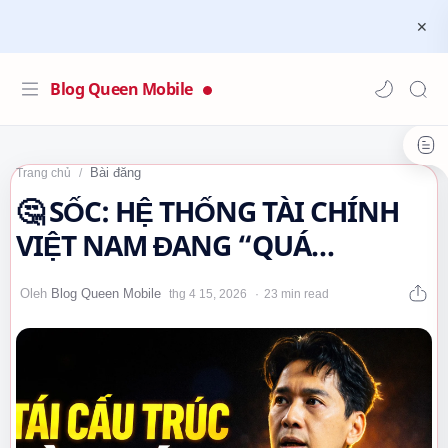
Blog Queen Mobile
Bài đăng
Trang chủ
🤔 SỐC: HỆ THỐNG TÀI CHÍNH
VIỆT NAM ĐANG “QUÁ
MỎNG”?! 38,5 TRIỆU TỶ ĐỒNG
23 min read
SẼ ĐI VỀ ĐÂU…