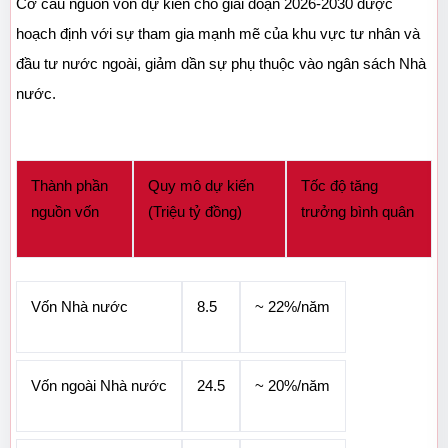
Cơ cấu nguồn vốn dự kiến cho giai đoạn 2026-2030 được 
hoạch định với sự tham gia mạnh mẽ của khu vực tư nhân và 
đầu tư nước ngoài, giảm dần sự phụ thuộc vào ngân sách Nhà 
nước.
Thành phần 
Quy mô dự kiến 
Tốc độ tăng 
nguồn vốn
(Triệu tỷ đồng)
trưởng bình quân
Vốn Nhà nước
8.5
~ 22%/năm
Vốn ngoài Nhà nước
24.5
~ 20%/năm