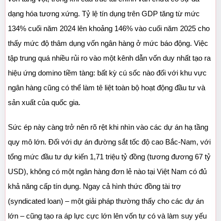
dạng hóa tương xứng. Tỷ lệ tín dụng trên GDP tăng từ mức 
134% cuối năm 2024 lên khoảng 146% vào cuối năm 2025 cho 
thấy mức độ thâm dụng vốn ngân hàng ở mức báo động. Việc 
tập trung quá nhiều rủi ro vào một kênh dẫn vốn duy nhất tạo ra 
hiệu ứng domino tiềm tàng: bất kỳ cú sốc nào đối với khu vực 
ngân hàng cũng có thể làm tê liệt toàn bộ hoạt động đầu tư và 
sản xuất của quốc gia.
Sức ép này càng trở nên rõ rệt khi nhìn vào các dự án hạ tầng 
quy mô lớn. Đối với dự án đường sắt tốc độ cao Bắc-Nam, với 
tổng mức đầu tư dự kiến 1,71 triệu tỷ đồng (tương đương 67 tỷ 
USD), không có một ngân hàng đơn lẻ nào tại Việt Nam có đủ 
khả năng cấp tín dụng. Ngay cả hình thức đồng tài trợ 
(syndicated loan) – một giải pháp thường thấy cho các dự án 
lớn – cũng tạo ra áp lực cực lớn lên vốn tự có và làm suy yếu 