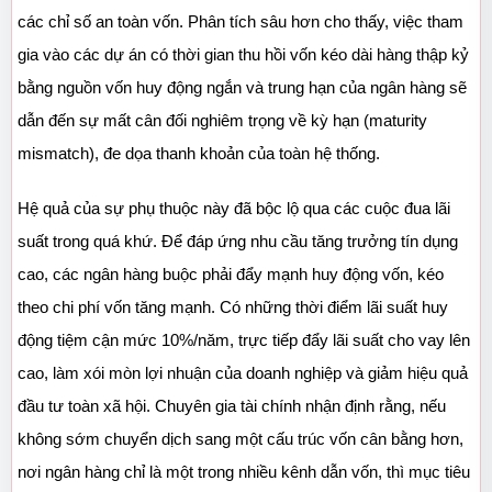
các chỉ số an toàn vốn. Phân tích sâu hơn cho thấy, việc tham 
gia vào các dự án có thời gian thu hồi vốn kéo dài hàng thập kỷ 
bằng nguồn vốn huy động ngắn và trung hạn của ngân hàng sẽ 
dẫn đến sự mất cân đối nghiêm trọng về kỳ hạn (maturity 
mismatch), đe dọa thanh khoản của toàn hệ thống.
Hệ quả của sự phụ thuộc này đã bộc lộ qua các cuộc đua lãi 
suất trong quá khứ. Để đáp ứng nhu cầu tăng trưởng tín dụng 
cao, các ngân hàng buộc phải đẩy mạnh huy động vốn, kéo 
theo chi phí vốn tăng mạnh. Có những thời điểm lãi suất huy 
động tiệm cận mức 10%/năm, trực tiếp đẩy lãi suất cho vay lên 
cao, làm xói mòn lợi nhuận của doanh nghiệp và giảm hiệu quả 
đầu tư toàn xã hội. Chuyên gia tài chính nhận định rằng, nếu 
không sớm chuyển dịch sang một cấu trúc vốn cân bằng hơn, 
nơi ngân hàng chỉ là một trong nhiều kênh dẫn vốn, thì mục tiêu 