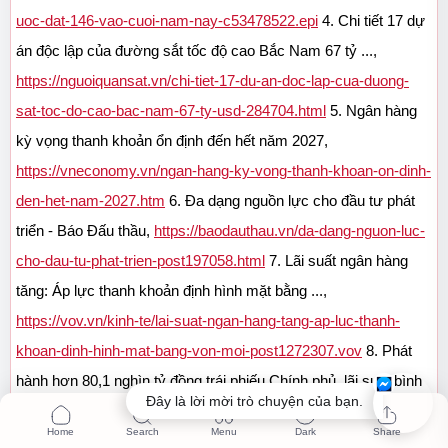
uoc-dat-146-vao-cuoi-nam-nay-c53478522.epi
 4. Chi tiết 17 dự 
án độc lập của đường sắt tốc độ cao Bắc Nam 67 tỷ ..., 
https://nguoiquansat.vn/chi-tiet-17-du-an-doc-lap-cua-duong-
sat-toc-do-cao-bac-nam-67-ty-usd-284704.html
 5. Ngân hàng 
kỳ vọng thanh khoản ổn định đến hết năm 2027, 
https://vneconomy.vn/ngan-hang-ky-vong-thanh-khoan-on-dinh-
den-het-nam-2027.htm
 6. Đa dạng nguồn lực cho đầu tư phát 
triển - Báo Đấu thầu, 
https://baodauthau.vn/da-dang-nguon-luc-
cho-dau-tu-phat-trien-post197058.html
 7. Lãi suất ngân hàng 
tăng: Áp lực thanh khoản định hình mặt bằng ..., 
https://vov.vn/kinh-te/lai-suat-ngan-hang-tang-ap-luc-thanh-
khoan-dinh-hinh-mat-bang-von-moi-post1272307.vov
 8. Phát 
hành hơn 80,1 nghìn tỷ đồng trái phiếu Chính phủ, lãi suất bình 
Đây là lời mời trò chuyện của bạn.
quân 4,06%/năm, 
https://nhandan.vn/phat-hanh-hon-801-nghin-
ty-dong-trai-phieu-chinh-phu-lai-suat-binh-quan-406nam-