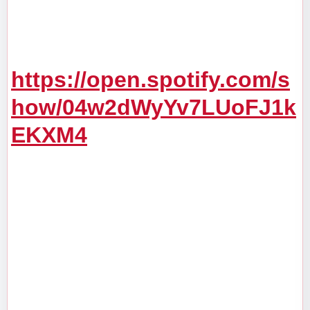
https://open.spotify.com/s
how/04w2dWyYv7LUoFJ1k
EKXM4