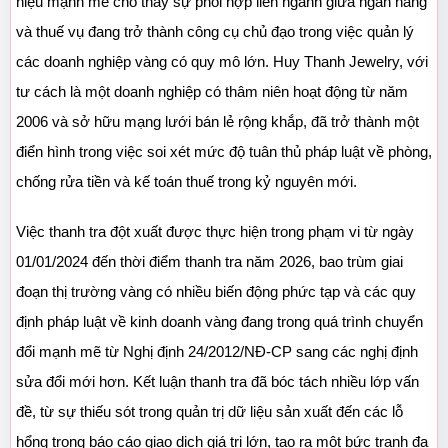
hiệu mạnh mẽ cho thấy sự phối hợp liên ngành giữa ngân hàng 
và thuế vụ đang trở thành công cụ chủ đạo trong việc quản lý 
các doanh nghiệp vàng có quy mô lớn. Huy Thanh Jewelry, với 
tư cách là một doanh nghiệp có thâm niên hoạt động từ năm 
2006 và sở hữu mạng lưới bán lẻ rộng khắp, đã trở thành một 
điển hình trong việc soi xét mức độ tuân thủ pháp luật về phòng, 
chống rửa tiền và kế toán thuế trong kỷ nguyên mới.
Việc thanh tra đột xuất được thực hiện trong phạm vi từ ngày 
01/01/2024 đến thời điểm thanh tra năm 2026, bao trùm giai 
đoạn thị trường vàng có nhiều biến động phức tạp và các quy 
định pháp luật về kinh doanh vàng đang trong quá trình chuyển 
đổi mạnh mẽ từ Nghị định 24/2012/NĐ-CP sang các nghị định 
sửa đổi mới hơn. Kết luận thanh tra đã bóc tách nhiều lớp vấn 
đề, từ sự thiếu sót trong quản trị dữ liệu sản xuất đến các lỗ 
hổng trong báo cáo giao dịch giá trị lớn, tạo ra một bức tranh đa 