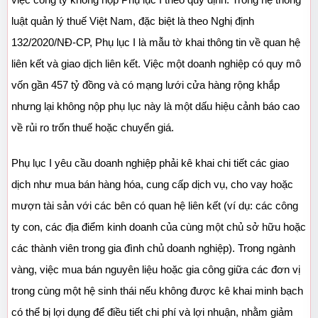
việc công ty không nộp Phụ lục I theo quy định. Trong hệ thống 
luật quản lý thuế Việt Nam, đặc biệt là theo Nghị định 
132/2020/NĐ-CP, Phụ lục I là mẫu tờ khai thông tin về quan hệ 
liên kết và giao dịch liên kết. Việc một doanh nghiệp có quy mô 
vốn gần 457 tỷ đồng và có mạng lưới cửa hàng rộng khắp 
nhưng lại không nộp phụ lục này là một dấu hiệu cảnh báo cao 
về rủi ro trốn thuế hoặc chuyển giá.
Phụ lục I yêu cầu doanh nghiệp phải kê khai chi tiết các giao 
dịch như mua bán hàng hóa, cung cấp dịch vụ, cho vay hoặc 
mượn tài sản với các bên có quan hệ liên kết (ví dụ: các công 
ty con, các địa điểm kinh doanh của cùng một chủ sở hữu hoặc 
các thành viên trong gia đình chủ doanh nghiệp). Trong ngành 
vàng, việc mua bán nguyên liệu hoặc gia công giữa các đơn vị 
trong cùng một hệ sinh thái nếu không được kê khai minh bạch 
có thể bị lợi dụng để điều tiết chi phí và lợi nhuận, nhằm giảm 