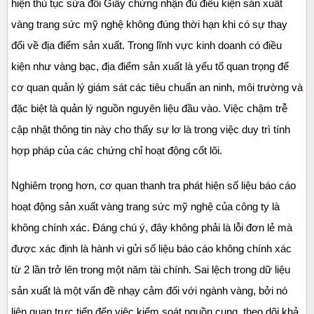
hiện thủ tục sửa đổi Giấy chứng nhận đủ điều kiện sản xuất 
vàng trang sức mỹ nghệ không đúng thời hạn khi có sự thay 
đổi về địa điểm sản xuất. Trong lĩnh vực kinh doanh có điều 
kiện như vàng bạc, địa điểm sản xuất là yếu tố quan trọng để 
cơ quan quản lý giám sát các tiêu chuẩn an ninh, môi trường và 
đặc biệt là quản lý nguồn nguyên liệu đầu vào. Việc chậm trễ 
cập nhật thông tin này cho thấy sự lơ là trong việc duy trì tính 
hợp pháp của các chứng chỉ hoạt động cốt lõi.
Nghiêm trọng hơn, cơ quan thanh tra phát hiện số liệu báo cáo 
hoạt động sản xuất vàng trang sức mỹ nghệ của công ty là 
không chính xác. Đáng chú ý, đây không phải là lỗi đơn lẻ mà 
được xác định là hành vi gửi số liệu báo cáo không chính xác 
từ 2 lần trở lên trong một năm tài chính. Sai lệch trong dữ liệu 
sản xuất là một vấn đề nhạy cảm đối với ngành vàng, bởi nó 
liên quan trực tiếp đến việc kiểm soát nguồn cung, theo dõi khả 