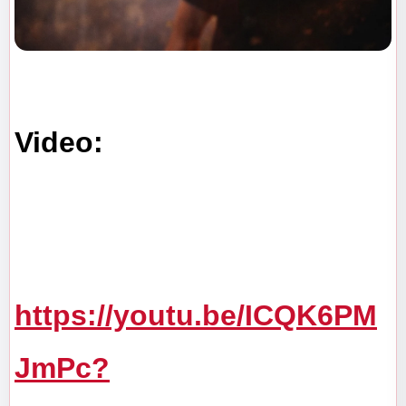
Video: 
https://youtu.be/ICQK6PM
JmPc?