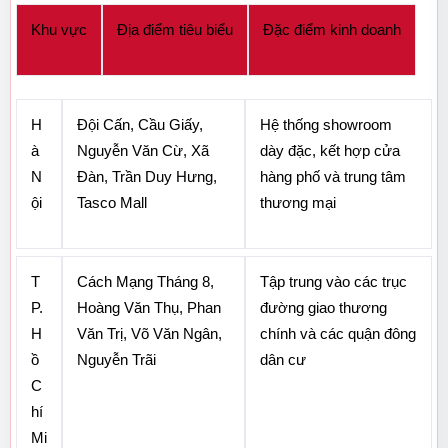
Khu vực
Địa điểm tiêu biểu
Đặc điểm kinh doanh
H
Đội Cấn, Cầu Giấy, 
Hệ thống showroom 
à 
Nguyễn Văn Cừ, Xã 
dày đặc, kết hợp cửa 
N
Đàn, Trần Duy Hưng, 
hàng phố và trung tâm 
ội
Tasco Mall
thương mại
T
Cách Mạng Tháng 8, 
Tập trung vào các trục 
P. 
Hoàng Văn Thụ, Phan 
đường giao thương 
H
Văn Trị, Võ Văn Ngân, 
chính và các quận đông 
ồ 
Nguyễn Trãi
dân cư
C
hí 
Mi