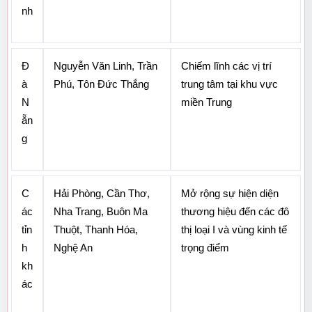
nh
Đ
Nguyễn Văn Linh, Trần 
Chiếm lĩnh các vị trí 
à 
Phú, Tôn Đức Thắng
trung tâm tại khu vực 
N
miền Trung
ẵn
g
C
Hải Phòng, Cần Thơ, 
Mở rộng sự hiện diện 
ác 
Nha Trang, Buôn Ma 
thương hiệu đến các đô 
tỉn
Thuột, Thanh Hóa, 
thị loại I và vùng kinh tế 
h 
Nghệ An
trọng điểm
kh
ác