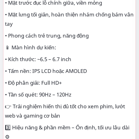
• Mặt trước đục lỗ chính giữa, viền mỏng
• Mặt lưng tối giản, hoàn thiện nhám chống bám vân
tay
• Phong cách trẻ trung, năng động
📱 Màn hình dự kiến:
• Kích thước: ~6.5 – 6.7 inch
• Tấm nền: IPS LCD hoặc AMOLED
• Độ phân giải: Full HD+
• Tần số quét: 90Hz – 120Hz
👉 Trải nghiệm hiển thị đủ tốt cho xem phim, lướt
web và gaming cơ bản
3️⃣ Hiệu năng & phần mềm – Ổn định, tối ưu lâu dài
⚙️