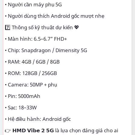
• Người cần máy phụ 5G
• Người dùng thích Android gốc mượt nhẹ
7️⃣ Thông số kỹ thuật dự kiến 💖
• Màn hình: 6.5–6.7” FHD+
• Chip: Snapdragon / Dimensity 5G
• RAM: 4GB / 6GB / 8GB
• ROM: 128GB / 256GB
• Camera: 50MP + phụ
• Pin: 5000mAh
• Sạc: 18–33W
• Hệ điều hành: Android gốc
👉 𝗛𝗠𝗗 𝗩𝗶𝗯𝗲 𝟮 𝟱𝗚 là lựa chọn đáng giá cho ai