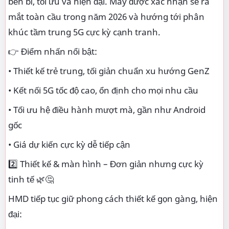
bền bỉ, tối ưu và hiện đại. Máy được xác nhận sẽ ra
mắt toàn cầu trong năm 2026 và hướng tới phân
khúc tầm trung 5G cực kỳ cạnh tranh.
👉 Điểm nhấn nổi bật:
• Thiết kế trẻ trung, tối giản chuẩn xu hướng GenZ
• Kết nối 5G tốc độ cao, ổn định cho mọi nhu cầu
• Tối ưu hệ điều hành mượt mà, gần như Android
gốc
• Giá dự kiến cực kỳ dễ tiếp cận
2️⃣ Thiết kế & màn hình – Đơn giản nhưng cực kỳ
tinh tế 🌿🤔
HMD tiếp tục giữ phong cách thiết kế gọn gàng, hiện
đại: