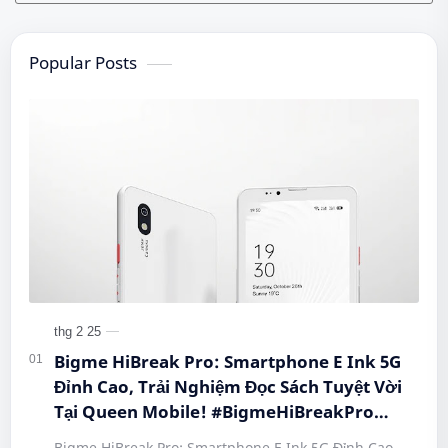
Popular Posts
Bigme HiBreak Pro: Smartphone E Ink 5G
Đỉnh Cao, Trải Nghiệm Đọc Sách Tuyệt Vời
Tại Queen Mobile! #BigmeHiBreakPro
#SmartphoneEInk #QueenMobile
Bigme HiBreak Pro: Smartphone E Ink 5G Đỉnh Cao,