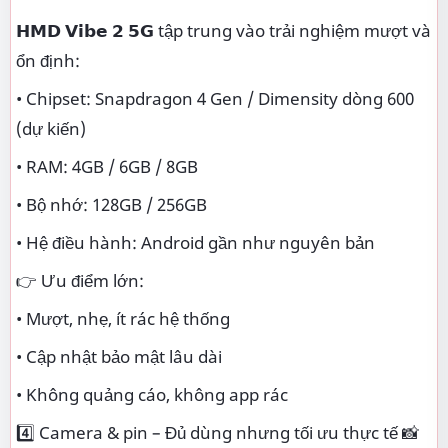
𝗛𝗠𝗗 𝗩𝗶𝗯𝗲 𝟮 𝟱𝗚 tập trung vào trải nghiệm mượt và
ổn định:
• Chipset: Snapdragon 4 Gen / Dimensity dòng 600
(dự kiến)
• RAM: 4GB / 6GB / 8GB
• Bộ nhớ: 128GB / 256GB
• Hệ điều hành: Android gần như nguyên bản
👉 Ưu điểm lớn:
• Mượt, nhẹ, ít rác hệ thống
• Cập nhật bảo mật lâu dài
• Không quảng cáo, không app rác
4️⃣ Camera & pin – Đủ dùng nhưng tối ưu thực tế 📸