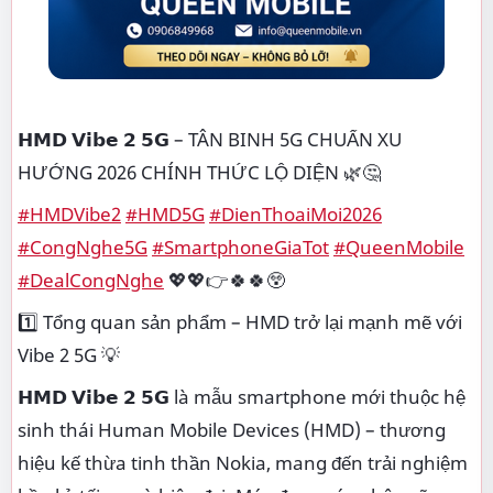
𝗛𝗠𝗗 𝗩𝗶𝗯𝗲 𝟮 𝟱𝗚 – TÂN BINH 5G CHUẨN XU
HƯỚNG 2026 CHÍNH THỨC LỘ DIỆN 🌿🤔
#HMDVibe2
#HMD5G
#DienThoaiMoi2026
#CongNghe5G
#SmartphoneGiaTot
#QueenMobile
#DealCongNghe
💖💖👉🍀🍀😲
1️⃣ Tổng quan sản phẩm – HMD trở lại mạnh mẽ với
Vibe 2 5G 💡
𝗛𝗠𝗗 𝗩𝗶𝗯𝗲 𝟮 𝟱𝗚 là mẫu smartphone mới thuộc hệ
sinh thái Human Mobile Devices (HMD) – thương
hiệu kế thừa tinh thần Nokia, mang đến trải nghiệm