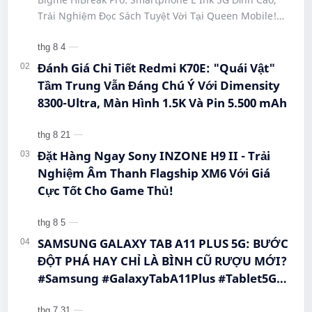
#HiBreakPro5G #DienThoaiDocSach
Trải Nghiệm Đọc Sách Tuyệt Vời Tại Queen Mobile!
#CongNgheMoi #MuaSamThongMinh
#BigmeHiBreakPro #SmartphoneEInk #QueenMobile
#EInkPhone #5GSmartphone
#Hi…
Đánh Giá Chi Tiết Redmi K70E: "Quái Vật"
Tầm Trung Vẫn Đáng Chú Ý Với Dimensity
8300-Ultra, Màn Hình 1.5K Và Pin 5.500 mAh
Đặt Hàng Ngay Sony INZONE H9 II - Trải
Nghiệm Âm Thanh Flagship XM6 Với Giá
Cực Tốt Cho Game Thủ!
SAMSUNG GALAXY TAB A11 PLUS 5G: BƯỚC
ĐỘT PHÁ HAY CHỈ LÀ BÌNH CŨ RƯỢU MỚI?
#Samsung #GalaxyTabA11Plus #Tablet5G
#QueenMobile #MayTinhBang #CongNghe