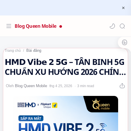
Blog Queen Mobile
Bài đăng
Trang chủ
𝗛𝗠𝗗 𝗩𝗶𝗯𝗲 𝟮 𝟱𝗚 – TÂN BINH 5G
CHUẨN XU HƯỚNG 2026 CHÍNH
THỨC LỘ DIỆN 🌿🤔…
3 min read