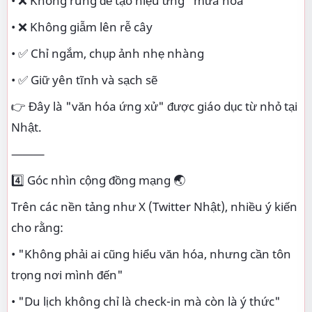
• ❌ Không rung để tạo hiệu ứng "mưa hoa"
• ❌ Không giẫm lên rễ cây
• ✅ Chỉ ngắm, chụp ảnh nhẹ nhàng
• ✅ Giữ yên tĩnh và sạch sẽ
👉 Đây là "văn hóa ứng xử" được giáo dục từ nhỏ tại
Nhật.
⸻
4️⃣ Góc nhìn cộng đồng mạng 🌏
Trên các nền tảng như X (Twitter Nhật), nhiều ý kiến
cho rằng:
• "Không phải ai cũng hiểu văn hóa, nhưng cần tôn
trọng nơi mình đến"
• "Du lịch không chỉ là check-in mà còn là ý thức"