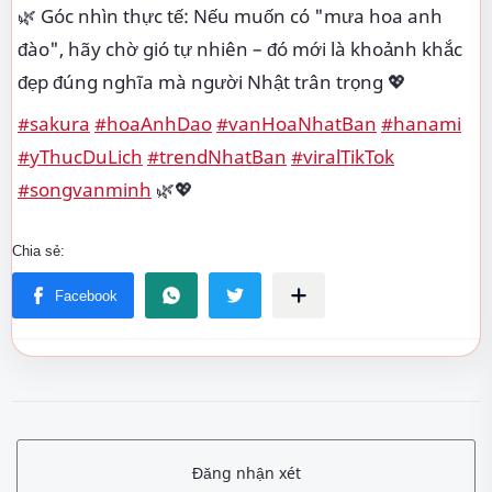
🌿 Góc nhìn thực tế: Nếu muốn có "mưa hoa anh
đào", hãy chờ gió tự nhiên – đó mới là khoảnh khắc
đẹp đúng nghĩa mà người Nhật trân trọng 💖
#sakura
#hoaAnhDao
#vanHoaNhatBan
#hanami
#yThucDuLich
#trendNhatBan
#viralTikTok
#songvanminh
🌿💖
Đăng nhận xét