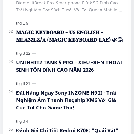
Bigme HiBreak Pro: Smartphone E Ink 5G Đỉnh Cao,
#HiBreakPro5G #DienThoaiDocSach
Trải Nghiệm Đọc Sách Tuyệt Vời Tại Queen Mobile!
#CongNgheMoi #MuaSamThongMinh
#BigmeHiBreakPro #SmartphoneEInk #QueenMobile
#EInkPhone #5GSmartphone
#Hi…
𝐌𝐀𝐆𝐈𝐂 𝐊𝐄𝐘𝐁𝐎𝐀𝐑𝐃 – 𝐔𝐒 𝐄𝐍𝐆𝐋𝐈𝐒𝐇 –
𝐌𝐋𝐀𝟐𝟐𝐋𝐙/𝐀 (𝐌𝐀𝐆𝐈𝐂 𝐊𝐄𝐘𝐁𝐎𝐀𝐑𝐃-𝐋𝐀𝐄) 🌿🤔
UNIHERTZ TANK 5 PRO – SIÊU ĐIỆN THOẠI
SINH TỒN ĐỈNH CAO NĂM 2026
Đặt Hàng Ngay Sony INZONE H9 II - Trải
Nghiệm Âm Thanh Flagship XM6 Với Giá
Cực Tốt Cho Game Thủ!
Đánh Giá Chi Tiết Redmi K70E: "Quái Vật"