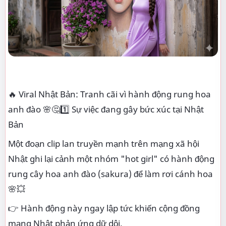
🔥 Viral Nhật Bản: Tranh cãi vì hành động rung hoa
anh đào 🌸🤔1️⃣ Sự việc đang gây bức xúc tại Nhật
Bản
Một đoạn clip lan truyền mạnh trên mạng xã hội
Nhật ghi lại cảnh một nhóm "hot girl" có hành động
rung cây hoa anh đào (sakura) để làm rơi cánh hoa
🌸💥
👉 Hành động này ngay lập tức khiến cộng đồng
mạng Nhật phản ứng dữ dội.