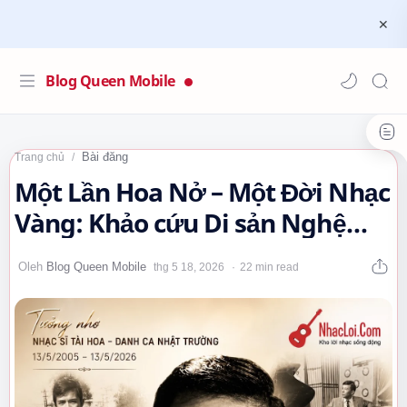
Blog Queen Mobile
Bài đăng
Trang chủ
Một Lần Hoa Nở – Một Đời Nhạc
Vàng: Khảo cứu Di sản Nghệ
thuật của Trần Thiện Thanh…
22 min read