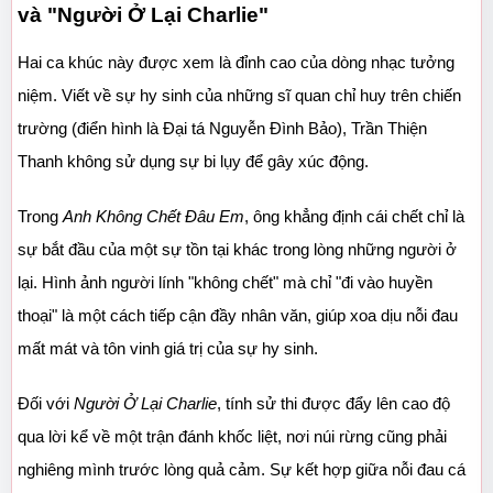
và "Người Ở Lại Charlie"
Hai ca khúc này được xem là đỉnh cao của dòng nhạc tưởng 
niệm. Viết về sự hy sinh của những sĩ quan chỉ huy trên chiến 
trường (điển hình là Đại tá Nguyễn Đình Bảo), Trần Thiện 
Thanh không sử dụng sự bi lụy để gây xúc động.
Trong 
Anh Không Chết Đâu Em
, ông khẳng định cái chết chỉ là 
sự bắt đầu của một sự tồn tại khác trong lòng những người ở 
lại. Hình ảnh người lính "không chết" mà chỉ "đi vào huyền 
thoại" là một cách tiếp cận đầy nhân văn, giúp xoa dịu nỗi đau 
mất mát và tôn vinh giá trị của sự hy sinh.
Đối với 
Người Ở Lại Charlie
, tính sử thi được đẩy lên cao độ 
qua lời kể về một trận đánh khốc liệt, nơi núi rừng cũng phải 
nghiêng mình trước lòng quả cảm. Sự kết hợp giữa nỗi đau cá 