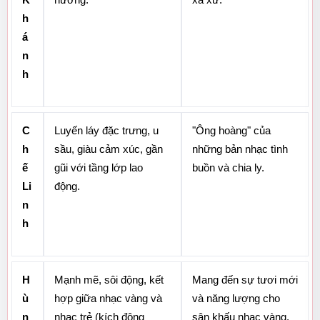
K
hương.
xa xứ.
h
á
n
h
C
Luyến láy đặc trưng, u 
"Ông hoàng" của 
h
sầu, giàu cảm xúc, gần 
những bản nhạc tình 
ế 
gũi với tầng lớp lao 
buồn và chia ly.
Li
động.
n
h
H
Mạnh mẽ, sôi động, kết 
Mang đến sự tươi mới 
ù
hợp giữa nhạc vàng và 
và năng lượng cho 
n
nhạc trẻ (kích động 
sân khấu nhạc vàng.