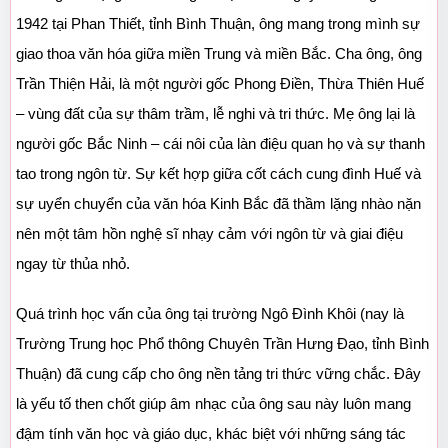
1942 tại Phan Thiết, tỉnh Bình Thuận, ông mang trong mình sự 
giao thoa văn hóa giữa miền Trung và miền Bắc. Cha ông, ông 
Trần Thiện Hải, là một người gốc Phong Điền, Thừa Thiên Huế 
– vùng đất của sự thâm trầm, lễ nghi và tri thức. Mẹ ông lại là 
người gốc Bắc Ninh – cái nôi của làn điệu quan họ và sự thanh 
tao trong ngôn từ. Sự kết hợp giữa cốt cách cung đình Huế và 
sự uyển chuyển của văn hóa Kinh Bắc đã thầm lặng nhào nặn 
nên một tâm hồn nghệ sĩ nhạy cảm với ngôn từ và giai điệu 
ngay từ thủa nhỏ.
Quá trình học vấn của ông tại trường Ngô Đình Khôi (nay là 
Trường Trung học Phổ thông Chuyên Trần Hưng Đạo, tỉnh Bình 
Thuận) đã cung cấp cho ông nền tảng tri thức vững chắc. Đây 
là yếu tố then chốt giúp âm nhạc của ông sau này luôn mang 
đậm tính văn học và giáo dục, khác biệt với những sáng tác 