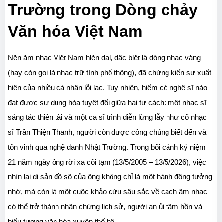
Trường trong Dòng chảy 
Văn hóa Việt Nam
Nền âm nhạc Việt Nam hiện đại, đặc biệt là dòng nhạc vàng 
(hay còn gọi là nhạc trữ tình phổ thông), đã chứng kiến sự xuất 
hiện của nhiều cá nhân lỗi lạc. Tuy nhiên, hiếm có nghệ sĩ nào 
đạt được sự dung hòa tuyệt đối giữa hai tư cách: một nhạc sĩ 
sáng tác thiên tài và một ca sĩ trình diễn lừng lẫy như cố nhạc 
sĩ Trần Thiện Thanh, người còn được công chúng biết đến và 
tôn vinh qua nghệ danh Nhật Trường. Trong bối cảnh kỷ niệm 
21 năm ngày ông rời xa cõi tạm (13/5/2005 – 13/5/2026), việc 
nhìn lại di sản đồ sộ của ông không chỉ là một hành động tưởng 
nhớ, mà còn là một cuộc khảo cứu sâu sắc về cách âm nhạc 
có thể trở thành nhân chứng lịch sử, người an ủi tâm hồn và 
biểu tượng văn hóa xuyên thế hệ.