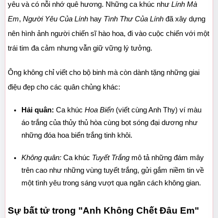
yêu và có nỗi nhớ quê hương. Những ca khúc như 
Lính Mà 
Em
, 
Người Yêu Của Lính
 hay 
Tình Thư Của Lính
 đã xây dựng 
nên hình ảnh người chiến sĩ hào hoa, đi vào cuộc chiến với một 
trái tim đa cảm nhưng vẫn giữ vững lý tưởng.
Ông không chỉ viết cho bộ binh mà còn dành tặng những giai 
điệu đẹp cho các quân chủng khác:
Hải quân:
 Ca khúc 
Hoa Biển
 (viết cùng Anh Thy) ví màu 
áo trắng của thủy thủ hòa cùng bọt sóng đại dương như 
những đóa hoa biển trắng tinh khôi.
Không quân:
 Ca khúc 
Tuyết Trắng
 mô tả những đám mây 
trên cao như những vùng tuyết trắng, gửi gắm niềm tin về 
một tình yêu trong sáng vượt qua ngăn cách không gian.
Sự bất tử trong "Anh Không Chết Đâu Em" 