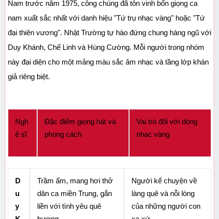
Nam trước năm 1975, công chúng đã tôn vinh bốn giọng ca 
nam xuất sắc nhất với danh hiệu "Tứ trụ nhạc vàng" hoặc "Tứ 
đại thiên vương". Nhật Trường tự hào đứng chung hàng ngũ với 
Duy Khánh, Chế Linh và Hùng Cường. Mỗi người trong nhóm 
này đại diện cho một mảng màu sắc âm nhạc và tầng lớp khán 
giả riêng biệt.
Ngh
Đặc điểm giọng hát và 
Vai trò đối với dòng 
ệ sĩ
phong cách
nhạc vàng
D
Trầm ấm, mang hơi thở 
Người kể chuyện về 
u
dân ca miền Trung, gắn 
làng quê và nỗi lòng 
y 
liền với tình yêu quê 
của những người con 