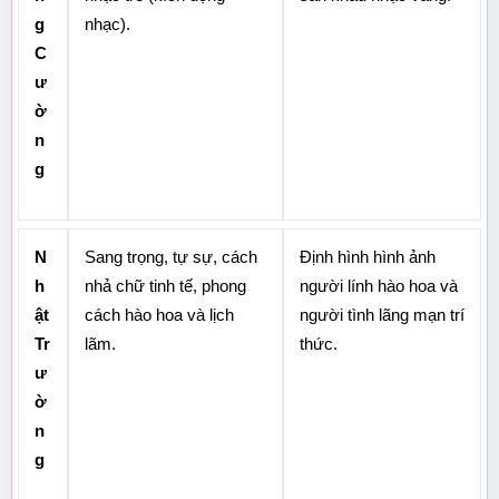
g 
nhạc).
C
ư
ờ
n
g
N
Sang trọng, tự sự, cách 
Định hình hình ảnh 
h
nhả chữ tinh tế, phong 
người lính hào hoa và 
ật 
cách hào hoa và lịch 
người tình lãng mạn trí 
Tr
lãm.
thức.
ư
ờ
n
g