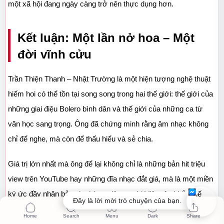
một xã hội đang ngày càng trở nên thực dụng hơn.
Kết luận: Một lần nở hoa – Một 
đời vĩnh cửu
Trần Thiện Thanh – Nhật Trường là một hiện tượng nghệ thuật 
hiếm hoi có thể tồn tại song song trong hai thế giới: thế giới của 
những giai điệu Bolero bình dân và thế giới của những ca từ 
văn học sang trọng. Ông đã chứng minh rằng âm nhạc không 
chỉ để nghe, mà còn để thấu hiểu và sẻ chia.
Giá trị lớn nhất mà ông để lại không chỉ là những bản hit triệu 
view trên YouTube hay những đĩa nhạc đắt giá, mà là một miền 
ký ức đầy nhân bản cho hàng triệu người Việt trên khắp thế 
Đây là lời mời trò chuyện của bạn.
giới. Nhạc của ông có chiến tranh nhưng không khô cứng, có 