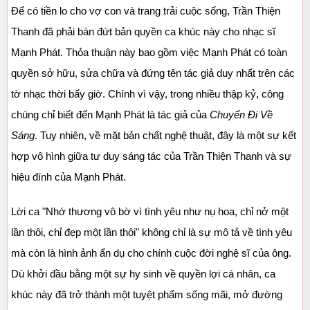
Để có tiền lo cho vợ con và trang trải cuộc sống, Trần Thiện 
Thanh đã phải bán đứt bản quyền ca khúc này cho nhạc sĩ 
Mạnh Phát. Thỏa thuận này bao gồm việc Mạnh Phát có toàn 
quyền sở hữu, sửa chữa và đứng tên tác giả duy nhất trên các 
tờ nhạc thời bấy giờ. Chính vì vậy, trong nhiều thập kỷ, công 
chúng chỉ biết đến Mạnh Phát là tác giả của 
Chuyến Đi Về 
Sáng
. Tuy nhiên, về mặt bản chất nghệ thuật, đây là một sự kết 
hợp vô hình giữa tư duy sáng tác của Trần Thiện Thanh và sự 
hiệu đính của Mạnh Phát.
Lời ca "Nhớ thương vô bờ vì tình yêu như nụ hoa, chỉ nở một 
lần thôi, chỉ đẹp một lần thôi" không chỉ là sự mô tả về tình yêu 
mà còn là hình ảnh ẩn dụ cho chính cuộc đời nghệ sĩ của ông. 
Dù khởi đầu bằng một sự hy sinh về quyền lợi cá nhân, ca 
khúc này đã trở thành một tuyệt phẩm sống mãi, mở đường 